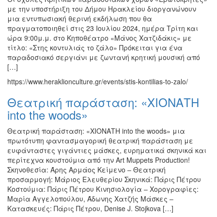
με την υποστήριξη του Δήμου Ηρακλείου διοργανώνουν
μια εντυπωσιακή θερινή εκδήλωση που θα
πραγματοποιηθεί στις 23 Ιουλίου 2024, ημέρα Τρίτη και
ώρα 9:00μ.μ. στο Κηποθέατρο «Μάνος Χατζιδάκις» με
τίτλο: «Στης κοντυλιάς το ζάλο» Πρόκειται για ένα
παραδοσιακό σεργιάνι με ζωντανή κρητική μουσική από
[…]
https://www.heraklionculture.gr/events/stis-kontilias-to-zalo/
Θεατρική παράσταση: «ΧΙΟΝΑΤΗ
into the woods»
Θεατρική παράσταση: «ΧΙΟΝΑΤΗ into the woods» μια
πρωτότυπη φαντασμαγορική θεατρική παράσταση με
ευφάνταστες γιγάντιες μάσκες, ευρηματικά σκηνικά και
περίτεχνα κουστούμια από την Art Muppets Production!
Σκηνοθεσία: Άρης Αρμάος Κείμενο – Θεατρική
προσαρμογή: Μάριος Ελευθερίου Σκηνικά: Πάρις Πέτρου
Κοστούμια: Πάρις Πέτρου Κινησιολογία – Χορογραφίες:
Μαρία Αγγελοπούλου, Άδωνης Χατζής Μάσκες –
Κατασκευές: Πάρις Πέτρου, Denise J. Stojkova […]