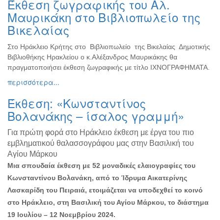
Έκθεση ζωγραφικής του Αλ.
Ζωγραφική
Μαυρικάκη στο Βιβλιοπωλείο της
Φωτογραφία
Βικελαίας
Τραγούδι
Στο Ηράκλειο Κρήτης στο Βιβλιοπωλείο της Βικελαίας Δημοτικής
Μουσική
Βιβλιοθήκης Ηρακλείου ο κ.Αλέξανδρος Μαυρικάκης θα
Κινηματογράφος
πραγματοποιήσει έκθεση ζωγραφικής με τίτλο ΙΧΝΟΓΡΑΦΗΜΑΤΑ.
περισσότερα...
Χορός
Θέατρο
Έκθεση: «Κωνσταντίνος
Παζάρι
Βολανάκης – ίσαλος γραμμή»
Ειδών
Για πρώτη φορά στο Ηράκλειο έκθεση με έργα του πιο
Συνέδρια
εμβληματικού θαλασσογράφου μας στην Βασιλική του
Ημερίδες
Αγίου Μάρκου
-
Μια σπουδαία έκθεση με 52 μοναδικές ελαιογραφίες του
Διημερίδες
Κωνσταντίνου Βολανάκη, από το Ίδρυμα Αικατερίνης
Σεμινάρια-
Λασκαρίδη του Πειραιά, ετοιμάζεται να υποδεχθεί το κοινό
Διαλέξεις-
στο Ηράκλειο, στη Βασιλική του Αγίου Μάρκου, το διάστημα
Ομιλίες
19 Ιουλίου – 12 Νοεμβρίου 2024.
Διάφορες