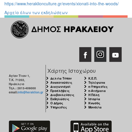
https://www.heraklionculture.gr/events/xionati-into-the-woods/
Αρχείο όλων των εκδηλώσεων
Χάρτης Ιστοχώρου
Αγίου Τίτου 1,
Δελτία Τύπου
Κ.Ε.Π.
Τ.Κ. 71202,
Ανακοινώσεις
Τηλέφωνα
Ηράκλειο
Διαγωνισμοί
e-Υπηρεσίες
Τηλ.: 2813-409000
Προσλήψεις
e-Αιτήματα
email:
info@heraklion.gr
Διαβουλεύσεις
Η Πόλη
Εκδηλώσεις
Ιστορία
Ο Δήμος
Κνωσός
Υπηρεσίες
Μουσεία