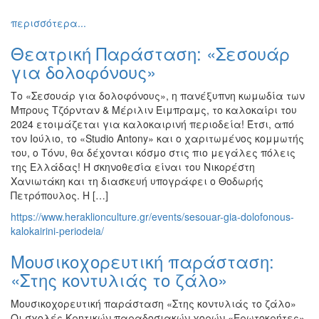
Εκθέσεις
περισσότερα...
Εκδηλώσεις
Θεατρική Παράσταση: «Σεσουάρ
για
Παιδιά
για δολοφόνους»
Άλλες
Το «Σεσουάρ για δολοφόνους», η πανέξυπνη κωμωδία των
Εκδηλώσεις
Mπρους Τζόρνταν & Μέριλιν Έιμπραμς, το καλοκαίρι του
2024 ετοιμάζεται για καλοκαιρινή περιοδεία! Έτσι, από
τον Ιούλιο, το «Studio Antony» και ο χαριτωμένος κομμωτής
του, ο Τόνυ, θα δέχονται κόσμο στις πιο μεγάλες πόλεις
της Ελλάδας! Η σκηνοθεσία είναι του Νικορέστη
Ο
ΤΟΠΟΣ
Χανιωτάκη και τη διασκευή υπογράφει ο Θοδωρής
ΜΑΣ
Πετρόπουλος. Η […]
https://www.heraklionculture.gr/events/sesouar-gia-dolofonous-
Ο
kalokairini-periodeia/
ΔΗΜΟΣ
Μουσικοχορευτική παράσταση:
ΠΟΛΙΤΙΣΜΟΣ
«Στης κοντυλιάς το ζάλο»
ΑΝΘΕΚΤΙΚΗ
Μουσικοχορευτική παράσταση «Στης κοντυλιάς το ζάλο»
ΠΟΛΗ
Οι σχολές Κρητικών παραδοσιακών χορών «Ερωτοκρήτες»