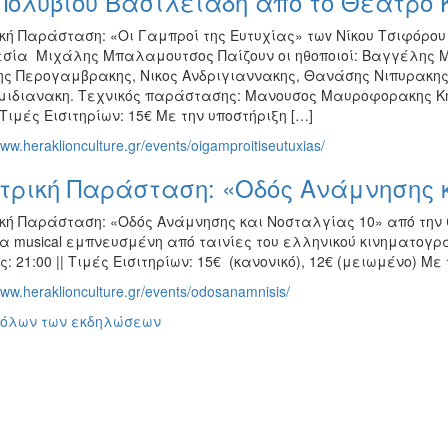
Πολύβιου Βασιλειάδη από το Θέατρο 
κή Παράσταση: «Οι Γαμπροί της Ευτυχίας» τωv Νίκου Τσιφόρου
εσία Μιχάλης Μπαλαμουτσος Παίζουν οι ηθοποιοί: Βαγγέλης 
ς Περογαμβρακης, Νικος Ανδριγιαννακης, Θανάσης Νιπυρακη
μιδιανακη. Τεχνικός παράστασης: Μανουσος Μαυροφορακης Κ
| Τιμές Εισιτηρίων: 15€ Με την υποστήριξη […]
www.heraklionculture.gr/events/oigamproitiseutuxias/
τρική Παράσταση: «Οδός Ανάμνησης 
κή Παράσταση: «Οδός Ανάμνησης και Νοσταλγίας 10» από την
ία musical εμπνευσμένη από ταινίες του ελληνικού κινηματογ
: 21:00 || Τιμές Εισιτηρίων: 15€ (κανονικό), 12€ (μειωμένο) Μ
www.heraklionculture.gr/events/odosanamnisis/
 όλων των εκδηλώσεων