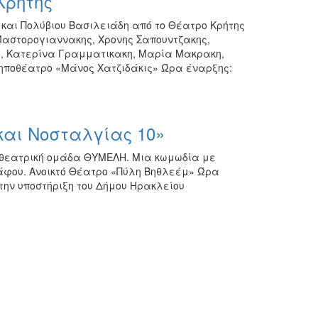
Κρήτης
 και Πολύβιου Βασιλειάδη από το Θέατρο Κρήτης
Μαστορογιαννακης, Χρονης Σαπουντζακης,
ς, Κατερίνα Γραμματικακη, Μαρία Μακρακη,
ηποθέατρο «Μάνος Χατζιδάκις» Ώρα έναρξης:
και Νοσταλγίας 10»
 θεατρική ομάδα ΘΥΜΕΛΗ. Μια κωμωδία με
ράφου. Ανοικτό Θέατρο «Πύλη Βηθλεέμ» Ώρα
ε την υποστήριξη του Δήμου Ηρακλείου