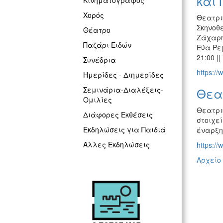
και 
Κινηματογράφος
Χορός
Θεατρι
Σκηνοθ
Θέατρο
Ζάχαρη
Παζάρι Ειδών
Εύα Ρε
21:00 |
Συνέδρια
https://
Ημερίδες - Διημερίδες
Θεα
Σεμινάρια-Διαλέξεις-
Ομιλίες
Θεατρι
Διάφορες Εκθέσεις
στοιχε
Εκδηλώσεις για Παιδιά
έναρξης
Άλλες Εκδηλώσεις
https://
Αρχείο