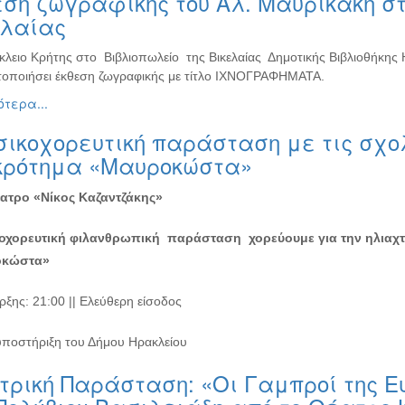
ση ζωγραφικής του Αλ. Μαυρικάκη στ
ελαίας
κλειο Κρήτης στο Βιβλιοπωλείο της Βικελαίας Δημοτικής Βιβλιοθήκης
οποιήσει έκθεση ζωγραφικής με τίτλο ΙΧΝΟΓΡΑΦΗΜΑΤΑ.
τερα...
ικοχορευτική παράσταση με τις σχο
κρότημα «Μαυροκώστα»
ατρο «Νίκος Καζαντζάκης»
χορευτική φιλανθρωπική παράσταση χορεύουμε για την ηλιαχτί
οκώστα»
ξης: 21:00 || Ελεύθερη είσοδος
υποστήριξη του Δήμου Ηρακλείου
ρική Παράσταση: «Οι Γαμπροί της Ευ