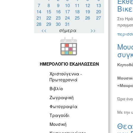
Έκθε
7
8
9
10
11
12
13
Βικ
14
15
16
17
18
19
20
21
22
23
24
25
26
27
Στο Ηρά
28
29
30
31
πραγματ
<<
σήμερα
>>
περισσό
Μουσ
συγ
ΗΜΕΡΟΛΟΓΙΟ ΕΚΔΗΛΩΣΕΩΝ
Κηποθέ
Χριστούγεννα -
Μουσικο
Πρωτοχρονιά
«Μαυρ
Βιβλίο
Ζωγραφική
Ώρα έναρ
Φωτογραφία
Με την 
Τραγούδι
Θεατ
Μουσική