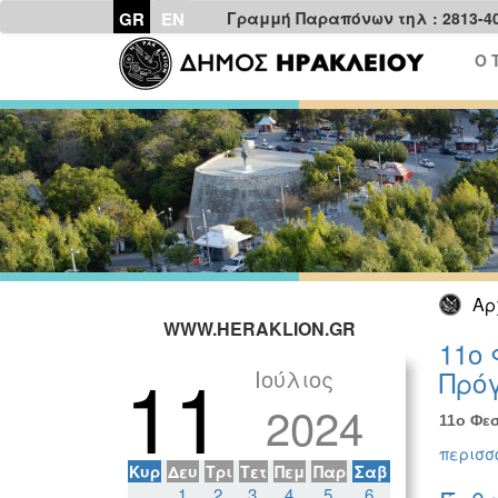
GR
EN
Γραμμή Παραπόνων τηλ : 2813-4
Ο 
Αρ
WWW.HERAKLION.GR
11ο 
11
Ιούλιος
Πρόγ
2024
11ο Φεσ
περισσό
Κυρ
Δευ
Τρι
Τετ
Πεμ
Παρ
Σαβ
1
2
3
4
5
6