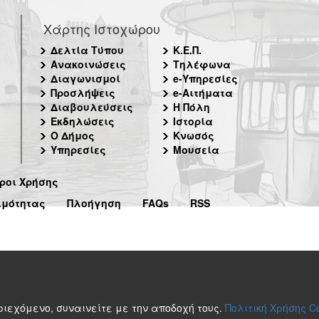
Χάρτης Ιστοχώρου
Δελτία Τύπου
Κ.Ε.Π.
Ανακοινώσεις
Τηλέφωνα
Διαγωνισμοί
e-Υπηρεσίες
Προσλήψεις
e-Αιτήματα
Διαβουλεύσεις
Η Πόλη
Εκδηλώσεις
Ιστορία
Ο Δήμος
Κνωσός
Υπηρεσίες
Μουσεία
ροι Χρήσης
ιμότητας
Πλοήγηση
FAQs
RSS
περιεχόμενο, συναινείτε με την αποδοχή τους.
Πολιτική Χρήσης C