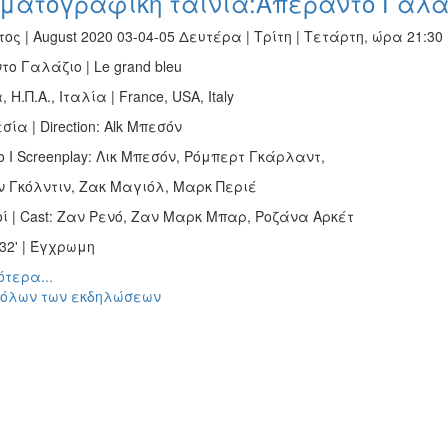
ηματογραφική ταινία:Απέραντο Γαλά
ος | August 2020 03-04-05 Δευτέρα | Τρίτη | Τετάρτη, ώρα 21:30
ο Γαλάζιο | Le grand bleu
Η.Π.Α., Ιταλία | France, USA, Italy
σία | Direction: Alk Μπεσόν
 I Screenplay: Λικ Μπεσόν, Ρόμπερτ Γκάρλαντ,
ν Γκόλντιν, Ζακ Μαγιόλ, Μαρκ Περιέ
ί | Cast: Ζαν Ρενό, Ζαν Μαρκ Μπαρ, Ροζάνα Αρκέτ
132' | Έγχρωμη
τερα...
 όλων των εκδηλώσεων