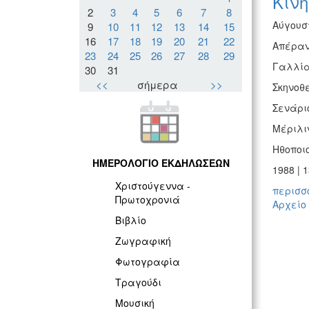
Κιν
2
3
4
5
6
7
8
Αύγουστ
9
10
11
12
13
14
15
16
17
18
19
20
21
22
Απέραντ
23
24
25
26
27
28
29
Γαλλία, 
30
31
<<
σήμερα
>>
Σκηνοθε
Σενάριο
Μέριλι
Ηθοποιο
ΗΜΕΡΟΛΟΓΙΟ ΕΚΔΗΛΩΣΕΩΝ
1988 | 
Χριστούγεννα -
περισσό
Πρωτοχρονιά
Αρχείο
Βιβλίο
Ζωγραφική
Φωτογραφία
Τραγούδι
Μουσική