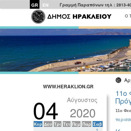
GR
EN
Γραμμή Παραπόνων τηλ : 2813-4
Ο 
Αρ
WWW.HERAKLION.GR
11ο 
04
Αύγουστος
Πρόγ
2020
11ο Φεσ
περισσό
Κυρ
Δευ
Τρι
Τετ
Πεμ
Παρ
Σαβ
1