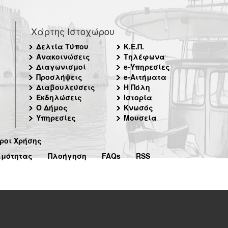
Χάρτης Ιστοχώρου
Δελτία Τύπου
Κ.Ε.Π.
Ανακοινώσεις
Τηλέφωνα
Διαγωνισμοί
e-Υπηρεσίες
Προσλήψεις
e-Αιτήματα
Διαβουλεύσεις
Η Πόλη
Εκδηλώσεις
Ιστορία
Ο Δήμος
Κνωσός
Υπηρεσίες
Μουσεία
ροι Χρήσης
ιμότητας
Πλοήγηση
FAQs
RSS