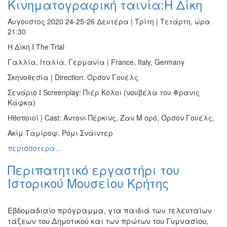
Κινηματογραφική ταινία:Η Δίκη
Βιβλίο
Ζωγραφική
Άυγουστος 2020 24-25-26 Δευτέρα | Τρίτη | Τετάρτη, ώρα
21:30
Φωτογραφία
Η Δίκη I The Trial
Τραγούδι
Γαλλία, Ιταλία, Γερμανία | France, Italy, Germany
Μουσική
Σκηνοθεσία | Direction: Όρσον Γουέλς
Κινηματογράφος
Σενάριο I Screenplay: Πιέρ Κόλοι (νουβέλα του Φρανις
Χορός
Κάφκα)
Θέατρο
Ηθοποιοί | Cast: Άντονι Πέρκινς, Ζαν Μ ορό, Όρσον Γουέλς,
Παζάρι
Ακίμ Ταμίροφ, Ρόμι Σνάιντερ
Ειδών
περισσότερα...
Συνέδρια
Περιπατητικό εργαστήρι του
Ημερίδες
-
Ιστορικού Μουσείου Κρήτης
Διημερίδες
Σεμινάρια-
Εβδομαδιαίο πρόγραμμα, για παιδιά των τελευταίων
Διαλέξεις-
τάξεων του Δημοτικού και των πρώτων του Γυμνασίου,
Ομιλίες