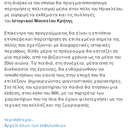
στη διάρκεια του οποίου θα πραγματοποιήσουμε
Διάφορες
περιηγήσεις πολιτισμού μέσα στην πόλη του Ηρακλείου,
Εκθέσεις
με αφορμή τα εκθέματα και τις συλλογές
Εκδηλώσεις
του
Ιστορικού Μουσείου Κρήτης
.
για
Παιδιά
Επίκεντρο του προγράμματος θα είναι η επιτόπια
επίσκεψη και παρατήρηση σε επιλεγμένα σημεία της
Άλλες
πόλης που σχετίζονται με διαφορετικές ιστορικές
Εκδηλώσεις
περιόδους. Κάθε μέρα το πρόγραμμα θα εστιάζει σε
μία περίοδο, από τα βυζαντινά χρόνια ως τα μέσα του
20ού αιώνα. Τα παιδιά, στη συνέχεια, μέσα από τη
διαδικασία της έρευνας, θα ενθαρρυνθούν να
Ο
τοποθετήσουν τον εαυτό τους στην εποχή που θα
ΤΟΠΟΣ
επιλέξουν δημιουργώντας φανταστικούς χαρακτήρες.
ΜΑΣ
Στο τέλος του εργαστηρίου τα παιδιά θα στήσουν μια
έκθεση, στον κήπο του ΙΜΚ, με τα πορτρέτα των
Ο
χαρακτήρων που τα ίδια θα έχουν φιλοτεχνήσει με την
ΔΗΜΟΣ
τεχνική του κολλάζ και της ζωγραφικής
ΠΟΛΙΤΙΣΜΟΣ
περισσότερα...
Αρχείο όλων των εκδηλώσεων
ΑΝΘΕΚΤΙΚΗ