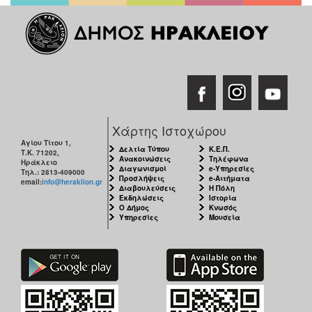
ΠΟΛΗ
Χάρτης Ιστοχώρου
Αγίου Τίτου 1,
Δελτία Τύπου
Κ.Ε.Π.
Τ.Κ. 71202,
Ανακοινώσεις
Τηλέφωνα
Ηράκλειο
Διαγωνισμοί
e-Υπηρεσίες
Τηλ.: 2813-409000
Προσλήψεις
e-Αιτήματα
email:
info@heraklion.gr
Διαβουλεύσεις
Η Πόλη
Εκδηλώσεις
Ιστορία
Ο Δήμος
Κνωσός
Υπηρεσίες
Μουσεία