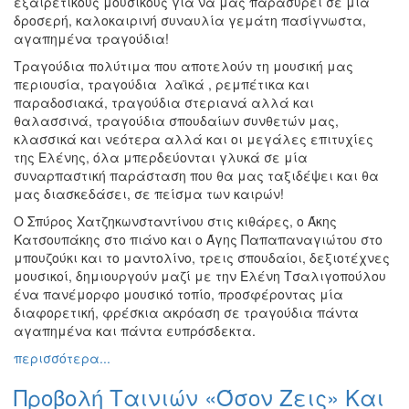
εξαιρετικούς μουσικούς για να μας παρασύρει σε μια
Διάφορες
δροσερή, καλοκαιρινή συναυλία γεμάτη πασίγνωστα,
Εκθέσεις
αγαπημένα τραγούδια!
Εκδηλώσεις
Τραγούδια πολύτιμα που αποτελούν τη μουσική μας
για
περιουσία, τραγούδια λαϊκά , ρεμπέτικα και
Παιδιά
παραδοσιακά, τραγούδια στεριανά αλλά και
θαλασσινά, τραγούδια σπουδαίων συνθετών μας,
Άλλες
κλασσικά και νεότερα αλλά και οι μεγάλες επιτυχίες
Εκδηλώσεις
της Ελένης, όλα μπερδεύονται γλυκά σε μία
συναρπαστική παράσταση που θα μας ταξιδέψει και θα
μας διασκεδάσει, σε πείσμα των καιρών!
Ο Σπύρος Χατζηκωνσταντίνου στις κιθάρες, ο Άκης
Ο
Κατσουπάκης στο πιάνο και ο Άγης Παπαπαναγιώτου στο
ΤΟΠΟΣ
μπουζούκι και το μαντολίνο, τρεις σπουδαίοι, δεξιοτέχνες
ΜΑΣ
μουσικοί, δημιουργούν μαζί με την Ελένη Τσαλιγοπούλου
ένα πανέμορφο μουσικό τοπίο, προσφέροντας μία
Ο
διαφορετική, φρέσκια ακρόαση σε τραγούδια πάντα
ΔΗΜΟΣ
αγαπημένα και πάντα ευπρόσδεκτα.
περισσότερα...
ΠΟΛΙΤΙΣΜΟΣ
Προβολή Ταινιών «Όσον Ζεις» Και
ΑΝΘΕΚΤΙΚΗ