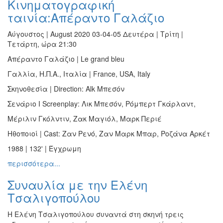
Κινηματογραφική
Βιβλίο
ταινία:Απέραντο Γαλάζιο
Ζωγραφική
Αύγουστος | August 2020 03-04-05 Δευτέρα | Τρίτη |
Φωτογραφία
Τετάρτη, ώρα 21:30
Τραγούδι
Απέραντο Γαλάζιο | Le grand bleu
Μουσική
Γαλλία, Η.Π.Α., Ιταλία | France, USA, Italy
Κινηματογράφος
Σκηνοθεσία | Direction: Alk Μπεσόν
Χορός
Σενάριο I Screenplay: Λικ Μπεσόν, Ρόμπερτ Γκάρλαντ,
Θέατρο
Μέριλιν Γκόλντιν, Ζακ Μαγιόλ, Μαρκ Περιέ
Παζάρι
Ηθοποιοί | Cast: Ζαν Ρενό, Ζαν Μαρκ Μπαρ, Ροζάνα Αρκέτ
Ειδών
1988 | 132' | Έγχρωμη
Συνέδρια
περισσότερα...
Ημερίδες
-
Συναυλία με την Ελένη
Διημερίδες
Τσαλιγοπούλου
Σεμινάρια-
Διαλέξεις-
H Ελένη Τσαλιγοπούλου συναντά στη σκηνή τρεις
Ομιλίες