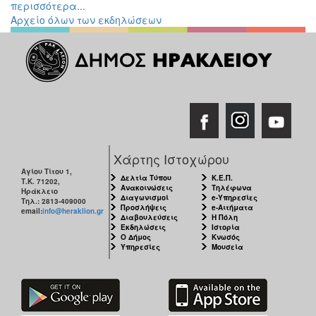
περισσότερα...
Αρχείο όλων των εκδηλώσεων
Χάρτης Ιστοχώρου
Αγίου Τίτου 1,
Δελτία Τύπου
Κ.Ε.Π.
Τ.Κ. 71202,
Ανακοινώσεις
Τηλέφωνα
Ηράκλειο
Διαγωνισμοί
e-Υπηρεσίες
Τηλ.: 2813-409000
Προσλήψεις
e-Αιτήματα
email:
info@heraklion.gr
Διαβουλεύσεις
Η Πόλη
Εκδηλώσεις
Ιστορία
Ο Δήμος
Κνωσός
Υπηρεσίες
Μουσεία