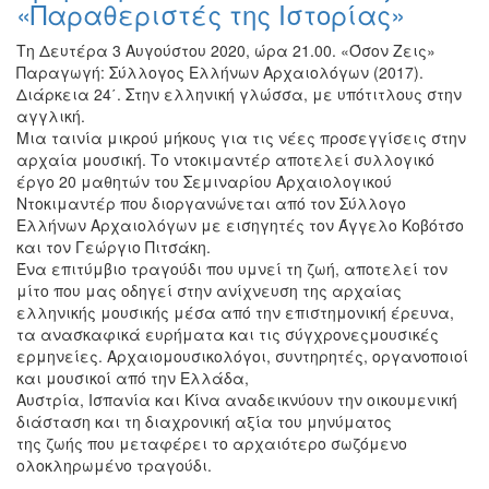
«Παραθεριστές της Ιστορίας»
ΠΟΛΗ
Τη Δευτέρα 3 Αυγούστου 2020, ώρα 21.00. «Όσον Ζεις»
Παραγωγή: Σύλλογος Ελλήνων Αρχαιολόγων (2017).
Διάρκεια 24΄. Στην ελληνική γλώσσα, με υπότιτλους στην
αγγλική.
Μια ταινία μικρού μήκους για τις νέες προσεγγίσεις στην
αρχαία μουσική. Το ντοκιμαντέρ αποτελεί συλλογικό
έργο 20 μαθητών του Σεμιναρίου Αρχαιολογικού
Ντοκιμαντέρ που διοργανώνεται από τον Σύλλογο
Ελλήνων Αρχαιολόγων με εισηγητές τον Άγγελο Κοβότσο
και τον Γεώργιο Πιτσάκη.
Ένα επιτύμβιο τραγούδι που υμνεί τη ζωή, αποτελεί τον
μίτο που μας οδηγεί στην ανίχνευση της αρχαίας
ελληνικής μουσικής μέσα από την επιστημονική έρευνα,
τα ανασκαφικά ευρήματα και τις σύγχρονεςμουσικές
ερμηνείες. Αρχαιομουσικολόγοι, συντηρητές, οργανοποιοί
και μουσικοί από την Ελλάδα,
Αυστρία, Ισπανία και Κίνα αναδεικνύουν την οικουμενική
διάσταση και τη διαχρονική αξία του μηνύματος
της ζωής που μεταφέρει το αρχαιότερο σωζόμενο
ολοκληρωμένο τραγούδι.