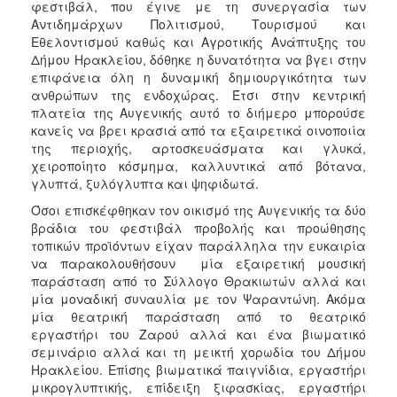
φεστιβάλ, που έγινε με τη συνεργασία των
2017
Αντιδημάρχων Πολιτισμού, Τουρισμού και
2016
Εθελοντισμού καθώς και Αγροτικής Ανάπτυξης του
Δήμου Ηρακλείου, δόθηκε η δυνατότητα να βγει στην
2015
επιφάνεια όλη η δυναμική δημιουργικότητα των
2013
ανθρώπων της ενδοχώρας. Έτσι στην κεντρική
πλατεία της Αυγενικής αυτό το διήμερο μπορούσε
2012
κανείς να βρει κρασιά από τα εξαιρετικά οινοποιία
2011
της περιοχής, αρτοσκευάσματα και γλυκά,
χειροποίητο κόσμημα, καλλυντικά από βότανα,
2010
γλυπτά, ξυλόγλυπτα και ψηφιδωτά.
2006
Όσοι επισκέφθηκαν τον οικισμό της Αυγενικής τα δύο
βράδια του φεστιβάλ προβολής και προώθησης
τοπικών προϊόντων είχαν παράλληλα την ευκαιρία
να παρακολουθήσουν μία εξαιρετική μουσική
παράσταση από το Σύλλογο Θρακιωτών αλλά και
ΔΗΜΟΤΗΣ
μία μοναδική συναυλία με τον Ψαραντώνη. Ακόμα
μία θεατρική παράσταση από το θεατρικό
ΕΠΙΣΚΕΠΤΗΣ
εργαστήρι του Ζαρού αλλά και ένα βιωματικό
σεμινάριο αλλά και τη μεικτή χορωδία του Δήμου
ΗΡΑΚΛΕΙΟ
Ηρακλείου. Επίσης βιωματικά παιγνίδια, εργαστήρι
ΓΙΑ...
μικρογλυπτικής, επίδειξη ξιφασκίας, εργαστήρι