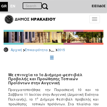
GR
EN
ΕΙΣΟΔΟΣ
ΕΠΙΚΑΙΡΟΤΗΤΑ
Toggle
navigati
Δελτία
Τύπου
Αρχείο
2026
...
Αρχική
Επικαιρότητα
2015
2025
2024
2023
2022
Με επιτυχία το 1ο Διήμερο φεστιβάλ
Προβολής και Προώθησης Τοπικών
2021
Προϊόντων στην Αυγενική
2020
Πραγματοποιήθηκε την Παρασκευή 10 και το
Σάββατο 11 Ιουλίου στην Αυγενική (Δημοτική Ενότητα
2019
ο
Παλιανής), το 1
Διήμερο Φεστιβάλ προβολής και
2018
προώθησης τοπικών προϊόντων. Στα πλαίσια του