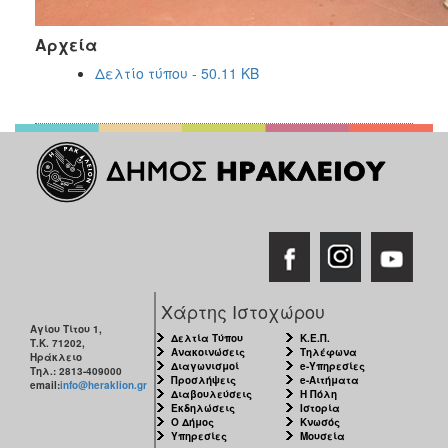
Αρχεία
Δελτίο τύπου - 50.11 KB
Χάρτης Ιστοχώρου
Αγίου Τίτου 1,
Δελτία Τύπου
Κ.Ε.Π.
Τ.Κ. 71202,
Ανακοινώσεις
Τηλέφωνα
Ηράκλειο
Διαγωνισμοί
e-Υπηρεσίες
Τηλ.: 2813-409000
Προσλήψεις
e-Αιτήματα
email:
info@heraklion.gr
Διαβουλεύσεις
Η Πόλη
Εκδηλώσεις
Ιστορία
Ο Δήμος
Κνωσός
Υπηρεσίες
Μουσεία