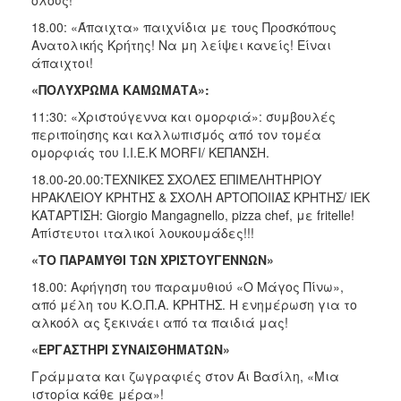
18.00: «Άπαιχτα» παιχνίδια με τους Προσκόπους
Ανατολικής Κρήτης! Να μη λείψει κανείς! Είναι
άπαιχτοι!
«ΠΟΛΥΧΡΩΜΑ ΚΑΜΩΜΑΤΑ»:
11:30: «Χριστούγεννα και ομορφιά»: συμβουλές
περιποίησης και καλλωπισμός από τον τομέα
ομορφιάς του Ι.Ι.Ε.Κ MORFI/ ΚΕΠΑΝΣΗ.
18.00-20.00:ΤΕΧΝΙΚΕΣ ΣΧΟΛΕΣ ΕΠΙΜΕΛΗΤΗΡΙΟΥ
ΗΡΑΚΛΕΙΟΥ ΚΡΗΤΗΣ & ΣΧΟΛΗ ΑΡΤΟΠΟΙΙΑΣ ΚΡΗΤΗΣ/ ΙΕΚ
ΚΑΤΑΡΤΙΣΗ: Giorgio Mangagnello, pizza chef, με fritelle!
Απίστευτοι ιταλικοί λουκουμάδες!!!
«ΤΟ ΠΑΡΑΜΥΘΙ ΤΩΝ ΧΡΙΣΤΟΥΓΕΝΝΩΝ»
18.00: Αφήγηση του παραμυθιού «Ο Μάγος Πίνω»,
από μέλη του Κ.Ο.Π.Α. ΚΡΗΤΗΣ. Η ενημέρωση για το
αλκοόλ ας ξεκινάει από τα παιδιά μας!
«ΕΡΓΑΣΤΗΡΙ ΣΥΝΑΙΣΘΗΜΑΤΩΝ»
Γράμματα και ζωγραφιές στον Άι Βασίλη, «Μια
ιστορία κάθε μέρα»!