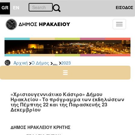
GR
EN
ΕΙΣΟΔΟΣ
Ο
Toggle
ΔΗΜΟΣ
navigati
Δελτία
Τύπου
Αρχείο
...
Αρχική
Ο Δήμος
2023
2026
2025
2024
2023
«Χριστουγεννιάτικο Κάστρο» Δήμου
Ηρακλείου - Το πρόγραμμα των εκδηλώσεων
2022
της Πέμπτης 22 και της Παρασκευής 23
2021
Δεκεμβρίου
2020
2019
ΔΗΜΟΣ ΗΡΑΚΛΕΙΟΥ ΚΡΗΤΗΣ