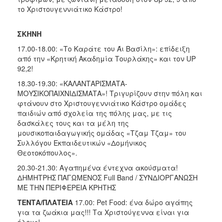
το Χριστουγεννιάτικο Κάστρο!
ΣΚΗΝΗ
17.00-18.00: «Το Καράτε του Άι Βασίλη»: επίδειξη
από την «Κρητική Ακαδημία Τουρλάκης» και τον UP
92,2!
18.30-19.30: «ΚΑΛΑΝΤΑΡΙΣΜΑΤΑ-
ΜΟΥΣΙΚΟΠΑΙΧΝΙΔΙΣΜΑΤΑ»! Τριγυρίζουν στην πόλη και
φτάνουν στο Χριστουγεννιάτικο Κάστρο ομάδες
παιδιών από σχολεία της πόλης μας, με τις
δασκάλες τους και τα μέλη της
μουσικοπαιδαγωγικής ομάδας «Τζαμ Τζαμ» του
Συλλόγου Εκπαιδευτικών «Δομήνικος
Θεοτοκόπουλος».
20.30-21.30: Αγαπημένα έντεχνα ακούσματα!
ΔΗΜΗΤΡΗΣ ΠΑΓΩΜΕΝΟΣ Full Band / ΣΥΝΔΙΟΡΓΑΝΩΣΗ
ΜΕ ΤΗΝ ΠΕΡΙΦΕΡΕΙΑ ΚΡΗΤΗΣ
ΤΕΝΤΑ/ΠΛΑΤΕΙΑ
17.00: Pet Food: ένα δώρο αγάπης
για τα ζωάκια μας!!! Τα Χριστούγεννα είναι για
όλους!