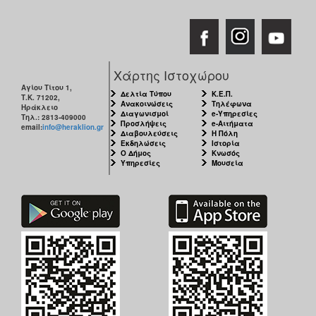
Χάρτης Ιστοχώρου
Αγίου Τίτου 1,
Δελτία Τύπου
Κ.Ε.Π.
Τ.Κ. 71202,
Ανακοινώσεις
Τηλέφωνα
Ηράκλειο
Διαγωνισμοί
e-Υπηρεσίες
Τηλ.: 2813-409000
Προσλήψεις
e-Αιτήματα
email:
info@heraklion.gr
Διαβουλεύσεις
Η Πόλη
Εκδηλώσεις
Ιστορία
Ο Δήμος
Κνωσός
Υπηρεσίες
Μουσεία