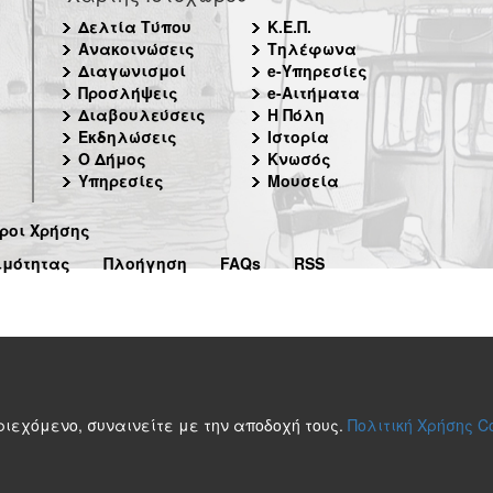
Δελτία Τύπου
Κ.Ε.Π.
Ανακοινώσεις
Τηλέφωνα
Διαγωνισμοί
e-Υπηρεσίες
Προσλήψεις
e-Αιτήματα
Διαβουλεύσεις
Η Πόλη
Εκδηλώσεις
Ιστορία
Ο Δήμος
Κνωσός
Υπηρεσίες
Μουσεία
ροι Χρήσης
ιμότητας
Πλοήγηση
FAQs
RSS
περιεχόμενο, συναινείτε με την αποδοχή τους.
Πολιτική Χρήσης C