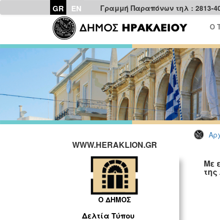
GR
EN
Γραμμή Παραπόνων τηλ : 2813-4
Ο 
Αρχ
WWW.HERAKLION.GR
Με 
της
Ο ΔΗΜΟΣ
Δελτία Τύπου