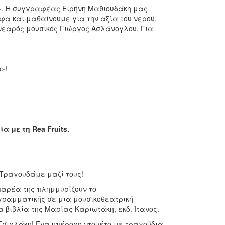
ς». Η συγγραφέας Ειρήνη Μαθιουδάκη μας
εφα και μαθαίνουμε για την αξία του νερού,
νεαρός μουσικός Γιώργος Ασλάνογλου. Για
»!
α με τη Rea Fruits.
 Τραγουδάμε μαζί τους!
ν παρέα της πλημμυρίζουν το
 γραμματικής σε μια μουσικοθεατρική
βιβλία της Μαρίας Καριωτάκη, εκδ. Ίτανος.
 Τσιχλάκη! Ένα υπέροχο ντουέτο με τραγούδια