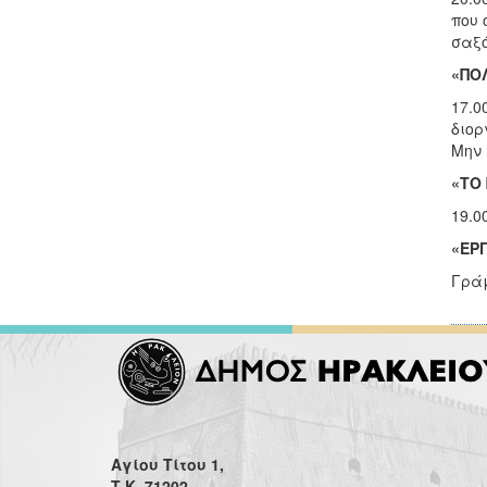
που 
σαξό
«ΠΟ
17.0
διορ
Μην 
«ΤΟ
19.0
«ΕΡ
Γράμ
Αγίου Τίτου 1,
Τ.Κ. 71202,