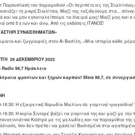
0: Παρουσίαση του παραμυθιού «Οι περιπέτειες της Σταλίτσα
υσιάζει τη μικρή Σταλίτσα. Μαζί της ταξιδεύουμε στα... σύνν
 και να μην εγκαταλείπουμε τα όνειρά μας! Μαζί μας και ο 
ιά από 5 ετών και άνω. Από τις εκδόσεις ΙΤΑΝΟΣ!
ΓΑΣΤΗΡΙ ΣΥΝΑΙΣΘΗΜΑΤΩΝ»
ματα και ζωγραφιές στον Άι Βασίλη, «Μια ιστορία κάθε μέρα
ΠΤΗ 29 ΔΕΚΕΜΒΡΙΟΥ 2022
a Radio 98,7 Ηράκλειο
άσματα φρούτων και ξηρών καρπών!
Sfera 98,7,
σε συνεργασί
ΝΗ
0-18.30: Η εξαιρετική Χορωδία Μαλίων σε γιορτινά τραγούδια!
0-19.30: Η κυρία Σιντορέ βάζει τα γιορτινά της και μαζί με τη
τουγεννιάτικο Κάστρο με τις μελωδίες και τα παραμύθια της
σταση, που δεν πρέπει να χάσετε! Βασισμένο στα αγαπημένα 
0: Μουσική συνάντηση με την Τερέζα Κρητικού και τον Δημήτρη