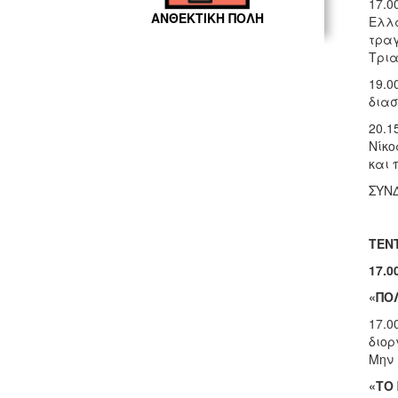
17.0
ΑΝΘΕΚΤΙΚΗ ΠΟΛΗ
Ελλά
τραγ
Τρια
19.0
διασ
20.1
Νίκο
και 
ΣΥΝ
ΤΕΝ
17.0
«ΠΟ
17.0
διορ
Μην 
«ΤΟ