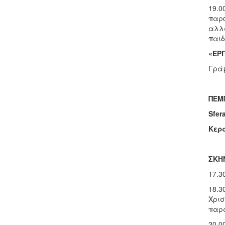
19.0
παρο
αλλά
παιδ
«ΕΡ
Γράμ
ΠΕΜ
Sfer
Κερ
ΣΚΗ
17.3
18.3
Χρισ
παρά
20.0