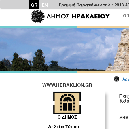
GR
EN
Γραμμή Παραπόνων τηλ : 2813-4
Ο 
Αρχ
WWW.HERAKLION.GR
Παι
Κάσ
Ο ΔΗΜΟΣ
ΔΗΜ
ΓΡ
Δελτία Τύπου