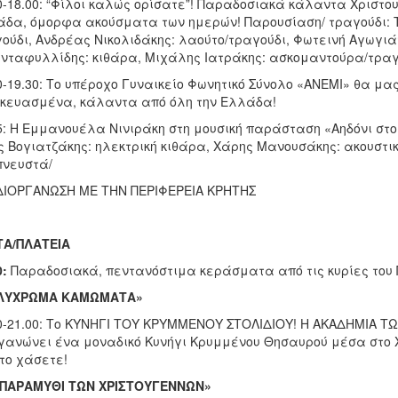
0-18.00: “Φίλοι καλώς ορίσατε”! Παραδοσιακά κάλαντα Χριστ
δα, όμορφα ακούσματα των ημερών! Παρουσίαση/ τραγούδι: 
ούδι, Ανδρέας Νικολιδάκης: λαούτο/τραγούδι, Φωτεινή Αγωγιάτ
νταφυλλίδης: κιθάρα, Μιχάλης Ιατράκης: ασκομαντούρα/τραγ
0-19.30: Το υπέροχο Γυναικείο Φωνητικό Σύνολο «ANEMI» θα μ
κευασμένα, κάλαντα από όλη την Ελλάδα!
5: Η Εμμανουέλα Νινιράκη στη μουσική παράσταση «Αηδόνι στο κ
ς Βογιατζάκης: ηλεκτρική κιθάρα, Χάρης Μανουσάκης: ακουστι
πνευστά/
ΔΙΟΡΓΑΝΩΣΗ ΜΕ ΤΗΝ ΠΕΡΙΦΕΡΕΙΑ ΚΡΗΤΗΣ
ΤΑ/ΠΛΑΤΕΙΑ
0:
Παραδοσιακά, πεντανόστιμα κεράσματα από τις κυρίες του 
ΛΥΧΡΩΜΑ ΚΑΜΩΜΑΤΑ»
0-21.00: Το ΚΥΝΗΓΙ ΤΟΥ ΚΡΥΜΜΕΝΟΥ ΣΤΟΛΙΔΙΟΥ! Η ΑΚΑΔΗΜΙΑ ΤΩ
γανώνει ένα μοναδικό Κυνήγι Κρυμμένου Θησαυρού μέσα στο Χ
το χάσετε!
 ΠΑΡΑΜΥΘΙ ΤΩΝ ΧΡΙΣΤΟΥΓΕΝΝΩΝ»