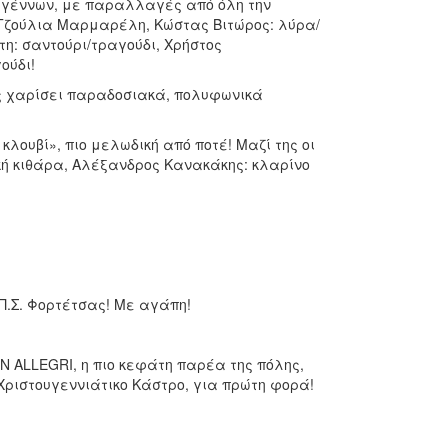
ουγέννων, με παραλλαγές από όλη την
Τζούλια Μαρμαρέλη, Κώστας Βιτώρος: λύρα/
η: σαντούρι/τραγούδι, Χρήστος
ούδι!
ας χαρίσει παραδοσιακά, πολυφωνικά
λουβί», πιο μελωδική από ποτέ! Μαζί της οι
κή κιθάρα, Αλέξανδρος Κανακάκης: κλαρίνο
Π.Σ. Φορτέτσας! Με αγάπη!
Ν ALLEGRI, η πιο κεφάτη παρέα της πόλης,
ριστουγεννιάτικο Κάστρο, για πρώτη φορά!