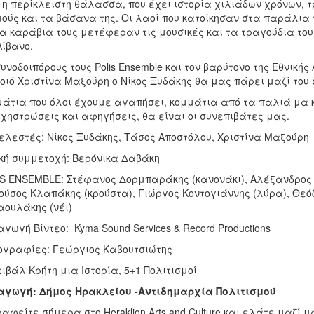
 η περίκλειστη θάλασσα, που έχει ιστορία χιλιάδων χρόνων, τρ
ούς και τα βάσανα της. Οι λαοί που κατοίκησαν στα παράλια
α καράβια τους μετέφεραν τις μουσικές και τα τραγούδια του
Λίβανο.
υνοδοιπόρους τους Polis Ensemble και τον βαρύτονο της Εθνικής
οιό Χριστίνα Μαξούρη ο Νίκος Ξυδάκης θα μας πάρει μαζί του 
άτια που όλοι έχουμε αγαπήσει, κομμάτια από τα παλιά μα κ
χηστρώσεις και αφηγήσεις, θα είναι οι συνεπιβάτες μας.
ελεστές: Νίκος Ξυδάκης, Τάσος Αποστόλου, Χριστίνα Μαξούρη
κή συμμετοχή: Βερόνικα Δαβάκη
S ENSEMBLE: Στέφανος Δορμπαράκης (κανονάκι), Αλέξανδρος 
ύσος Κλαπάκης (κρούστα), Γιώργος Κοντογιάννης (λύρα), Θεό
ουλάκης (νέι)
γωγή Βίντεο: Kyma Sound Services & Record Productions
γραφίες: Γεώργιος Καβουτσιώτης
ιβάλ Κρήτη μια Ιστορία, 5+1 Πολιτισμοί
αγωγή: Δήμος Ηρακλείου -Αντιδημαρχία Πολιτισμού
αφείτε σήμερα στο Heraklion Arts and Culture και ελάτε μαζί 