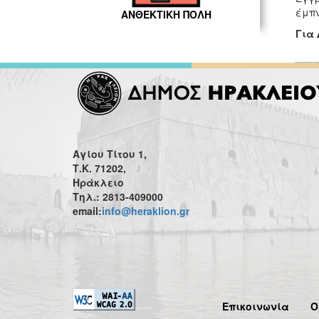
έμπν
ΑΝΘΕΚΤΙΚΗ ΠΟΛΗ
Για
Αγίου Τίτου 1,
Τ.Κ. 71202,
Ηράκλειο
Τηλ.: 2813-409000
email:
info@heraklion.gr
Επικοινωνία
Ό