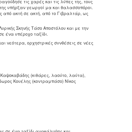
αγούδησε τις χαρές και τις λύπες της, τους
 της υπήρξαν γεωργοί μα και θαλασσοπόροι.
ς από ακτή σε ακτή, από το Γιβραλτάρ, ως
 Λυρικής Σκηνής Τάσο Αποστόλου και με την
σε ένα υπέροχο ταξίδι.
αι νεότερα, ορχηστρικές συνθέσεις σε νέες
Καψοκαβάδης (κιθάρες, λαούτο, λαύτα),
δωρος Κουέλης (κοντραμπάσο) Νίκος
μας σε ένα ταξίδι ανακάλυψης και