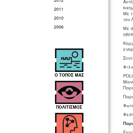
2012
Αυτή
καημ
2011
Με τ
2010
τον 
2006
Με σ
ηθοπ
Κομμ
ενορ
Συντ
Φιλι
Ο ΤΟΠΟΣ ΜΑΣ
POLI
Μανο
Παρα
Παρα
Φωτο
ΠΟΛΙΤΙΣΜΟΣ
Φεστ
Παρ
Εγγρ