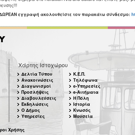
ευσης!!!
 ΔΩΡΕΑΝ εγγραφή ακολουθείστε τον παρακάτω σύνδεσμο:
h
Χάρτης Ιστοχώρου
Δελτία Τύπου
Κ.Ε.Π.
Ανακοινώσεις
Τηλέφωνα
Διαγωνισμοί
e-Υπηρεσίες
Προσλήψεις
e-Αιτήματα
Διαβουλεύσεις
Η Πόλη
Εκδηλώσεις
Ιστορία
Ο Δήμος
Κνωσός
Υπηρεσίες
Μουσεία
ροι Χρήσης