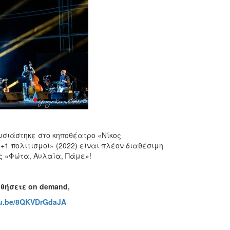
υσιάστηκε στο κηποθέατρο «Νίκος
+1 πολιτισμοί» (2022) είναι πλέον διαθέσιμη
ς «Φώτα, Αυλαία, Πάμε»!
υθήσετε
on
demand
,
tu.be/8QKVDrGdaJA