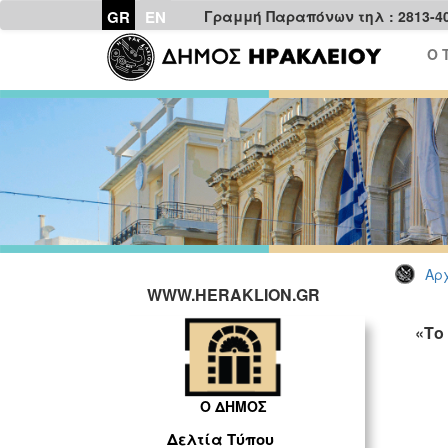
GR
EN
Γραμμή Παραπόνων τηλ : 2813-4
Ο 
Αρχ
WWW.HERAKLION.GR
«Το
Ο ΔΗΜΟΣ
Δελτία Τύπου