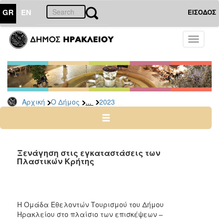
GR
EN
ΕΙΣΟΔΟΣ
Ο
Toggle
ΔΗΜΟΣ
navigati
Δελτία
Τύπου
Αρχείο
...
Αρχική
Ο Δήμος
2023
2026
2025
2024
2023
Ξενάγηση στις εγκαταστάσεις των
Πλαστικών Κρήτης
2022
2021
2020
Η Ομάδα Εθελοντών Τουρισμού του Δήμου
2019
Ηρακλείου στο πλαίσιο των επισκέψεων –