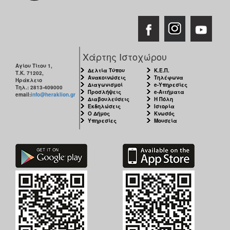
ΑΝΘΕΚΤΙΚΗ
ΠΟΛΗ
Χάρτης Ιστοχώρου
Αγίου Τίτου 1,
Δελτία Τύπου
Κ.Ε.Π.
Τ.Κ. 71202,
Ανακοινώσεις
Τηλέφωνα
Ηράκλειο
Διαγωνισμοί
e-Υπηρεσίες
Τηλ.: 2813-409000
Προσλήψεις
e-Αιτήματα
email:
info@heraklion.gr
Διαβουλεύσεις
Η Πόλη
Εκδηλώσεις
Ιστορία
Ο Δήμος
Κνωσός
Υπηρεσίες
Μουσεία