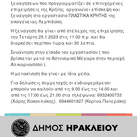
2018
ξεναγήσεων που προγραμματίζει σε επιτυχημένες
επιχειρήσεις της Κρήτης οργανώνει επίσκεψη και
2017
ξενάγηση στο εργοστάσιο ΠΛΑΣΤΙΚΑ ΚΡΗΤΗΣ της
2016
οικογένειας Λεμπιδάκη.
2015
Η ξενάγηση θα γίνει από στέλεχος της επιχείρησης
την Τετάρτη 25.1.2023 στις 11.00 π.μ. και θα
2013
διαρκέσει περίπου 1ώρα και 30 λεπτά.
2012
Συνάντηση στην είσοδο του εργοστασίου ( που
2011
βρίσκεται μετά το Αστυνομικό Μέγαρο στην περιοχή
Αλικαρνασσού ).
2010
Η μετακίνηση θα γίνει με ίδια μέσα.
2006
Για δηλώσεις συμμετοχής οι ενδιαφερόμενοι
μπορούν να καλούν από τις 9.00 έως τις 14.00 και
από τις 17.00 έως 21.00 στα τηλέφωνα: 6932400733
(Χάρης Κακουλάκης), 6944601927 (Κορίνα Πατεράκη)
Ο
ΤΟΠΟΣ
ΜΑΣ
ΠΟΛΙΤΙΣΜΟΣ