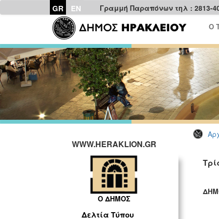
GR
EN
Γραμμή Παραπόνων τηλ : 2813-4
Ο 
Αρχ
WWW.HERAKLION.GR
Τρί
ΔΗΜ
Ο ΔΗΜΟΣ
ΓΡ
Δελτία Τύπου