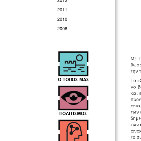
2012
2011
2010
2006
Με έ
θωρα
την 
Ο ΤΟΠΟΣ ΜΑΣ
Το «
να β
και 
προε
απαρ
των 
ΠΟΛΙΤΙΣΜΟΣ
δημι
των 
αναφ
το σ