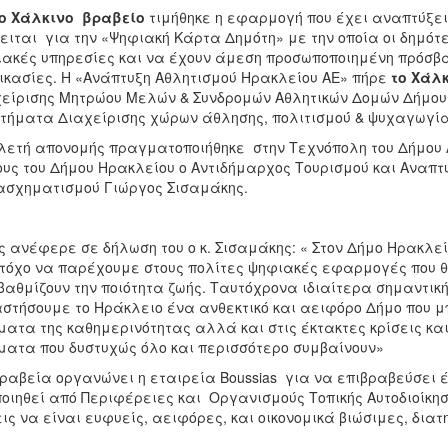
το Χάλκινο βραβείο
τιμήθηκε η εφαρμογή που έχει αναπτύξει 
ειται για την «Ψηφιακή Κάρτα Δημότη» με την οποία οι δημότ
ακές υπηρεσίες και να έχουν άμεση προσωποποιημένη πρόσβα
ικασίες. Η «Ανάπτυξη Αθλητισμού Ηρακλείου ΑΕ» πήρε
το Χάλ
είρισης Μητρώου Μελών & Συνδρομών Αθλητικών Δομών Δήμου 
τήματα Διαχείρισης χώρων άθλησης, πολιτισμού́ & ψυχαγωγία
λετή απονομής πραγματοποιήθηκε στην Τεχνόπολη του Δήμου
υς του Δήμου Ηρακλείου ο Αντιδήμαρχος Τουρισμού και Αναπ
σχηματισμού Γιώργος Σισαμάκης.
 ανέφερε σε δήλωση του ο κ. Σισαμάκης: « Στον Δήμο Ηρακλε
τόχο να παρέχουμε στους πολίτες ψηφιακές εφαρμογές που θ
αθμίζουν την ποιότητα ζωής. Ταυτόχρονα ιδιαίτερα σημαντικ
στήσουμε το Ηράκλειο ένα ανθεκτικό και αειφόρο Δήμο που μ
ματα της καθημερινότητας αλλά και στις έκτακτες κρίσεις κ
ματα που δυστυχώς όλο και περισσότερο συμβαίνουν»
ραβεία οργανώνει η εταιρεία Boussias για να επιβραβεύσει 
οιηθεί από Περιφέρειες και Οργανισμούς Τοπικής Αυτοδιοίκησ
ις να είναι ευφυείς, αειφόρες, και οικονομικά βιώσιμες, διατ