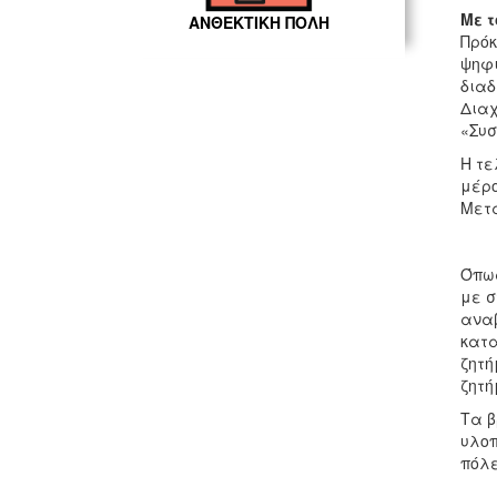
Με 
ΑΝΘΕΚΤΙΚΗ ΠΟΛΗ
Πρόκ
ψηφι
διαδ
Διαχ
«Συσ
Η τε
μέρο
Μετα
Όπως
με σ
αναβ
κατα
ζητή
ζητή
Τα β
υλοπ
πόλε