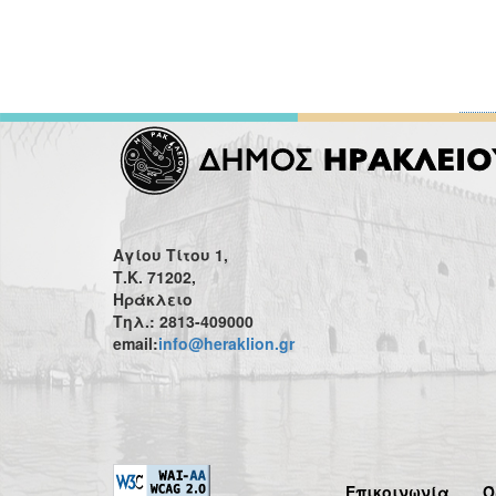
Αγίου Τίτου 1,
Τ.Κ. 71202,
Ηράκλειο
Τηλ.: 2813-409000
email:
info@heraklion.gr
Επικοινωνία
Ό