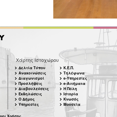
Χάρτης Ιστοχώρου
Δελτία Τύπου
Κ.Ε.Π.
Ανακοινώσεις
Τηλέφωνα
Διαγωνισμοί
e-Υπηρεσίες
Προσλήψεις
e-Αιτήματα
Διαβουλεύσεις
Η Πόλη
Εκδηλώσεις
Ιστορία
Ο Δήμος
Κνωσός
Υπηρεσίες
Μουσεία
ροι Χρήσης