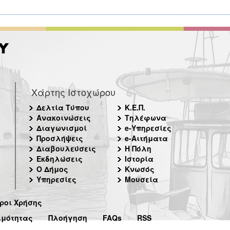
Χάρτης Ιστοχώρου
Δελτία Τύπου
Κ.Ε.Π.
Ανακοινώσεις
Τηλέφωνα
Διαγωνισμοί
e-Υπηρεσίες
Προσλήψεις
e-Αιτήματα
Διαβουλεύσεις
Η Πόλη
Εκδηλώσεις
Ιστορία
Ο Δήμος
Κνωσός
Υπηρεσίες
Μουσεία
ροι Χρήσης
ιμότητας
Πλοήγηση
FAQs
RSS