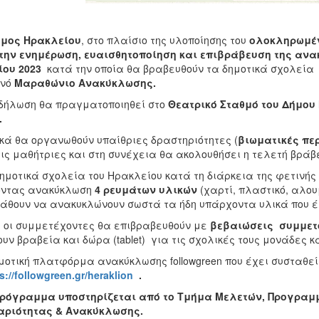
μος Ηρακλείου
, στο πλαίσιο της υλοποίησης του
ολοκληρωμέ
 την ενημέρωση, ευαισθητοποίηση και επιβράβευση της αν
ίου 2023
κατά την οποία θα βραβευθούν τα δημοτικά σχολεία τ
ινό
Μαραθώνιο Ανακύκλωσης
.
δήλωση θα πραγματοποιηθεί στο
Θεατρικό Σταθμό του Δήμου
.
κά θα οργανωθούν υπαίθριες δραστηριότητες (
βιωματικές πε
τις μαθήτριες και στη συνέχεια θα ακολουθήσει η τελετή βρά
ημοτικά σχολεία του Ηρακλείου κατά τη διάρκεια της φετινής
οντας ανακύκλωση
4 ρευμάτων υλικών
(χαρτί, πλαστικό, αλου
άθουν να ανακυκλώνουν σωστά τα ήδη υπάρχοντα υλικά που έχ
 οι συμμετέχοντες θα επιβραβευθούν με
βεβαιώσεις συμμετ
υν βραβεία και δώρα (tablet) για τις σχολικές τους μονάδες κ
μοτική πλατφόρμα ανακύκλωσης followgreen που έχει συσταθεί
s://followgreen.gr/heraklion
.
πρόγραμμα υποστηρίζεται από το Τμήμα Μελετών, Προγραμ
αριότητας & Ανακύκλωσης.