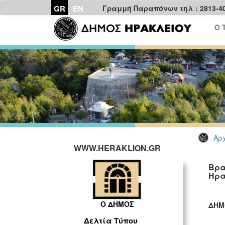
GR
EN
Γραμμή Παραπόνων τηλ : 2813-4
Ο 
Αρχ
WWW.HERAKLION.GR
Βρα
Ηρα
Ο ΔΗΜΟΣ
ΔΗΜ
ΓΡ
Δελτία Τύπου