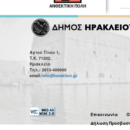
ΑΝΘΕΚΤΙΚΗ ΠΟΛΗ
Αγίου Τίτου 1,
Τ.Κ. 71202,
Ηράκλειο
Τηλ.: 2813-409000
email:
info@heraklion.gr
Επικοινωνία
Ό
Δήλωση Προσβασ