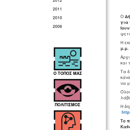
2012
2011
Ο
Δή
2010
για
2006
Ιουν
φετ
H εκ
μ.μ. 
Αρχι
και 
Τα δ
Ο ΤΟΠΟΣ ΜΑΣ
κάν
να μ
Όλοι
λάβο
ΠΟΛΙΤΙΣΜΟΣ
Η δη
http
Το 
Καθ