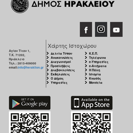
Χάρτης Ιστοχώρου
Αγίου Τίτου 1,
Δελτία Τύπου
Κ.Ε.Π.
Τ.Κ. 71202,
Ανακοινώσεις
Τηλέφωνα
Ηράκλειο
Διαγωνισμοί
e-Υπηρεσίες
Τηλ.: 2813-409000
Προσλήψεις
e-Αιτήματα
email:
info@heraklion.gr
Διαβουλεύσεις
Η Πόλη
Εκδηλώσεις
Ιστορία
Ο Δήμος
Κνωσός
Υπηρεσίες
Μουσεία