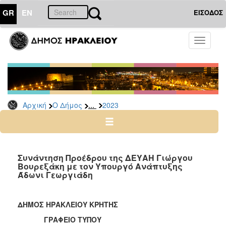
GR
EN
ΕΙΣΟΔΟΣ
Ο
Toggle
ΔΗΜΟΣ
navigati
Δελτία
Τύπου
Αρχείο
...
Αρχική
Ο Δήμος
2023
2026
2025
2024
2023
Συνάντηση Προέδρου της ΔΕΥΑΗ Γιώργου
Βουρεξάκη με τον Υπουργό Ανάπτυξης
2022
Άδωνι Γεωργιάδη
2021
2020
ΔΗΜΟΣ ΗΡΑΚΛΕΙΟΥ ΚΡΗΤΗΣ
2019
ΓΡΑΦΕΙΟ ΤΥΠΟΥ