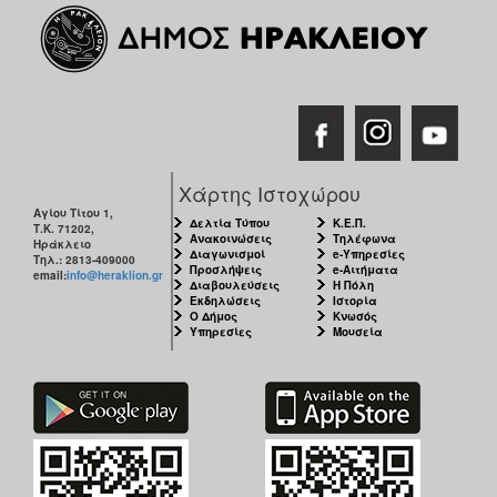
Χάρτης Ιστοχώρου
Αγίου Τίτου 1,
Δελτία Τύπου
Κ.Ε.Π.
Τ.Κ. 71202,
Ανακοινώσεις
Τηλέφωνα
Ηράκλειο
Διαγωνισμοί
e-Υπηρεσίες
Τηλ.: 2813-409000
Προσλήψεις
e-Αιτήματα
email:
info@heraklion.gr
Διαβουλεύσεις
Η Πόλη
Εκδηλώσεις
Ιστορία
Ο Δήμος
Κνωσός
Υπηρεσίες
Μουσεία