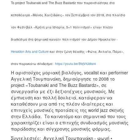
To project Toubanaki and The Buzz Bastardz που παρουσιάστηκε στο
ΑΝΘΕΚΤΙΚΗ
ΠΟΛΗ
κηποθέατρο «Μάνος Χατζιδάκις» τον Σεπτέμβριο του 2018, στο πλαίσιο
του Φεστιβάλ «Κρήτη μια Ιστορία, 5+1 πολιτισμοί» είναι πλέον
διαθέσιμο στο ψηφιακό κανάλι πολιτισμού του Δήμου Ηρακλείου -
Heraklion Arts and Culture
και στην ζώνη θέασης «Φώτα, Αυλαία, Πάμε»,
στον παρακάτω σύνδεσμο:
https://youtu.be/B9jVrUdtsr4
Η αριστούχος μοριακή βιολόγος, vocalist και performer
Αγγελική Τουμπανάκη, δημιούργησε το 2008 το
project «Toubanaki and The Buzz Bastardz», σε
συνεργασία με έξι δεξιοτέχνες μουσικούς. Με
έμπνευση και πολλή δουλειά, κατάφεραν να
καταθέσουν μια από τις πλέον ιδιαίτερες και
επιτυχείς μουσικές προτάσεις της world jazz σκηνής
στην Ελλάδα. Το καινοτόμο και σημαντικό που τους
χαρακτηρίζει είναι ο επιτυχής συνδυασμός μουσικής
παράδοσης και σύγχρονης μουσικής φόρμας.
Συντελεστές: Αγγελική Τουμπανάκη - φωνή •