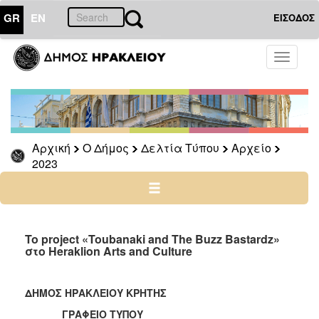
GR
EN
ΕΙΣΟΔΟΣ
Ο
Toggle
ΔΗΜΟΣ
navigati
Δελτία
Τύπου
Αρχείο
Αρχική
Ο Δήμος
Δελτία Τύπου
Αρχείο
2026
2023
2025
2024
2023
2022
To project «Toubanaki and The Buzz Bastardz»
στο Heraklion Arts and Culture
2021
2020
ΔΗΜΟΣ ΗΡΑΚΛΕΙΟΥ ΚΡΗΤΗΣ
2019
ΓΡΑΦΕΙΟ ΤΥΠΟΥ