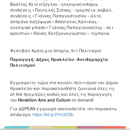
Βασίλης Κετεντζόγλου - ηλεκτρική κιθάρα,
συνθέσεις • Παντελής Στόικος - τρομπέτα, καβάλ,
συνθέσεις • Γιάννης Παπαναστασίου - άλτο,
σοπράνο σαξόφωνο • Απόστολος Κάλτσας -
ηλεκτρικό μπάσο • Γιάννης Παπαγιαννούλης - σετ
κρουστών • Θάνος Χατζηαναγνώστου – τύμπανα
Φεστιβάλ Κρήτη μια Ιστορία, 5+1 Πολιτισμοί
Παραγωγή: Δήμος Ηρακλείου -Αντιδημαρχία
Πολιτισμού
Εγγραφείτε τώρα στο κανάλι πολιτισμού του Δήμου
Ηρακλείου και παρακολουθήστε ζωντανά όλες τις
on line πρεμιέρες καθώς και όλες τις παραγωγές
του
Heraklion
Arts
and
Culture
on demand!
Για ΔΩΡΕΑΝ εγγραφή ακολουθείστε τον παρακάτω
σύνδεσμο:
https://bit.ly/2Ym3OSb