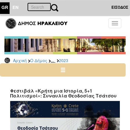
GR
EN
ΕΙΣΟΔΟΣ
Ο
Toggle
ΔΗΜΟΣ
navigati
Δελτία
Τύπου
Αρχείο
...
Αρχική
Ο Δήμος
2023
2026
2025
2024
2023
Φεστιβάλ «Κρήτη μια Ιστορία, 5+1
Πολιτισμοί»: Συναυλία Θεοδοσίας Τσάτσου
2022
2021
2020
2019