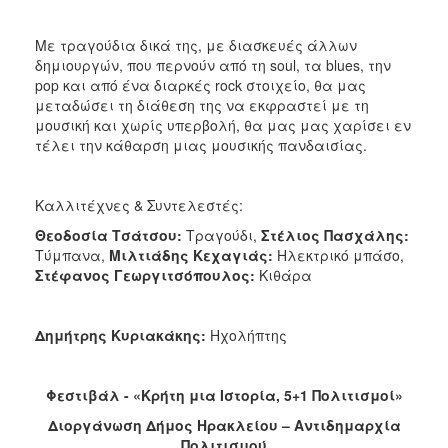
ΑΝΘΕΚΤΙΚΗ
ΠΟΛΗ
Με τραγούδια δικά της, με διασκευές άλλων
δημιουργών, που περνούν από τη soul, τα blues, την
pop και από ένα διαρκές rock στοιχείο, θα μας
μεταδώσει τη διάθεση της να εκφραστεί με τη
μουσική και χωρίς υπερβολή, θα μας μας χαρίσει εν
τέλει την κάθαρση μιας μουσικής πανδαισίας.
Καλλιτέχνες & Συντελεστές:
Θεοδοσία Τσάτσου:
Τραγούδι,
Στέλιος Πασχάλης:
Τύμπανα,
Μιλτιάδης Κεχαγιάς:
Ηλεκτρικό μπάσο,
Στέφανος Γεωργιτσόπουλος:
Κιθάρα
Δημήτρης Κυριακάκης:
Ηχολήπτης
Φεστιβάλ - «Κρήτη μια Ιστορία, 5+1 Πολιτισμοί»
Διοργάνωση Δήμος Ηρακλείου – Αντιδημαρχία
Πολιτισμού