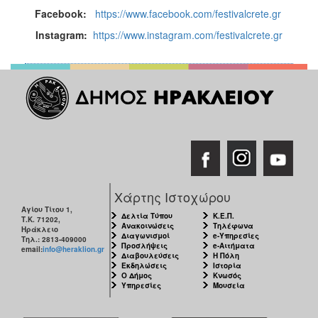
Facebook:
https://www.facebook.com/festivalcrete.gr
Instagram:
https://www.instagram.com/festivalcrete.gr
Χάρτης Ιστοχώρου
Αγίου Τίτου 1,
Δελτία Τύπου
Κ.Ε.Π.
Τ.Κ. 71202,
Ανακοινώσεις
Τηλέφωνα
Ηράκλειο
Διαγωνισμοί
e-Υπηρεσίες
Τηλ.: 2813-409000
Προσλήψεις
e-Αιτήματα
email:
info@heraklion.gr
Διαβουλεύσεις
Η Πόλη
Εκδηλώσεις
Ιστορία
Ο Δήμος
Κνωσός
Υπηρεσίες
Μουσεία