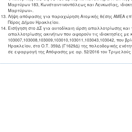
Μαρτύρων 183, Κωνσταντινουπόλεως και Λευκωσίας, ιδιοκτ
Μαρτύρων».
Λήψη απόφασης για παραχώρηση Ατομικής θέσης ΑΜΕΑ επί 
Πόρος Δήμου Ηρακλείου.
Εισήγηση στο ΔΣ για αυτοδίκαιη άρση απαλλοτρίωσης και τ
απαλλοτρίωσης ακινήτων που αφορούν τις ιδιοκτησίες με 
103007,103008,103009,103010,103011,103043,103042, που βρ
Ηρακλείου, στο Ο.Τ. 359Δ (Γ1629Δ) της πολεοδομικής ενό
σε εφαρμογή της Απόφασης με αρ. 52/2016 του Τριμελούς Δ