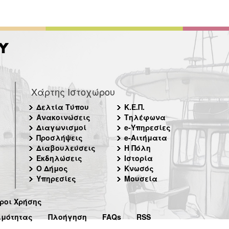
Χάρτης Ιστοχώρου
Δελτία Τύπου
Κ.Ε.Π.
Ανακοινώσεις
Τηλέφωνα
Διαγωνισμοί
e-Υπηρεσίες
Προσλήψεις
e-Αιτήματα
Διαβουλεύσεις
Η Πόλη
Εκδηλώσεις
Ιστορία
Ο Δήμος
Κνωσός
Υπηρεσίες
Μουσεία
ροι Χρήσης
ιμότητας
Πλοήγηση
FAQs
RSS