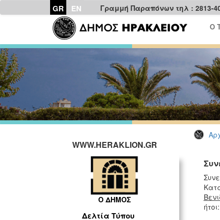
GR
EN
Γραμμή Παραπόνων τηλ : 2813-4
Ο 
Αρχ
WWW.HERAKLION.GR
Συν
Συνε
Κατά
Βενι
Ο ΔΗΜΟΣ
ήτοι:
Δελτία Τύπου