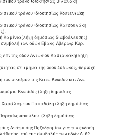
ιστικού τρένο ιδιοκτησίας Βιλανάκη
ριστικού τρένου ιδιοκτησίας Κουτεντάκη
ριστικού τρένου ιδιοκτησίας Κατσουλάκη
ς).
ή Καμίνια(λήξη δημόσιας διαβούλευσης).
 συμβολή των οδών Έβανς-Αβέρωφ-Κυρ.
επί της οδού Αντωνίου Καστρινάκη(λήξη
χύτητας σε τμήμα της οδού Σόλωνος, περιοχή
ή του οικισμού της Κάτω Κνωσού και Άνω
δρόμιο-Κνωσσός (λήξη δημόσιας
δού Χαράλαμπου Παπαδάκη (λήξη δημόσιας
ύ Παρασκευοπούλου (λήξη δημόσιας
ησης Απότμησης Πεζοδρομίου για την έκδοση
ιάθεσης, επί της συμβολής των οδών Λ. 62