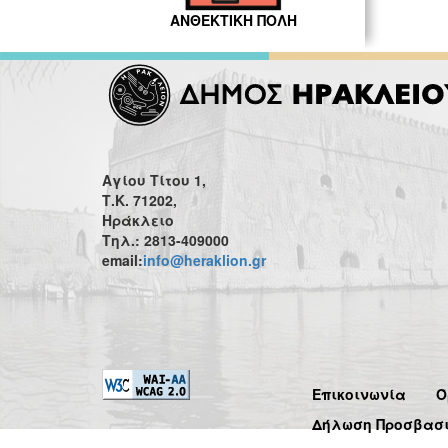
ΑΝΘΕΚΤΙΚΗ ΠΟΛΗ
Αγίου Τίτου 1,
Τ.Κ. 71202,
Ηράκλειο
Τηλ.: 2813-409000
email:
info@heraklion.gr
Επικοινωνία
Ό
Δήλωση Προσβασ