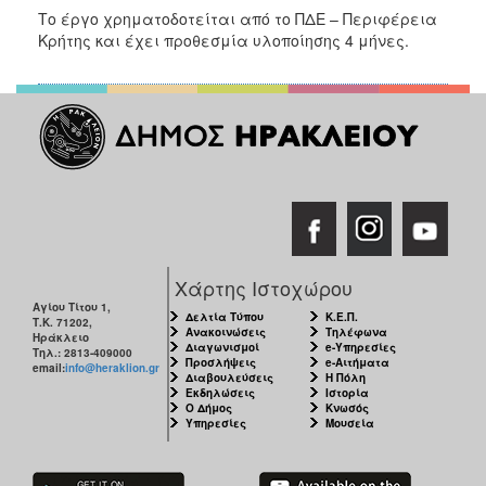
Το έργο χρηματοδοτείται από το ΠΔΕ – Περιφέρεια
Κρήτης και έχει προθεσμία υλοποίησης 4 μήνες.
Χάρτης Ιστοχώρου
Αγίου Τίτου 1,
Δελτία Τύπου
Κ.Ε.Π.
Τ.Κ. 71202,
Ανακοινώσεις
Τηλέφωνα
Ηράκλειο
Διαγωνισμοί
e-Υπηρεσίες
Τηλ.: 2813-409000
Προσλήψεις
e-Αιτήματα
email:
info@heraklion.gr
Διαβουλεύσεις
Η Πόλη
Εκδηλώσεις
Ιστορία
Ο Δήμος
Κνωσός
Υπηρεσίες
Μουσεία