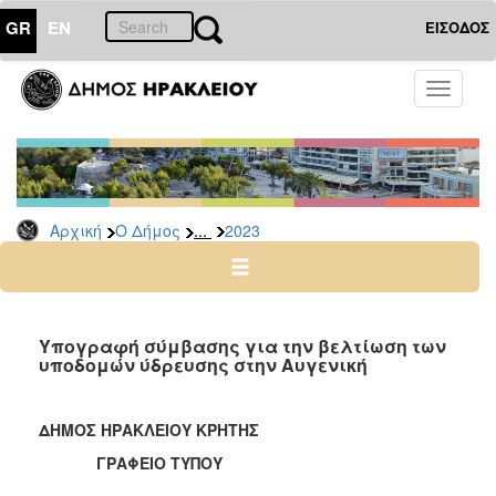
GR
EN
ΕΙΣΟΔΟΣ
Ο
Toggle
ΔΗΜΟΣ
navigati
Δελτία
Τύπου
Αρχείο
...
Αρχική
Ο Δήμος
2023
2026
2025
2024
2023
Υπογραφή σύμβασης για την βελτίωση των
υποδομών ύδρευσης στην Αυγενική
2022
2021
ΔΗΜΟΣ ΗΡΑΚΛΕΙΟΥ ΚΡΗΤΗΣ
2020
ΓΡΑΦΕΙΟ ΤΥΠΟΥ
2019