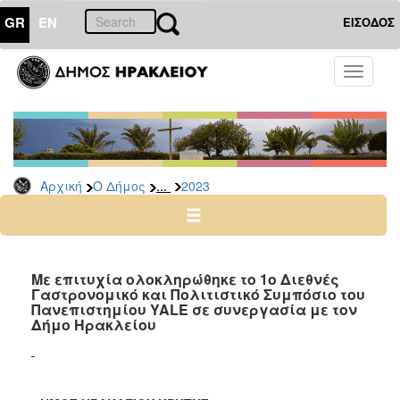
GR
EN
ΕΙΣΟΔΟΣ
Ο
Toggle
ΔΗΜΟΣ
navigati
Δελτία
Τύπου
Αρχείο
...
Αρχική
Ο Δήμος
2023
2026
2025
2024
2023
Με επιτυχία ολοκληρώθηκε το 1ο Διεθνές
Γαστρονομικό και Πολιτιστικό Συμπόσιο του
2022
Πανεπιστημίου YALE σε συνεργασία με τον
2021
Δήμο Ηρακλείου
2020
2019