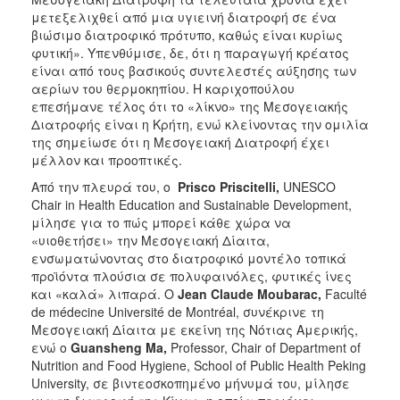
μετεξελιχθεί από μια υγιεινή διατροφή σε ένα
βιώσιμο διατροφικό πρότυπο, καθώς είναι κυρίως
φυτική». Υπενθύμισε, δε, ότι η παραγωγή κρέατος
είναι από τους βασικούς συντελεστές αύξησης των
αερίων του θερμοκηπίου. Η καριχοπούλου
επεσήμανε τέλος ότι το «λίκνο» της Μεσογειακής
Διατροφής είναι η Κρήτη, ενώ κλείνοντας την ομιλία
της σημείωσε ότι η Μεσογειακή Διατροφή έχει
μέλλον και προοπτικές.
Από την πλευρά του, ο
Prisco Priscitelli,
UNESCO
Chair in Health Education and Sustainable Development,
μίλησε για το πώς μπορεί κάθε χώρα να
«υιοθετήσει» την Μεσογειακή Δίαιτα,
ενσωματώνοντας στο διατροφικό μοντέλο τοπικά
προϊόντα πλούσια σε πολυφαινόλες, φυτικές ίνες
και «καλά» λιπαρά. Ο
Jean Claude Moubarac,
Faculté
de médecine Université de Montréal, συνέκρινε τη
Μεσογειακή Δίαιτα με εκείνη της Νότιας Αμερικής,
ενώ ο
Guansheng Ma,
Professor, Chair of Department of
Nutrition and Food Hygiene, School of Public Health Peking
University, σε βιντεοσκοπημένο μήνυμά του, μίλησε