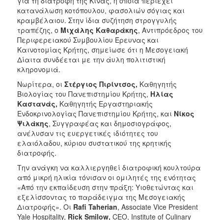
για τη διατροφή της Κίνας, η οποία περιέχει
κατανάλωση κοτόπουλου, φασολιών σόγιας και
κραμβέλαιου. Στην ίδια συζήτηση στρογγυλής
τραπέζης, ο
Μιχάλης Καθαράκης
, Αντιπρόεδρος του
Περιφερειακού Συμβουλίου Έρευνας και
Καινοτομίας Κρήτης, σημείωσε ότι η Μεσογειακή
Δίαιτα συνδέεται με την άυλη πολιτιστική
κληρονομιά.
Νωρίτερα, οι
Στέργιος Πιρίντσος,
Καθηγητής
Βιολογίας του Πανεπιστημίου Κρήτης,
Ηλίας
Καστανάς,
Καθηγητής Εργαστηριακής
Ενδοκρινολογίας Πανεπιστημίου Κρήτης, και
Νίκος
Ψιλάκης
, Συγγραφέας και δημοσιογράφος,
ανέλυσαν τις ευεργετικές ιδιότητες του
ελαιόλαδου, κύριου συστατικού της κρητικής
διατροφής.
Την ανάγκη να καλλιεργηθεί διατροφική κουλτούρα
από μικρή ηλικία τόνισαν οι ομιλητές της ενότητας
«Από την εκπαίδευση στην πράξη: Υιοθετώντας και
εξελίσσοντας το παράδειγμα της Μεσογειακής
Διατροφής». Οι
Rafi
Taherian
, Associate Vice President
Yale Hospitality,
Rick
Smilow
,
CEO, Institute of Culinary