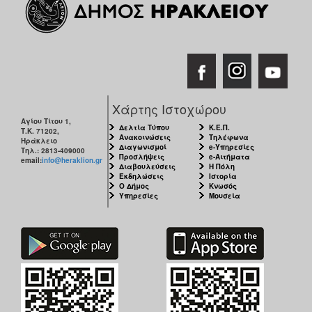
Χάρτης Ιστοχώρου
Αγίου Τίτου 1,
Δελτία Τύπου
Κ.Ε.Π.
Τ.Κ. 71202,
Ανακοινώσεις
Τηλέφωνα
Ηράκλειο
Διαγωνισμοί
e-Υπηρεσίες
Τηλ.: 2813-409000
Προσλήψεις
e-Αιτήματα
email:
info@heraklion.gr
Διαβουλεύσεις
Η Πόλη
Εκδηλώσεις
Ιστορία
Ο Δήμος
Κνωσός
Υπηρεσίες
Μουσεία