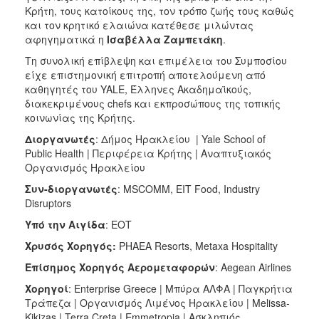
Κρήτη, τους κατοίκους της, τον τρόπο ζωής τους καθώς
και τον κρητικό ελαιώνα κατέθεσε μιλώντας
αφηγηματικά η
Ισαβέλλα Ζαμπετάκη
.
Τη συνολική επίβλεψη και επιμέλεια του Συμποσίου
είχε επιστημονική επιτροπή αποτελούμενη από
καθηγητές του YALE, Έλληνες Ακαδημαϊκούς,
διακεκριμένους chefs και εκπροσώπους της τοπικής
κοινωνίας της Κρήτης.
Διοργανωτές
: Δήμος Ηρακλείου | Yale School of
Public Health | Περιφέρεια Κρήτης | Αναπτυξιακός
Οργανισμός Ηρακλείου
Συν
-
διοργανωτές
: MSCOMM, EIT Food, Industry
Disruptors
Υπό
την
Αιγίδα
: ΕΟΤ
Χρυσός
Χορηγός
:
PHAEA Resorts, Metaxa Hospitality
Επίσημος
Χορηγός
Αερομεταφορών
: Aegean Airlines
Χορηγοί
: Enterprise Greece | Μπύρα ΑΛΦΑ | Παγκρήτια
Τράπεζα | Οργανισμός Λιμένος Ηρακλείου | Melissa-
Kikizas | Terra Creta | Emmetropia | Ασκληπιός