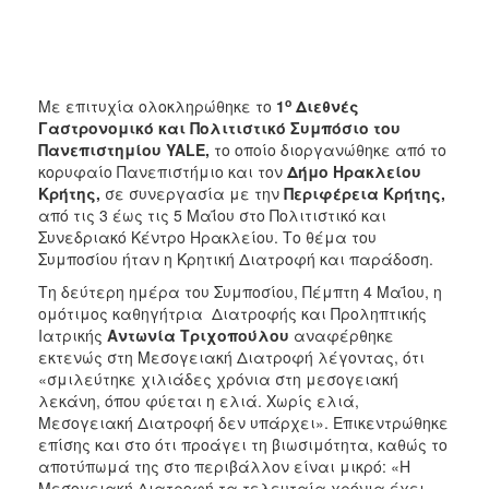
ΑΝΘΕΚΤΙΚΗ
ΠΟΛΗ
ο
Με επιτυχία ολοκληρώθηκε το
1
Διεθνές
Γαστρονομικό και Πολιτιστικό Συμπόσιο του
Πανεπιστημίου
YALE
,
το οποίο διοργανώθηκε από το
κορυφαίο Πανεπιστήμιο και τον
Δήμο Ηρακλείου
Κρήτης,
σε συνεργασία με την
Περιφέρεια Κρήτης,
από τις 3 έως τις 5 Μαΐου στο Πολιτιστικό και
Συνεδριακό Κέντρο Ηρακλείου. Το θέμα του
Συμποσίου ήταν η Κρητική Διατροφή και παράδοση.
Τη δεύτερη ημέρα του Συμποσίου, Πέμπτη 4 Μαΐου, η
ομότιμος καθηγήτρια Διατροφής και Προληπτικής
Ιατρικής
Αντωνία Τριχοπούλου
αναφέρθηκε
εκτενώς στη Μεσογειακή Διατροφή λέγοντας, ότι
«σμιλεύτηκε χιλιάδες χρόνια στη μεσογειακή
λεκάνη, όπου φύεται η ελιά. Χωρίς ελιά,
Μεσογειακή Διατροφή δεν υπάρχει». Επικεντρώθηκε
επίσης και στο ότι προάγει τη βιωσιμότητα, καθώς το
αποτύπωμά της στο περιβάλλον είναι μικρό: «Η
Μεσογειακή Διατροφή τα τελευταία χρόνια έχει