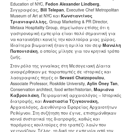
Education of NYC,
Fedon
Alexander
Lindberg
,
Συγγραφέας,
Bill
Telepan
, Executive Chef Metropolitan
Museum of Art at NYC και
Κωνσταντίνος
Τριανταφύλλης
, Group Marketing & PR Director,
Metaxa Hospitality Group, σημείωσαν επίσης ότι η
γαστρονομική εμπειρία είναι πολύ σημαντική για
να κατανοήσει κανείς την κουλτούρα μιας χώρας.
Ιδιαίτερα βιωματική ήταν η ομιλία του σεφ
Μανώλη
Παπουτσάκη
, ο οποίος μίλησε για τον κρητικό τρόπο
ζωής.
Στον ρόλο της γυναίκας στη Μεσογειακή Δίαιτα
αναφέρθηκαν με παραπομπές σε ιστορικές και
λαογραφικές πηγές οι
Sevasti Chatzopoulou
,
Associate Professor, Roskilde University,
Aylin
Ö
ney
Tan
,
Conservation architect, food writer/historian,
Μαριάνα
Καβρουλάκη
, Πειραματική αρχαιολόγος – Ιστορικός
διατροφής, και
Αναστασία Τζιγκουνάκη,
Αρχαιολόγος, Διευθύντρια Εφορείας Αρχαιοτήτων
Ρεθύμνου. Στη συζήτηση που έγινε, επισημάνθηκαν
κοινά συστατικά της διατροφής, καθώς και
παρόμοιες κουλτούρες στο τραπέζι λαών που
γειτνιάζουν. Τέλος, τη δική της εμπειρία από την