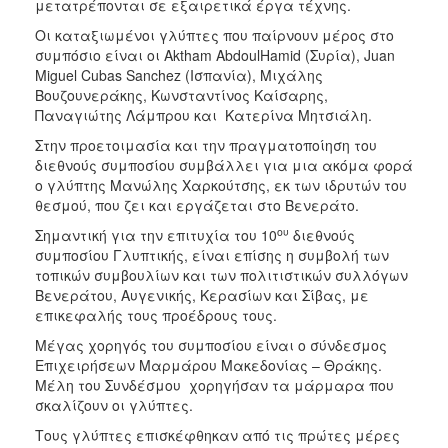
μετατρέπονται σε εξαιρετικά έργα τέχνης.
Οι καταξιωμένοι γλύπτες που παίρνουν μέρος στο
συμπόσιο είναι οι Aktham AbdoulHamid (Συρία), Juan
Miguel Cubas Sanchez (Ισπανία), Μιχάλης
Βουζουνεράκης, Κωνσταντίνος Καίσαρης,
Παναγιώτης Λάμπρου και Κατερίνα Μητσιάλη.
Στην προετοιμασία και την πραγματοποίηση του
διεθνούς συμποσίου συμβάλλει για μια ακόμα φορά
ο γλύπτης Μανώλης Χαρκούτσης, εκ των ιδρυτών του
θεσμού, που ζει και εργάζεται στο Βενεράτο.
ου
Σημαντική για την επιτυχία του 10
διεθνούς
συμποσίου Γλυπτικής, είναι επίσης η συμβολή των
τοπικών συμβουλίων και των πολιτιστικών συλλόγων
Βενεράτου, Αυγενικής, Κερασίων και Σίβας, με
επικεφαλής τους προέδρους τους.
Μέγας χορηγός του συμποσίου είναι ο σύνδεσμος
Επιχειρήσεων Μαρμάρου Μακεδονίας – Θράκης.
Μέλη του Συνδέσμου χορηγήσαν τα μάρμαρα που
σκαλίζουν οι γλύπτες.
Τους γλύπτες επισκέφθηκαν από τις πρώτες μέρες