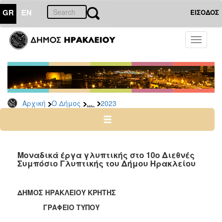
GR
EN
ΕΙΣΟΔΟΣ
Ο
Toggle
ΔΗΜΟΣ
navigati
Δελτία
Τύπου
Αρχείο
...
Αρχική
Ο Δήμος
2023
2026
2025
2024
2023
Μοναδικά έργα γλυπτικής στο 10ο Διεθνές
Συμπόσιο Γλυπτικής του Δήμου Ηρακλείου
2022
2021
ΔΗΜΟΣ ΗΡΑΚΛΕΙΟΥ ΚΡΗΤΗΣ
2020
ΓΡΑΦΕΙΟ ΤΥΠΟΥ
2019