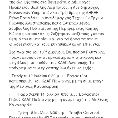
της άφιξής τους στο Βενεράτο, ο Δήμαρχος
Ηρακλείου Βασίλης Λαμπρινός, η Αντιδήμαρχος
Κοινωνικών Υπηρεσιών και Πρόεδρος της ΔΗΚΕΗ
Ρένα Παπαδάκη, ο Αντιδήμαρχος Τεχνικών Έργων
Γιάννης Αναστασάκης και ο Εντεταλμένος
Σύμβουλος Πολιτισμού της Περιφέρειας Κρήτης
Κώστας Φασουλάκης. Συζήτησαν μαζί τους για τον
θεσμό του συμποσίου και για τα έργα τα οποία
φιλοτεχνούν και τους ευχήθηκαν καλή επιτυχία.
ου
Στο πλαίσιο του 10
Διεθνούς Συμποσίου Γλυπτικής
πραγματοποιούνται εργαστήρια για μικρούς και
μεγάλους, με ευθύνη του ΚΔΑΠ Αυγενικής. Το
πρόγραμμα των εργαστηρίων έχει ως εξής :
- Τετάρτη 12 Ιουλίου 6:30 μ.μ. Εργαστήρι
κατασκευών του ΚΔΑΠ Παλιανής με τη συμμετοχή
της Μελίνας Κανακαράκη
- Παρασκευή 14 Ιουλίου 6:30 μ.μ. Εργαστήρι
Πηλού ΚΔΑΠ Παλιανής με τη συμμετοχή της Μελίνας
Κανακαράκη
- Τρίτη 18 Ιουλίου 6:30 μ.μ. Περιβαλλοντικά
Πειράματα του ΚΔΑΠ Παλιανής με την υποστήριξη