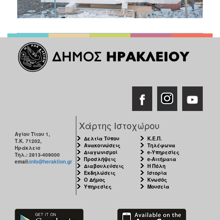
Χάρτης Ιστοχώρου
Αγίου Τίτου 1,
Δελτία Τύπου
Κ.Ε.Π.
Τ.Κ. 71202,
Ανακοινώσεις
Τηλέφωνα
Ηράκλειο
Διαγωνισμοί
e-Υπηρεσίες
Τηλ.: 2813-409000
Προσλήψεις
e-Αιτήματα
email:
info@heraklion.gr
Διαβουλεύσεις
Η Πόλη
Εκδηλώσεις
Ιστορία
Ο Δήμος
Κνωσός
Υπηρεσίες
Μουσεία