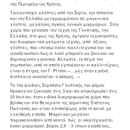
ΑΝΘΕΚΤΙΚΗ
της Περιφέρειας Κρήτης.
ΠΟΛΗ
Ταλαντούχοι γλύπτες από την Συρία, την Ισπανία
και την Ελλάδα μεταμορφώνουν σε μαγευτικά
γλυπτά, μεγάλους όγκους λευκών μαρμάρων. Στην
χώρα που γέννησε την τέχνη της Γλυπτικής, την
Ελλάδα, στο φως της Κρήτης, σμίγουν τεχνοτροπίες
και διαφορετικά ρεύματα τέχνης, από άξιους
γλύπτες, που «συνομιλούν» καλλιτεχνικά και να
αναδεικνύουν πως οι λαοί μπορούν να ζουν και να
δημιουργούν ειρηνικά. Άλλωστε, το θέμα του
συμποσίου, από το οποίο εμπνέονται οι καλλιτέχνες,
είναι ο στίχος του Γ. Ρίτσου «….μες στην ειρήνη
διάπλατα ανασαίνει ο κόσμος…»
Το 10ο Διεθνές Συμπόσιο Γλυπτικής του Δήμου
Ηρακλείου ξεκίνησε στις 3 και θα ολοκληρωθεί στις
23 Ιουλίου, στον ειδικά διαμορφωμένο χώρο που
βρίσκεται στο Βενεράτο της Δημοτικής Ενότητας
Παλιανής και είναι επισκέψιμος από το κοινό, με
ελεύθερη είσοδο. Μικροί και μεγάλοι
παρακολουθούν από κοντά, πώς οι ακατέργαστοι
όγκοι μαρμάρου, βάρος 2,5 - 3 τόνων ο καθένας,