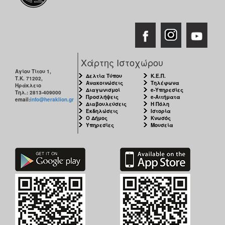
Χάρτης Ιστοχώρου
Αγίου Τίτου 1,
Δελτία Τύπου
Κ.Ε.Π.
Τ.Κ. 71202,
Ανακοινώσεις
Τηλέφωνα
Ηράκλειο
Διαγωνισμοί
e-Υπηρεσίες
Τηλ.: 2813-409000
Προσλήψεις
e-Αιτήματα
email:
info@heraklion.gr
Διαβουλεύσεις
Η Πόλη
Εκδηλώσεις
Ιστορία
Ο Δήμος
Κνωσός
Υπηρεσίες
Μουσεία