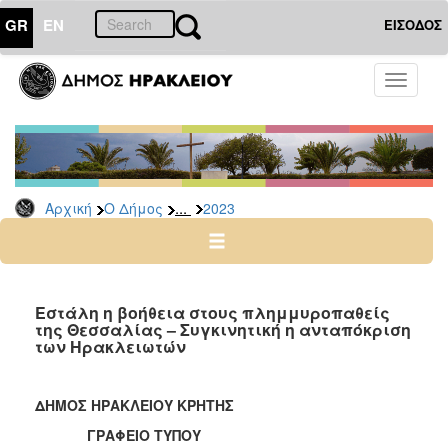
GR
EN
ΕΙΣΟΔΟΣ
Ο
Toggle
ΔΗΜΟΣ
navigati
Δελτία
Τύπου
Αρχείο
...
Αρχική
Ο Δήμος
2023
2026
2025
2024
2023
Εστάλη η βοήθεια στους πλημμυροπαθείς
της Θεσσαλίας – Συγκινητική η ανταπόκριση
2022
των Ηρακλειωτών
2021
2020
ΔΗΜΟΣ ΗΡΑΚΛΕΙΟΥ ΚΡΗΤΗΣ
2019
ΓΡΑΦΕΙΟ ΤΥΠΟΥ