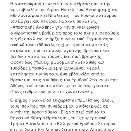
ΑΝΘΕΚΤΙΚΗ
Η ανταπόκριση των πολιτών του Ηρακλείου στην
ΠΟΛΗ
πρωτοβουλία του Δήμου Ηρακλείου/ Αντιδημαρχίας
Εθελοντισμού και Νεολαίας, του Ερυθρού Σταυρού,
του Εργατικού Κέντρου Ηρακλείου και της
«Αποστολής Αγάπης» για την συγκέντρωση
ανθρωπιστικής βοήθειας προς τους πλημμυροπαθείς
της Θεσσαλίας, υπήρξε συγκινητική. Περισσότεροι
από 40 τόνοι (56 παλέτες) με τρόφιμα μακράς
διάρκειας, είδη ατομικής υγιεινής, βρεφικά και
παιδικά γάλατα, τροφές και είδη βρεφικής
φροντίδας (πάνες, μωρομάντηλα) καθώς και
100άδες μπουκάλια εμφιαλωμένου νερού,
εστάλησαν την περασμένη εβδομάδα από το
Ηράκλειο, στις αποθήκες του Ερυθρού Σταυρού στην
Αθήνα, από όπου στην συνέχεια μεταφέρονται
στους ανθρώπους που τα έχουν ανάγκη.
Ο Δήμος Ηρακλείου ευχαριστεί πρωτίστως όλους
τους πολίτες που συνέδραμαν ανιδιοτελώς σε
αυτήν την προσπάθεια,. Ευχαριστεί ακόμα το
Εργατικό Κέντρο Ηρακλείου, το Περιφερειακό
Τμήμα Ηρακλείου του Ελληνικού Ερυθρού Σταυρού
και το Σώμα Εθελοντών Σαμαρειτών, Διασωστών