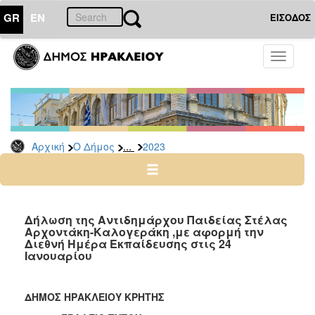
GR
EN
ΕΙΣΟΔΟΣ
Ο
Toggle
ΔΗΜΟΣ
navigati
Δελτία
Τύπου
Αρχείο
...
Αρχική
Ο Δήμος
2023
2026
2025
2024
2023
Δήλωση της Αντιδημάρχου Παιδείας Στέλας
Αρχοντάκη-Καλογεράκη ,με αφορμή την
2022
Διεθνή Ημέρα Εκπαίδευσης στις 24
2021
Ιανουαρίου
2020
2019
ΔΗΜΟΣ ΗΡΑΚΛΕΙΟΥ ΚΡΗΤΗΣ