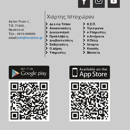
Χάρτης Ιστοχώρου
Αγίου Τίτου 1,
Δελτία Τύπου
Κ.Ε.Π.
Τ.Κ. 71202,
Ανακοινώσεις
Τηλέφωνα
Ηράκλειο
Διαγωνισμοί
e-Υπηρεσίες
Τηλ.: 2813-409000
Προσλήψεις
e-Αιτήματα
email:
info@heraklion.gr
Διαβουλεύσεις
Η Πόλη
Εκδηλώσεις
Ιστορία
Ο Δήμος
Κνωσός
Υπηρεσίες
Μουσεία