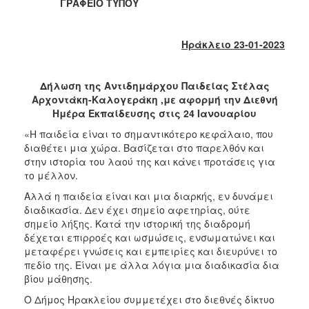
2018
ΓΡΑΦΕΙΟ ΤΥΠΟΥ
2017
2016
Ηράκλειο 23-01-2023
2015
2013
Δήλωση της Αντιδημάρχου Παιδείας Στέλας
Αρχοντάκη-Καλογεράκη ,με αφορμή την Διεθνή
2012
Ημέρα Εκπαίδευσης στις 24 Ιανουαρίου
2011
«Η παιδεία είναι το σημαντικότερο κεφάλαιο, που
2010
διαθέτει μια χώρα. Βασίζεται στο παρελθόν και
στην ιστορία του λαού της και κάνει προτάσεις για
2006
το μέλλον.
Αλλά η παιδεία είναι και μια διαρκής, εν δυνάμει
διαδικασία. Δεν έχει σημείο αφετηρίας, ούτε
σημείο λήξης. Κατά την ιστορική της διαδρομή
Ο
δέχεται επιρροές και ωσμώσεις, ενσωματώνει και
ΤΟΠΟΣ
μεταφέρει γνώσεις και εμπειρίες και διευρύνει το
ΜΑΣ
πεδίο της. Είναι με άλλα λόγια μια διαδικασία δια
βίου μάθησης.
ΠΟΛΙΤΙΣΜΟΣ
Ο Δήμος Ηρακλείου συμμετέχει στο διεθνές δίκτυο