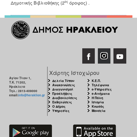
ος
Δημοτικής Βιβλιοθήκης (2
όροφος) .
ΑΝΘΕΚΤΙΚΗ
ΠΟΛΗ
Χάρτης Ιστοχώρου
Αγίου Τίτου 1,
Δελτία Τύπου
Κ.Ε.Π.
Τ.Κ. 71202,
Ανακοινώσεις
Τηλέφωνα
Ηράκλειο
Διαγωνισμοί
e-Υπηρεσίες
Τηλ.: 2813-409000
Προσλήψεις
e-Αιτήματα
email:
info@heraklion.gr
Διαβουλεύσεις
Η Πόλη
Εκδηλώσεις
Ιστορία
Ο Δήμος
Κνωσός
Υπηρεσίες
Μουσεία