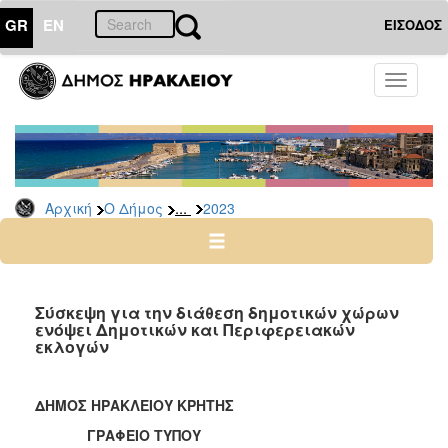
GR
EN
ΕΙΣΟΔΟΣ
Ο
Toggle
ΔΗΜΟΣ
navigati
Δελτία
Τύπου
Αρχείο
...
Αρχική
Ο Δήμος
2023
2026
2025
2024
2023
Σύσκεψη για την διάθεση δημοτικών χώρων
ενόψει Δημοτικών και Περιφερειακών
2022
εκλογών
2021
2020
ΔΗΜΟΣ ΗΡΑΚΛΕΙΟΥ ΚΡΗΤΗΣ
2019
ΓΡΑΦΕΙΟ ΤΥΠΟΥ