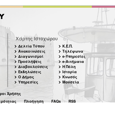
Χάρτης Ιστοχώρου
Δελτία Τύπου
Κ.Ε.Π.
Ανακοινώσεις
Τηλέφωνα
Διαγωνισμοί
e-Υπηρεσίες
Προσλήψεις
e-Αιτήματα
Διαβουλεύσεις
Η Πόλη
Εκδηλώσεις
Ιστορία
Ο Δήμος
Κνωσός
Υπηρεσίες
Μουσεία
ροι Χρήσης
ιμότητας
Πλοήγηση
FAQs
RSS