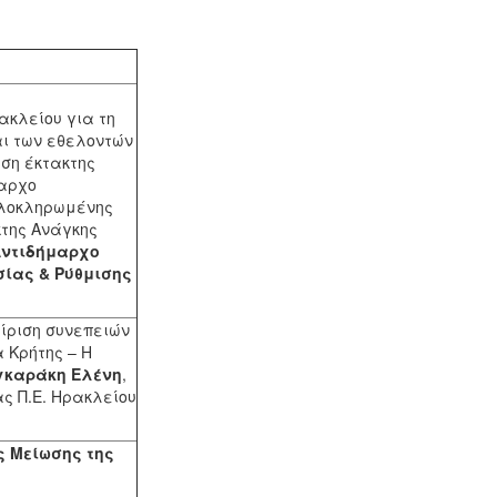
ακλείου για τη
ι των εθελοντών
ση έκτακτης
μαρχο
Ολοκληρωμένης
της Ανάγκης
ντιδήμαρχο
σίας & Ρύθμισης
ίριση συνεπειών
 Κρήτης – Η
γκαράκη Ελένη
,
ς Π.Ε. Ηρακλείου
ς Μείωσης της