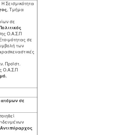
 Η Σεισμικότητα
γος
, Τμήμα
ρίων σε
Πολιτικός
ης Ο.Α.Σ.Π
 Ετοιμότητας σε
συμβολή των
παρασκευαστικές
Αν. Προϊστ.
 Ο.Α.Σ.Π
μό.
 ατόμων σε
ποιηθεί
γιδευμένων
Αντιπύραρχος