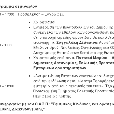
γραμμα σεμιναρίου
0 – 17:00
Προσέλευση – Εγγραφές
Χαιρετισμοί
Ενημέρωση των πρωτοβουλιών του Δήμου Ηρ
συνέργεια των εθελοντικών οργανώσεων κα
στην παροχή άμεσης φροντίδας σε κατάστα
ανάγκης -
κ. Συγγελάκη Δέσποινα
-Αντιδή
0 - 17.30
Εθελοντισμού, Νεολαίας, Οργάνωσης και 
Διαχείρισης Επιπτώσεων Κατάστασης Έκτακ
Χαιρετισμός από τον
κ. Παττακό Μαρίνο -
Α
Δημοτικής Αστυνομίας, Πολιτικής Προστα
Εμπορικών Δραστηριοτήτων
«Αντιμετώπιση Έκτακτων αναγκών και διαχε
από την εκδήλωση σεισμών στην Περιφέρεια
0 – 18:00
εμπειρία από τους σεισμούς του 2021».
Τζα
Προϊσταμένη Τμήματος Πολιτικής Προστασία
Περιφέρειας Κρήτης
υνεργασία με τον Ο.Α.Σ.Π.:
"Σεισμικός Κίνδυνος και Δράσει
σμικής Διακινδύνευσης"