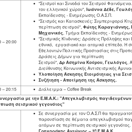
"Σεισμοί και Συνοδά του Σεισμού Φαινόμενα.
του ελληνικού χώρου",
Ιωάννα Δέδε, Γεωλό
Εκπαίδευσης - Ενημέρωσης Ο.Α.Σ.Π.
"Σεισμός και Κατασκευές: Συμπεριφορά Κτι
περίπτωση σεισμού",
Φώτης Καραγιάννης, 
Μηχανικός
, Τμήμα Εκπαίδευσης - Ενημέρωσ
"Σεισμικός Κίνδυνος: Δράσεις Πρόληψης και
0 – 20:00
εθνικό, εργασιακό και ατομικό επίπεδο. Η 
Εθελοντών Πολιτικής Προστασίας στις Προ
Δράσεις Δήμων για περίπτωση
Σεισμού",
Δρ Ασημίνα Κούρου, Γεωλόγος
, 
Διεύθυνσης Κοινωνικής Αντισεισμικής Άμυνας
Υλοποίηση Άσκησης Ετοιμότητας για Σεισ
Συζήτηση - Αποτίμηση της Άσκησης.
0 – 20:15
Διάλειμμα – Coffee Break
υνεργασία με την Ε.Μ.Α.Κ.:
"Απεγκλωβισμός παγιδευμένων
ίπτωση σεισμικού γεγονότος"
Σε συνεργασία με τον Ο.Α.Σ.Π θα πραγματο
παρουσίαση σε θέματα απεγκλωβισμού πα
ατόμων σε περίπτωση σεισμικού γεγονότος.
η
Γρηγοράκης Αντώνιος – 3
Ε.Μ.Α.Κ.