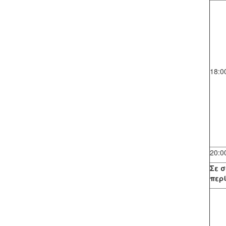
18:0
20:0
Σε σ
περ