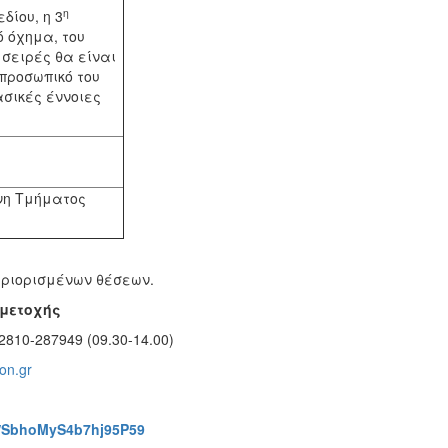
η
δίου, η 3
ό όχημα, του
 σειρές θα είναι
 προσωπικό του
σικές έννοιες
νη Τμήματος
εριορισμένων θέσεων.
μμετοχής
810-287949 (09.30-14.00)
on.gr
le/SbhoMyS4b7hj95P59