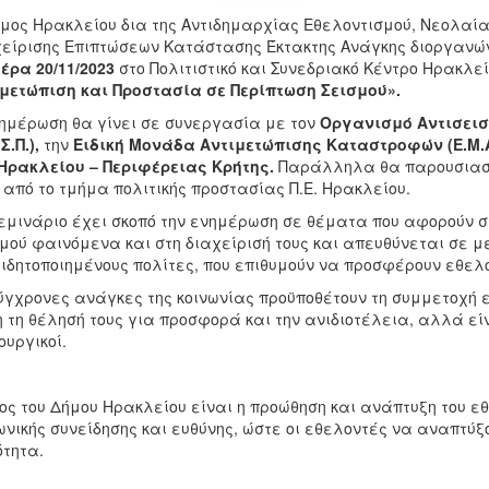
μος Ηρακλείου δια της Αντιδημαρχίας Εθελοντισμού, Νεολα
είρισης Επιπτώσεων Κατάστασης Έκτακτης Ανάγκης διοργανών
έρα 20/11/2023
στο Πολιτιστικό και Συνεδριακό Κέντρο Ηρακλε
μετώπιση και Προστασία σε Περίπτωση Σεισμού».
ημέρωση θα γίνει σε συνεργασία με τον
Οργανισμό Αντισεισ
Σ.Π.),
την
Ειδική Μονάδα Αντιμετώπισης Καταστροφών
(Ε.Μ
 Ηρακλείου – Περιφέρειας Κρήτης.
Παράλληλα θα παρουσιαστε
 από το τμήμα πολιτικής προστασίας Π.Ε. Ηρακλείου.
εμινάριο έχει σκοπό την ενημέρωση σε θέματα που αφορούν στο
μού φαινόμενα και στη διαχείρισή τους και απευθύνεται σε 
ιδητοποιημένους πολίτες, που επιθυμούν να προσφέρουν εθελον
ύγχρονες ανάγκες της κοινωνίας προϋποθέτουν τη συμμετοχή 
 τη θέλησή τους για προσφορά και την ανιδιοτέλεια, αλλά εί
ουργικοί.
ος του Δήμου Ηρακλείου είναι η προώθηση και ανάπτυξη του εθ
ωνικής συνείδησης και ευθύνης, ώστε οι εθελοντές να αναπτύξ
ότητα.