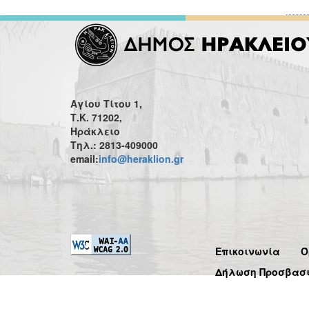
Αγίου Τίτου 1,
Τ.Κ. 71202,
Ηράκλειο
Τηλ.: 2813-409000
email:
info@heraklion.gr
Επικοινωνία
Ό
Δήλωση Προσβασ