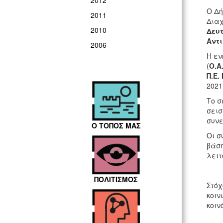
2012
O Δή
2011
Διαχ
2010
Δευτ
Αντι
2006
Η εν
(
Ο.Α.
Π.Ε.
2021
Το σ
σεισ
συνε
Ο ΤΟΠΟΣ ΜΑΣ
Οι σ
βάση
λειτ
ΠΟΛΙΤΙΣΜΟΣ
Στόχ
κοιν
κοιν