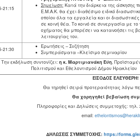
Σημείωση:
Κατά την διάρκεια της άσκησης πε
5-21:15
Ε.Μ.Α.Κ. θα έχει διαθέσιμο ειδικό διασωστικ
οποίου όλα τα εργαλεία και οι διασωστικές
σε κοινή θέα. Το κοινό σε συνεργασία με το
οχήματος θα μπορέσει να κατανοήσει τις βα
λειτουργίας του.
Ερωτήσεις – Συζήτηση
5-21:30
Συμπεράσματα –Κλείσιμο σεμιναρίου
Την εκδήλωση συντονίζει:
η κ. Μαρτιμιανάκη Εύη
, Προϊσταμέ
Πολιτισμού και Εθελοντισμού Δήμου Ηρακλείου
ΕΙΣΟΔΟΣ ΕΛΕΥΘΕΡΗ!
Θα τηρηθεί σειρά προτεραιότητας λόγω π
Θα χορηγηθεί βεβαίωση συ
Πληροφορίες και Δηλώσεις συμμετοχής: τηλ. 2
email:
ethelontismos@herakli
ΔΗΛΩΣΕΙΣ ΣΥΜΜΕΤΟΧΗΣ:
https://forms.g