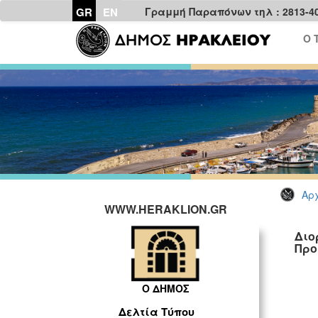
GR
EN
Γραμμή Παραπόνων τηλ : 2813-4
Ο 
Αρχ
WWW.HERAKLION.GR
Διο
Προ
Ο ΔΗΜΟΣ
Δελτία Τύπου