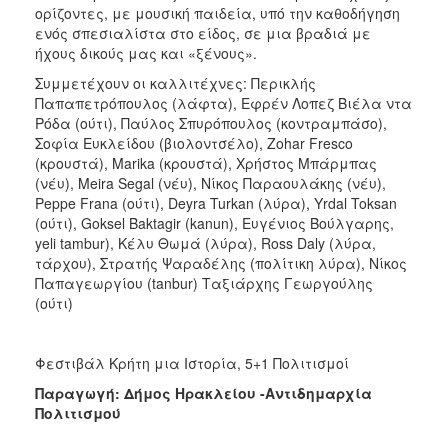
ορίζοντες, με μουσική παιδεία, υπό την καθοδήγηση
ενός σπεσιαλίστα στο είδος, σε μια βραδιά με
ήχους δικούς μας και «ξένους».
Συμμετέχουν οι καλλιτέχνες: Περικλής
Παπαπετρόπουλος (λάφτα), Εφρέν Λοπεζ Βιέλα ντα
Ρόδα (ούτι), Παύλος Σπυρόπουλος (κοντραμπάσο),
Σοφία Ευκλείδου (βιολοντσέλο), Zohar Fresco
(κρουστά), Marika (κρουστά), Χρήστος Μπάρμπας
(νέυ), Meira Segal (νέυ), Νίκος Παραουλάκης (νέυ),
Peppe Frana (ούτι), Deyra Turkan (λύρα), Yrdal Toksan
(ούτι), Goksel Baktagir (kanun), Ευγένιος Βούλγαρης,
yeli tambur), Κέλυ Θωμά (λύρα), Ross Daly (λύρα,
τάρχου), Στρατής Ψαραδέλης (πολίτικη λύρα), Νίκος
Παπαγεωργίου (tanbur) Ταξιάρχης Γεωργούλης
(ούτι)
Φεστιβάλ Κρήτη μια Ιστορία, 5+1 Πολιτισμοί
Παραγωγή: Δήμος Ηρακλείου -Αντιδημαρχία
Πολιτισμού