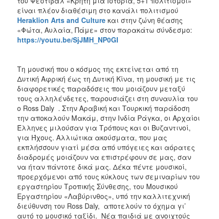
του Φεστιβάλ «Κρήτη μια Ιστορία, 5+1 πολιτισμοί»
ΑΝΘΕΚΤΙΚΗ
είναι πλέον διαθέσιμη στο κανάλι πολιτισμού
ΠΟΛΗ
Heraklion Arts and Culture
και στην ζώνη θέασης
«Φώτα, Αυλαία, Πάμε» στον παρακάτω σύνδεσμο:
https://youtu.be/SjJMH_NP0GI
Τη μουσική που ο κόσμος της εκτείνεται από τη
Δυτική Αφρική έως τη Δυτική Κίνα, τη μουσική με τις
διαφορετικές παραδόσεις που μοιάζουν μεταξύ
τους αλληλένδετες, παρουσιάζει στη συναυλία του
ο Ross Daly . Στην Αραβική και Τουρκική παράδοση
την αποκαλούν Μακάμ, στην Ινδία Ράγκα, οι Αρχαίοι
Έλληνες μιλούσαν για Τρόπους και οι Βυζαντινοί,
για Ήχους. Αλλιώτικα ακούσματα, που μας
εκπλήσσουν γιατί μέσα από υπόγειες και αόρατες
διαδρομές μοιάζουν να επιστρέφουν σε μας, σαν
να ήταν πάντοτε δικά μας. Δέκα πέντε μουσικοί,
προερχόμενοι από τους κύκλους των σεμιναρίων του
εργαστηρίου Τροπικής Σύνθεσης, του Μουσικού
Εργαστηρίου «Λαβύρινθος», υπό την καλλιτεχνική
διεύθυνση του Ross Daly, αποτελούν το όχημα γι’
αυτό το μουσικό ταξίδι. Νέα παιδιά με ανοιχτούς