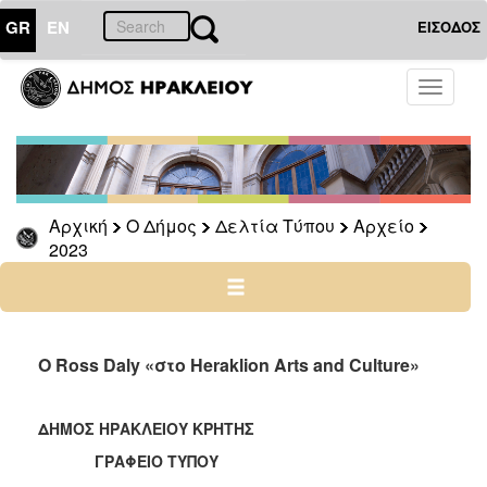
GR
EN
ΕΙΣΟΔΟΣ
Ο
Toggle
ΔΗΜΟΣ
navigati
Δελτία
Τύπου
Αρχείο
Αρχική
Ο Δήμος
Δελτία Τύπου
Αρχείο
2026
2023
2025
2024
2023
2022
Ο Ross Daly «στο Heraklion Arts and Culture»
2021
2020
ΔΗΜΟΣ ΗΡΑΚΛΕΙΟΥ ΚΡΗΤΗΣ
2019
ΓΡΑΦΕΙΟ ΤΥΠΟΥ