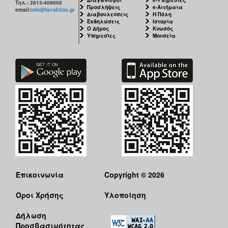
Τηλ.: 2813-409000
Προσλήψεις
e-Αιτήματα
email:
info@heraklion.gr
Διαβουλεύσεις
Η Πόλη
Εκδηλώσεις
Ιστορία
Ο Δήμος
Κνωσός
Υπηρεσίες
Μουσεία
Επικοινωνία
Copyright © 2026
Όροι Χρήσης
Υλοποίηση
Δήλωση
Προσβασιμότητας