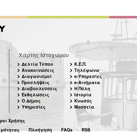
Χάρτης Ιστοχώρου
Δελτία Τύπου
Κ.Ε.Π.
Ανακοινώσεις
Τηλέφωνα
Διαγωνισμοί
e-Υπηρεσίες
Προσλήψεις
e-Αιτήματα
Διαβουλεύσεις
Η Πόλη
Εκδηλώσεις
Ιστορία
Ο Δήμος
Κνωσός
Υπηρεσίες
Μουσεία
ροι Χρήσης
ιμότητας
Πλοήγηση
FAQs
RSS