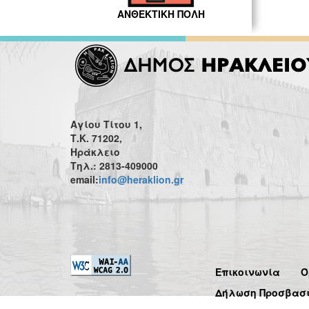
ΑΝΘΕΚΤΙΚΗ ΠΟΛΗ
Αγίου Τίτου 1,
Τ.Κ. 71202,
Ηράκλειο
Τηλ.: 2813-409000
email:
info@heraklion.gr
Επικοινωνία
Ό
Δήλωση Προσβασ