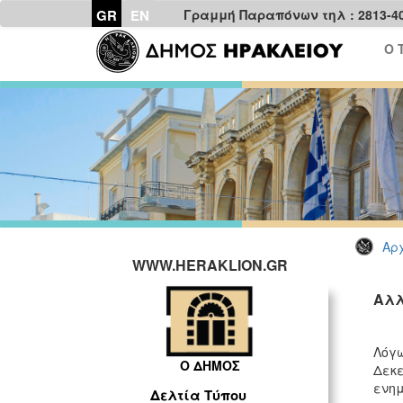
GR
EN
Γραμμή Παραπόνων τηλ : 2813-4
Ο 
Αρχ
WWW.HERAKLION.GR
Αλλ
Λόγω
Ο ΔΗΜΟΣ
Δεκε
ενημ
Δελτία Τύπου