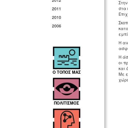
2012
Στην
στα 
2011
Επιχ
2010
Σκοπ
2006
κατα
εμπ
Η αν
ασφά
Η άσ
οι π
και 
Ο ΤΟΠΟΣ ΜΑΣ
Με ε
χώρ
ΠΟΛΙΤΙΣΜΟΣ