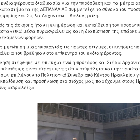
 ενδιαφέρουσα διαδικασία για την πυρόσβεση και τα μέτρα α
καταστήματα της ΔΕΠΑΝΑΛ ΑΕ συμμετείχε το σύνολο του προσω
είρησης κα. Στέλα Αρχοντάκη - Καλογεράκη.
ός της άσκησης ήταν η ενημέρωση και εκπαίδευση του προσωπικ
σταλτικά μέσα πυρασφάλειας και η διαπίστωση της επάρκει
λεκόμενων φορέων.
τιμετώπιση μίας πυρκαγιάς τις πρώτες στιγμές, οι κινήσεις που
λεια του βρέθηκαν στο επίκεντρο του ενδιαφέροντος.
κηση στέφθηκε με επιτυχία ενώ η πρόεδρος κα. Στέλα Αρχοντ
ροσπάθειες είναι στραμμένες στην ασφάλεια και την προστ
όσων επιλέγουν το Πολιτιστικό Συνεδριακό Κέντρο Ηρακλείου 
κπαίδευση και προσήλωση στο στόχος μας παρέχουμε στους Ηρ
ους ασφαλείς.»