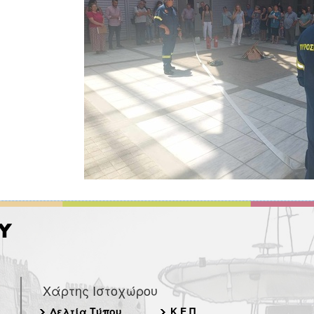
Χάρτης Ιστοχώρου
Δελτία Τύπου
Κ.Ε.Π.