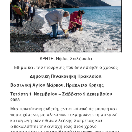
2018
2017
2016
2015
2013
2012
2011
ΚΡΗΤΗ: Νήσος λαλέουσα
2010
Έθιμα και τελετουργίες που δεν έσβησε ο χρόνος
2006
Δημοτική Πινακοθήκη Ηρακλείου,
Βασιλική Αγίου Μάρκου, Ηράκλειο Κρήτης
Τετάρτη 1 Νοεμβρίου – Σάββατο 9 Δεκεμβρίου
2023
Ο
ΤΟΠΟΣ
Μια πρωτότυπη έκθεση, εντυπωσιακή σε μορφή και
ΜΑΣ
περιεχόμενο, με υλικό που τεκμηριώνει τη μακρινή
καταγωγή των εθίμων λαϊκής λατρείας και
ΠΟΛΙΤΙΣΜΟΣ
αποκαλύπτει την αντοχή τους στον χρόνο
εγκαινιάζεται την 1η Νοεμβρίου 2023, στις 7:30 το