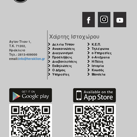
Χάρτης Ιστοχώρου
Αγίου Τίτου 1,
Δελτία Τύπου
Κ.Ε.Π.
Τ.Κ. 71202,
Ανακοινώσεις
Τηλέφωνα
Ηράκλειο
Διαγωνισμοί
e-Υπηρεσίες
Τηλ.: 2813-409000
Προσλήψεις
e-Αιτήματα
email:
info@heraklion.gr
Διαβουλεύσεις
Η Πόλη
Εκδηλώσεις
Ιστορία
Ο Δήμος
Κνωσός
Υπηρεσίες
Μουσεία