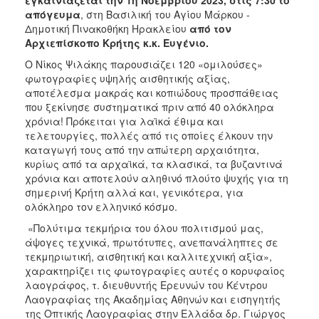
ΑΝΘΕΚΤΙΚΗ
απόγευμα
, στη Βασιλική του Αγίου Μάρκου -
ΠΟΛΗ
Δημοτική Πινακοθήκη Ηρακλείου
από τον
Αρχιεπίσκοπο Κρήτης κ.κ. Ευγένιο.
Ο Νίκος Ψιλάκης παρουσιάζει 120 «ομιλούσες»
φωτογραφίες υψηλής αισθητικής αξίας,
αποτέλεσμα μακράς και κοπιώδους προσπάθειας
που ξεκίνησε συστηματικά πριν από 40 ολόκληρα
χρόνια! Πρόκειται για λαϊκά έθιμα και
τελετουργίες, πολλές από τις οποίες έλκουν την
καταγωγή τους από την απώτερη αρχαιότητα,
κυρίως από τα αρχαϊκά, τα κλασικά, τα βυζαντινά
χρόνια και αποτελούν αληθινό πλούτο ψυχής για τη
σημερινή Κρήτη αλλά και, γενικότερα, για
ολόκληρο τον ελληνικό κόσμο.
«Πολύτιμα τεκμήρια του όλου πολιτισμού μας,
άψογες τεχνικά, πρωτότυπες, ανεπανάληπτες σε
τεκμηριωτική, αισθητική και καλλιτεχνική αξία»,
χαρακτηρίζει τις φωτογραφίες αυτές ο κορυφαίος
λαογράφος, τ. διευθυντής Ερευνών του Κέντρου
Λαογραφίας της Ακαδημίας Αθηνών και εισηγητής
της Οπτικής Λαογραφίας στην Ελλάδα δρ. Γιώργος