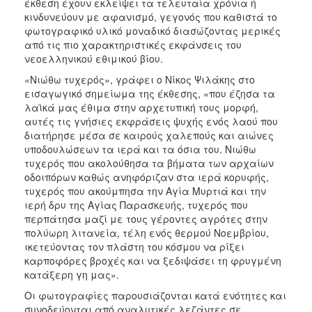
έκθεση έχουν εκλείψει τα τελευταία χρόνια ή
κινδυνεύουν με αφανισμό, γεγονός που καθιστά το
φωτογραφικό υλικό μοναδικό διασώζοντας μερικές
από τις πιο χαρακτηριστικές εκφάνσεις του
νεοελληνικού εθιμικού βίου.
«Νιώθω τυχερός», γράφει ο Νίκος Ψιλάκης στο
εισαγωγικό σημείωμα της έκθεσης, «που έζησα τα
λαϊκά μας έθιμα στην αρχετυπική τους μορφή,
αυτές τις γνήσιες εκφράσεις ψυχής ενός λαού που
διατήρησε μέσα σε καιρούς χαλεπούς και αιώνες
υποδουλώσεων τα ιερά και τα όσια του. Νιώθω
τυχερός που ακολούθησα τα βήματα των αρχαίων
οδοιπόρων καθώς ανηφόριζαν στα ιερά κορυφής,
τυχερός που ακούμπησα την Αγία Μυρτιά και την
ιερή δρυ της Αγίας Παρασκευής, τυχερός που
περπάτησα μαζί με τους γέροντες αγρότες στην
πολύωρη λιτανεία, τέλη ενός θερμού Νοεμβρίου,
ικετεύοντας τον πλάστη του κόσμου να ρίξει
καρποφόρες βροχές και να ξεδιψάσει τη φρυγμένη
κατάξερη γη μας».
Οι φωτογραφίες παρουσιάζονται κατά ενότητες και
συνοδεύονται από αναλυτικές λεζάντες σε