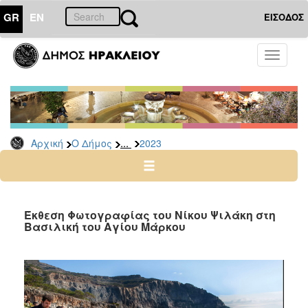
GR
EN
ΕΙΣΟΔΟΣ
Ο
Toggle
ΔΗΜΟΣ
navigati
Δελτία
Τύπου
Αρχείο
...
Αρχική
Ο Δήμος
2023
2026
2025
2024
2023
Έκθεση Φωτογραφίας του Νίκου Ψιλάκη στη
Βασιλική του Αγίου Μάρκου
2022
2021
2020
2019