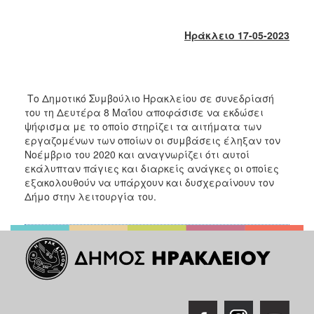
2018
2017
Ηράκλειο
17
-05-2023
2016
2015
2013
Το Δημοτικό Συμβούλιο Ηρακλείου σε συνεδρίασή
2012
του τη Δευτέρα 8 Μαΐου αποφάσισε να εκδώσει
ψήφισμα με το οποίο στηρίζει τα αιτήματα των
2011
εργαζομένων των οποίων οι συμβάσεις έληξαν τον
2010
Νοέμβριο του 2020 και αναγνωρίζει ότι αυτοί
εκάλυπταν πάγιες και διαρκείς ανάγκες οι οποίες
2006
εξακολουθούν να υπάρχουν και δυσχεραίνουν τον
Δήμο στην λειτουργία του.
Ο
ΤΟΠΟΣ
ΜΑΣ
ΠΟΛΙΤΙΣΜΟΣ