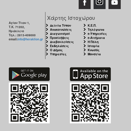
ΑΝΘΕΚΤΙΚΗ
ΠΟΛΗ
Χάρτης Ιστοχώρου
Αγίου Τίτου 1,
Δελτία Τύπου
Κ.Ε.Π.
Τ.Κ. 71202,
Ανακοινώσεις
Τηλέφωνα
Ηράκλειο
Διαγωνισμοί
e-Υπηρεσίες
Τηλ.: 2813-409000
Προσλήψεις
e-Αιτήματα
email:
info@heraklion.gr
Διαβουλεύσεις
Η Πόλη
Εκδηλώσεις
Ιστορία
Ο Δήμος
Κνωσός
Υπηρεσίες
Μουσεία