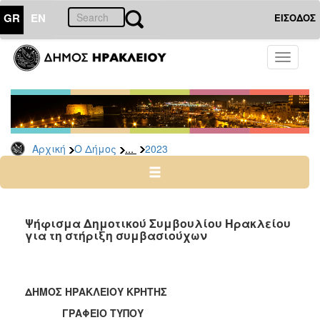
GR
EN
ΕΙΣΟΔΟΣ
Ο
Toggle
ΔΗΜΟΣ
navigati
Δελτία
Τύπου
Αρχείο
...
Αρχική
Ο Δήμος
2023
2026
2025
2024
2023
Ψήφισμα Δημοτικού Συμβουλίου Ηρακλείου
για τη στήριξη συμβασιούχων
2022
2021
2020
ΔΗΜΟΣ ΗΡΑΚΛΕΙΟΥ ΚΡΗΤΗΣ
2019
ΓΡΑΦΕΙΟ ΤΥΠΟΥ