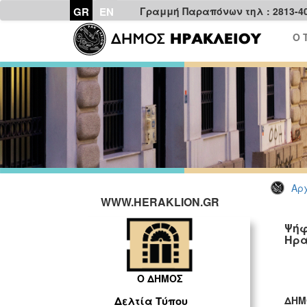
GR
EN
Γραμμή Παραπόνων τηλ : 2813-4
Ο 
Αρχ
WWW.HERAKLION.GR
Ψήφ
Ηρα
Ο ΔΗΜΟΣ
ΔΗΜ
Δελτία Τύπου