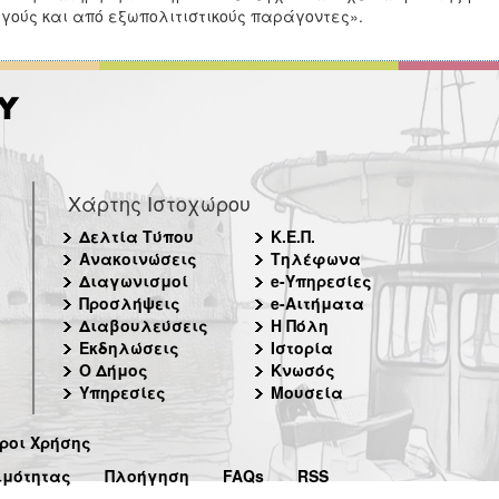
γούς και από εξωπολιτιστικούς παράγοντες».
Χάρτης Ιστοχώρου
Δελτία Τύπου
Κ.Ε.Π.
Ανακοινώσεις
Τηλέφωνα
Διαγωνισμοί
e-Υπηρεσίες
Προσλήψεις
e-Αιτήματα
Διαβουλεύσεις
Η Πόλη
Εκδηλώσεις
Ιστορία
Ο Δήμος
Κνωσός
Υπηρεσίες
Μουσεία
ροι Χρήσης
ιμότητας
Πλοήγηση
FAQs
RSS