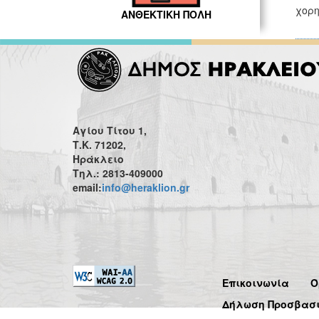
χορη
ΑΝΘΕΚΤΙΚΗ ΠΟΛΗ
Αγίου Τίτου 1,
Τ.Κ. 71202,
Ηράκλειο
Τηλ.: 2813-409000
email:
info@heraklion.gr
Επικοινωνία
Ό
Δήλωση Προσβασ