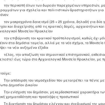
ν περικοπή όλων των δωρεάν παρεχομένων υπηρεσιών, μετα
ραμμάτων για σχολεία και πολιτιστικών δραστηριοτήτων για τ
μόνον
ν μακροχρόνιο δανεισμό (25 + 25 χρόνια, δηλαδή για δύο γε
χου και διαχείρισης από τις κρατικές δομές, αρχαιοτήτων κ
ιολογικού Μουσείου Ηρακλείου
ν επιβάρυνση του κρατικού προϋπολογισμού, καθώς όχι μόνο
έουν στα δημόσια ταμεία, αλλά με το νέο σχήμα, το Μουσείο 
ψει τα νέα αυξημένα έξοδα
λος, την απαξίωση του σημαντικού επιστημονικού, εκθεσιακο
ελεστεί έως τώρα στο Αρχαιολογικό Μουσείο Ηρακλείου, με π
τούμε:
ν απόσυρση του νομοσχεδίου που μετατρέπει τα πέντε με
ωπα Δημοσίου Δικαίου
ν ενίσχυση του δημόσιου, μη κερδοσκοπικού χαρακτήρα των
κή χρηματοδότηση και προσλήψεις προσωπικού
 διατήρηση του δημόσιου ελέγχου και σχεδιασμού της μουσ