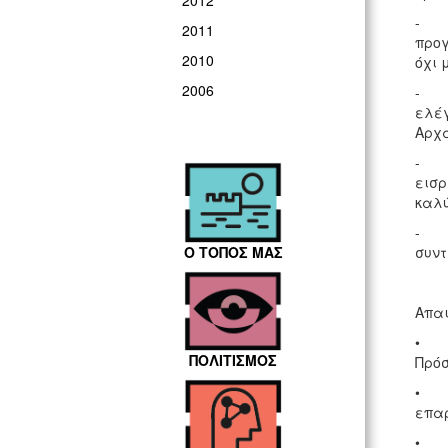
2012
- τη
2011
προγ
2010
όχι 
2006
- το
ελέγ
Αρχα
- τη
εισρ
καλύ
- τέ
Ο ΤΟΠΟΣ ΜΑΣ
συντ
Απαι
• Τη
ΠΟΛΙΤΙΣΜΟΣ
Πρόσ
• Τη
επαρ
• Τη