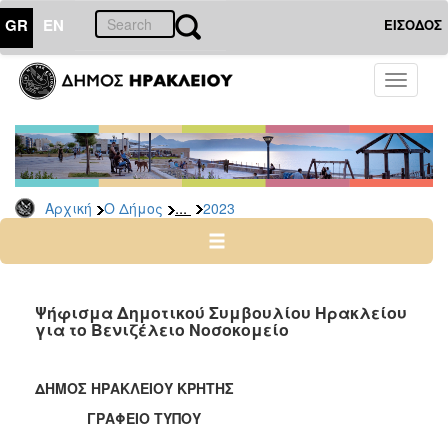
GR
EN
ΕΙΣΟΔΟΣ
Ο
Toggle
ΔΗΜΟΣ
navigati
Δελτία
Τύπου
Αρχείο
...
Αρχική
Ο Δήμος
2023
2026
2025
2024
2023
Ψήφισμα Δημοτικού Συμβουλίου Ηρακλείου
για το Βενιζέλειο Νοσοκομείο
2022
2021
ΔΗΜΟΣ ΗΡΑΚΛΕΙΟΥ ΚΡΗΤΗΣ
2020
ΓΡΑΦΕΙΟ ΤΥΠΟΥ
2019