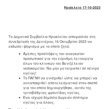
2018
Ηράκλειο 17-10-2023
2017
2016
2015
2013
Το Δημοτικό Συμβούλιο Ηρακλείου αποφάσισε στη
2012
συνεδρίαση της Δευτέρας 16 Οκτωβρίου 2023 να
2011
εκδώσει ψήφισμα με το οποίο ζητά:
2010
Άμεσες προσλήψεις του αναγκαίου
προσωπικού για την εύρυθμη λειτουργία
2006
όλων τον κλινικών του Βενιζέλειου
νοσοκομείου. Να μην μετατραπεί σε κέντρο
υγείας!
Το ΠΑΓΝΗ να ενισχυθεί ώστε να μπορεί να
ανταποκριθεί αποτελεσματικά στον σκοπό
Ο
ΤΟΠΟΣ
για τον οποίο δημιουργήθηκε, αυτόν της
ΜΑΣ
τριτοβάθμιας φροντίδας υγείας.
Ένα ισχυρό δημόσιο δωρεάν σύστημα
ΠΟΛΙΤΙΣΜΟΣ
υγείας για όλους.