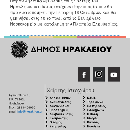
Παράλληλα καλεί όλους τους πολίτες του
ΑΝΘΕΚΤΙΚΗ
Ηρακλείου να συμμετάσχουν στην πορεία που θα
ΠΟΛΗ
πραγματοποιηθεί την Τετάρτη 18 Οκτωβρίου και θα
ξεκινήσει στις 10 το πρωί από το Βενιζέλειο
Νοσκοκομείο με κατάληξη την Πλατεία Ελευθερίας.
Χάρτης Ιστοχώρου
Αγίου Τίτου 1,
Δελτία Τύπου
Κ.Ε.Π.
Τ.Κ. 71202,
Ανακοινώσεις
Τηλέφωνα
Ηράκλειο
Διαγωνισμοί
e-Υπηρεσίες
Τηλ.: 2813-409000
Προσλήψεις
e-Αιτήματα
email:
info@heraklion.gr
Διαβουλεύσεις
Η Πόλη
Εκδηλώσεις
Ιστορία
Ο Δήμος
Κνωσός
Υπηρεσίες
Μουσεία