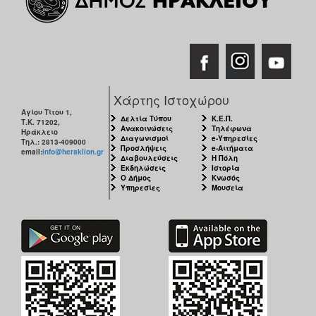
Χάρτης Ιστοχώρου
Αγίου Τίτου 1,
Δελτία Τύπου
Κ.Ε.Π.
Τ.Κ. 71202,
Ανακοινώσεις
Τηλέφωνα
Ηράκλειο
Διαγωνισμοί
e-Υπηρεσίες
Τηλ.: 2813-409000
Προσλήψεις
e-Αιτήματα
email:
info@heraklion.gr
Διαβουλεύσεις
Η Πόλη
Εκδηλώσεις
Ιστορία
Ο Δήμος
Κνωσός
Υπηρεσίες
Μουσεία