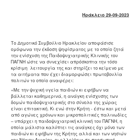
2018
2017
Ηράκλειο 29-09-2023
2016
2015
2013
Το Δημοτικό Συμβούλιο Ηρακλείου αποφάσισε
2012
ομόφωνα την έκδοση ψηφίσματος με το οποίο ζητά
την ενίσχυση της Παιδοψυχιατρικής Κλινικής του
2011
ΠΑΓΝΗ ώστε να συνεχίσει απρόσκοπτα την τόσο
2010
κρίσιμη λειτουργία της και στηρίζει το κείμενο με
τα αιτήματα που έχει διαμορφώσει πρωτοβουλία
2006
πολιτών το οποίο αναφέρει:
«Με την ψυχική υγεία παιδιών κι εφήβων να
βάλλεται καθημερινά, η ανάγκη ενίσχυσης των
δομών παιδοψυχιατρικής στο σύνολο της χώρας
Ο
είναι επιτακτική. Κι ενώ στην Κρήτη - έστω και μετά
ΤΟΠΟΣ
από αγώνες χρόνων και μικροπολιτικές παλινωδίες
ΜΑΣ
– υπάρχει η παιδοψυχιατρική κλινική του ΠΑΓΝΗ, η
οποία μάλιστα καλύπτει τις ανάγκες όχι μόνο των
ΠΟΛΙΤΙΣΜΟΣ
παιδιών κι εφήβων της Κρήτης αλλά και των νησιών
του Νότιου Αιγαίου, οι ελλείψεις σε προσωπικό