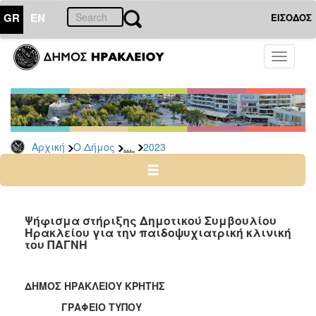
GR
EN
ΕΙΣΟΔΟΣ
Ο
Toggle
ΔΗΜΟΣ
navigati
Δελτία
Τύπου
Αρχείο
...
Αρχική
Ο Δήμος
2023
2026
2025
2024
2023
Ψήφισμα στήριξης Δημοτικού Συμβουλίου
Ηρακλείου για την παιδοψυχιατρική κλινική
2022
του ΠΑΓΝΗ
2021
2020
ΔΗΜΟΣ ΗΡΑΚΛΕΙΟΥ ΚΡΗΤΗΣ
2019
ΓΡΑΦΕΙΟ ΤΥΠΟΥ