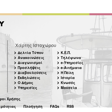
Χάρτης Ιστοχώρου
Δελτία Τύπου
Κ.Ε.Π.
Ανακοινώσεις
Τηλέφωνα
Διαγωνισμοί
e-Υπηρεσίες
Προσλήψεις
e-Αιτήματα
Διαβουλεύσεις
Η Πόλη
Εκδηλώσεις
Ιστορία
Ο Δήμος
Κνωσός
Υπηρεσίες
Μουσεία
ροι Χρήσης
ιμότητας
Πλοήγηση
FAQs
RSS