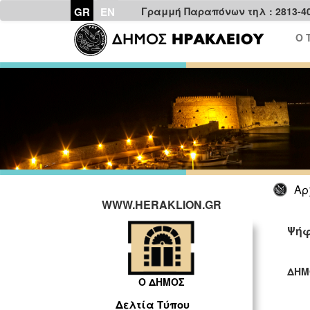
GR
EN
Γραμμή Παραπόνων τηλ : 2813-4
Ο 
Αρ
WWW.HERAKLION.GR
Ψήφ
ΔΗΜ
Ο ΔΗΜΟΣ
ΓΡ
Δελτία Τύπου