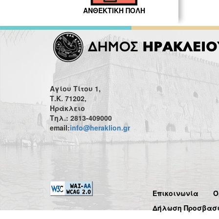
ΑΝΘΕΚΤΙΚΗ ΠΟΛΗ
Αγίου Τίτου 1,
Τ.Κ. 71202,
Ηράκλειο
Τηλ.: 2813-409000
email:
info@heraklion.gr
Επικοινωνία
Ό
Δήλωση Προσβασ