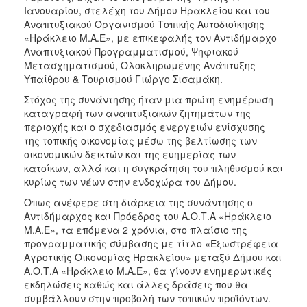
ΑΝΘΕΚΤΙΚΗ
Ιανουαρίου, στελέχη του Δήμου Ηρακλείου και του
ΠΟΛΗ
Αναπτυξιακού Οργανισμού Τοπικής Αυτοδιοίκησης
«Ηράκλειο Μ.Α.Ε», με επικεφαλής τον Αντιδήμαρχο
Αναπτυξιακού Προγραμματισμού, Ψηφιακού
Μετασχηματισμού, Ολοκληρωμένης Ανάπτυξης
Υπαίθρου & Τουρισμού Γιώργο Σισαμάκη.
Στόχος της συνάντησης ήταν μια πρώτη ενημέρωση-
καταγραφή των αναπτυξιακών ζητημάτων της
περιοχής και ο σχεδιασμός ενεργειών ενίσχυσης
της τοπικής οικονομίας μέσω της βελτίωσης των
οικονομικών δεικτών και της ευημερίας των
κατοίκων, αλλά και η συγκράτηση του πληθυσμού και
κυρίως των νέων στην ενδοχώρα του Δήμου.
Όπως ανέφερε στη διάρκεια της συνάντησης ο
Αντιδήμαρχος και Πρόεδρος του Α.Ο.Τ.Α «Ηράκλειο
Μ.Α.Ε», τα επόμενα 2 χρόνια, στο πλαίσιο της
προγραμματικής σύμβασης με τίτλο «Εξωστρέφεια
Αγροτικής Οικονομίας Ηρακλείου» μεταξύ Δήμου και
Α.Ο.Τ.Α «Ηράκλειο Μ.Α.Ε», θα γίνουν ενημερωτικές
εκδηλώσεις καθώς και άλλες δράσεις που θα
συμβάλλουν στην προβολή των τοπικών προϊόντων.