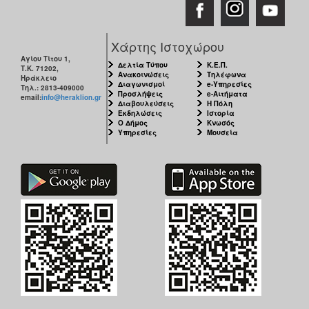
Χάρτης Ιστοχώρου
Αγίου Τίτου 1,
Δελτία Τύπου
Κ.Ε.Π.
Τ.Κ. 71202,
Ανακοινώσεις
Τηλέφωνα
Ηράκλειο
Διαγωνισμοί
e-Υπηρεσίες
Τηλ.: 2813-409000
Προσλήψεις
e-Αιτήματα
email:
info@heraklion.gr
Διαβουλεύσεις
Η Πόλη
Εκδηλώσεις
Ιστορία
Ο Δήμος
Κνωσός
Υπηρεσίες
Μουσεία