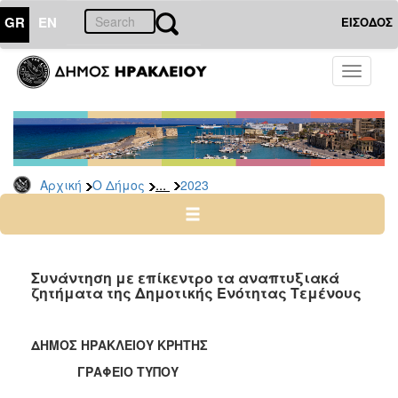
GR
EN
ΕΙΣΟΔΟΣ
Ο
Toggle
ΔΗΜΟΣ
navigati
Δελτία
Τύπου
Αρχείο
...
Αρχική
Ο Δήμος
2023
2026
2025
2024
2023
Συνάντηση με επίκεντρο τα αναπτυξιακά
ζητήματα της Δημοτικής Ενότητας Τεμένους
2022
2021
ΔΗΜΟΣ ΗΡΑΚΛΕΙΟΥ ΚΡΗΤΗΣ
2020
ΓΡΑΦΕΙΟ ΤΥΠΟΥ
2019