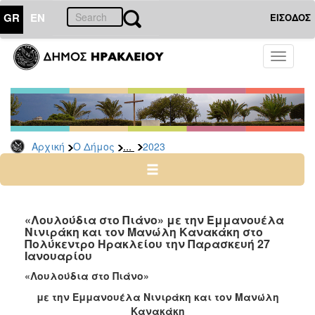
GR
EN
ΕΙΣΟΔΟΣ
Ο
Toggle
ΔΗΜΟΣ
navigati
Δελτία
Τύπου
Αρχείο
...
Αρχική
Ο Δήμος
2023
2026
2025
2024
2023
«Λουλούδια στο Πιάνο» με την Εμμανουέλα
Νινιράκη και τον Μανώλη Κανακάκη στο
2022
Πολύκεντρο Ηρακλείου την Παρασκευή 27
2021
Ιανουαρίου
2020
«Λουλούδια στο Πιάνο»
2019
με την Εμμανουέλα Νινιράκη και τον Μανώλη
Κανακάκη