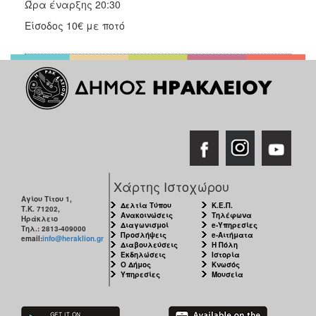
Ώρα έναρξης 20:30
ΑΝΘΕΚΤΙΚΗ
ΠΟΛΗ
Είσοδος 10€ με ποτό
Χάρτης Ιστοχώρου
Αγίου Τίτου 1,
Δελτία Τύπου
Κ.Ε.Π.
Τ.Κ. 71202,
Ανακοινώσεις
Τηλέφωνα
Ηράκλειο
Διαγωνισμοί
e-Υπηρεσίες
Τηλ.: 2813-409000
Προσλήψεις
e-Αιτήματα
email:
info@heraklion.gr
Διαβουλεύσεις
Η Πόλη
Εκδηλώσεις
Ιστορία
Ο Δήμος
Κνωσός
Υπηρεσίες
Μουσεία