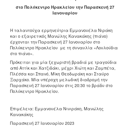
2018
στο Πολύκεντρο Ηρακλείου την
Παρασκευή 27
2017
Ιανουαρίου
2016
2015
Η ταλαντούχα ερμηνεύτρια Εμμανουέλα Νιράκη
2013
και ο εξαιρετικός Μανώλης Κανακάκης (πιάνο)
έρχονται την Παρασκευή 27 Ιανουαρίου στο
2012
Πολύκεντρο Ηρακλείου με τη συναυλία «Λουλούδια
2011
στο πιάνο».
2010
Πρόκειται για μία ξεχωριστή βραδιά με τραγούδια
από Αττίκ και Χατζιδάκι, μέχρι Χιώτη και Ζαμπέτα,
2006
Πλέσσα και Σπανό, Μίκη Θεοδωράκη και Σταύρο
Ξαρχάκο. Μία υπέροχη μελωδική διαδρομή την
Παρασκευή 27 Ιανουαρίου στις 20:30 το βράδυ στο
Πολύκεντρο Ηρακλείου.
Ο
ΤΟΠΟΣ
ΜΑΣ
Επιμέλεια: Εμμανουέλα Νινιράκη, Μανώλης
Κανακάκης
ΠΟΛΙΤΙΣΜΟΣ
Παρασκευή 27 Ιανουαρίου 2023