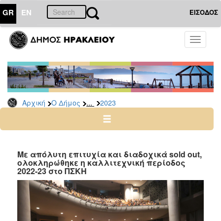
GR
EN
ΕΙΣΟΔΟΣ
Ο
Toggle
ΔΗΜΟΣ
navigati
Δελτία
Τύπου
Αρχείο
...
Αρχική
Ο Δήμος
2023
2026
2025
2024
2023
Με απόλυτη επιτυχία και διαδοχικά sold out,
ολοκληρώθηκε η καλλιτεχνική περίοδος
2022
2022-23 στο ΠΣΚΗ
2021
2020
2019