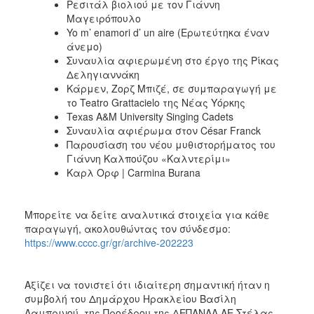
Ρεσιτάλ βιολιού με τον Γιάννη
Μαγειρόπουλο
Yo m’ enamori d’ un aire (Ερωτεύτηκα έναν
άνεμο)
Συναυλία αφιερωμένη στο έργο της Ρίκας
Δεληγιαννάκη
Κάρμεν, Ζορζ Μπιζέ, σε συμπαραγωγή με
το Teatro Grattacielo της Νέας Υόρκης
Texas A&M University Singing Cadets
Συναυλία αφιέρωμα στον César Franck
Παρουσίαση του νέου μυθιστορήματος του
Γιάννη Καλπούζου «Καλντερίμι»
Καρλ Ορφ | Carmina Burana
Μπορείτε να δείτε αναλυτικά στοιχεία για κάθε
παραγωγή, ακολουθώντας τον σύνδεσμο:
https://www.cccc.gr/gr/archive-202223
Αξίζει να τονιστεί ότι ιδιαίτερη σημαντική ήταν η
συμβολή του Δημάρχου Ηρακλείου Βασίλη
Λαμπρινού, της Προέδρου της ΔΕΠΑΝΑΛ ΑΕ Στέλας