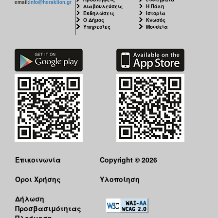
email:
info@heraklion.gr
Διαβουλεύσεις
Η Πόλη
Εκδηλώσεις
Ιστορία
Ο Δήμος
Κνωσός
Υπηρεσίες
Μουσεία
Επικοινωνία
Copyright © 2026
Όροι Χρήσης
Υλοποίηση
Δήλωση
Προσβασιμότητας