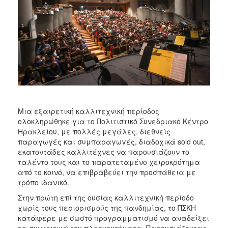
2018
2017
2016
2015
2013
2012
2011
2010
Μια εξαιρετική καλλιτεχνική περίοδος
ολοκληρώθηκε για το Πολιτιστικό Συνεδριακό Κέντρο
2006
Ηρακλείου, με πολλές μεγάλες, διεθνείς
παραγωγές και συμπαραγωγές, διαδοχικά sold out,
εκατοντάδες καλλιτέχνες να παρουσιάζουν το
ταλέντο τους και το παρατεταμένο χειροκρότημα
από το κοινό, να επιβραβεύει την προσπάθεια με
Ο
ΤΟΠΟΣ
τρόπο ιδανικό.
ΜΑΣ
Στην πρώτη επί της ουσίας καλλιτεχνική περίοδο
χωρίς τους περιορισμούς της πανδημίας, το ΠΣΚΗ
ΠΟΛΙΤΙΣΜΟΣ
κατάφερε με σωστό προγραμματισμό να αναδείξει