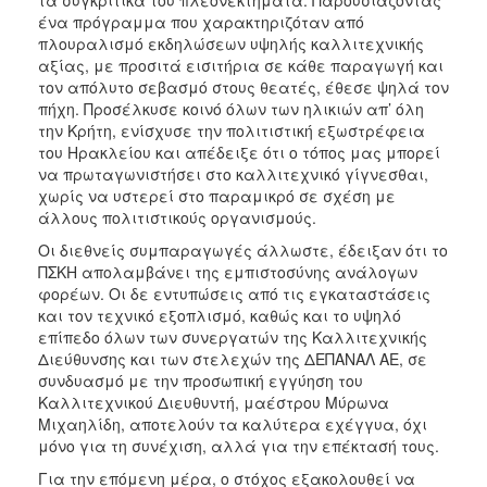
τα συγκριτικά του πλεονεκτήματα. Παρουσιάζοντας
ΑΝΘΕΚΤΙΚΗ
ένα πρόγραμμα που χαρακτηριζόταν από
ΠΟΛΗ
πλουραλισμό εκδηλώσεων υψηλής καλλιτεχνικής
αξίας, με προσιτά εισιτήρια σε κάθε παραγωγή και
τον απόλυτο σεβασμό στους θεατές, έθεσε ψηλά τον
πήχη. Προσέλκυσε κοινό όλων των ηλικιών απ’ όλη
την Κρήτη, ενίσχυσε την πολιτιστική εξωστρέφεια
του Ηρακλείου και απέδειξε ότι ο τόπος μας μπορεί
να πρωταγωνιστήσει στο καλλιτεχνικό γίγνεσθαι,
χωρίς να υστερεί στο παραμικρό σε σχέση με
άλλους πολιτιστικούς οργανισμούς.
Οι διεθνείς συμπαραγωγές άλλωστε, έδειξαν ότι το
ΠΣΚΗ απολαμβάνει της εμπιστοσύνης ανάλογων
φορέων. Οι δε εντυπώσεις από τις εγκαταστάσεις
και τον τεχνικό εξοπλισμό, καθώς και το υψηλό
επίπεδο όλων των συνεργατών της Καλλιτεχνικής
Διεύθυνσης και των στελεχών της ΔΕΠΑΝΑΛ ΑΕ, σε
συνδυασμό με την προσωπική εγγύηση του
Καλλιτεχνικού Διευθυντή, μαέστρου Μύρωνα
Μιχαηλίδη, αποτελούν τα καλύτερα εχέγγυα, όχι
μόνο για τη συνέχιση, αλλά για την επέκτασή τους.
Για την επόμενη μέρα, ο στόχος εξακολουθεί να