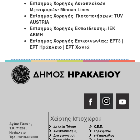
Επίσημος Χορηγός Ακτοπλοϊκών
Μεταφορών: Minoan Lines
Επίσημος Χορηγός Πιστοποιήσεων
: TUV
AUSTRIA
Επίσημος Χορηγός Εκπαίδευσης: ΙΕΚ
ΑΚΜΗ
Επίσημος Χορηγός Επικοινωνίας: ΕΡΤ3 |
ΕΡΤ Ηράκλειο | ΕΡΤ Χανιά
Χάρτης Ιστοχώρου
Αγίου Τίτου 1,
Δελτία Τύπου
Κ.Ε.Π.
Τ.Κ. 71202,
Ανακοινώσεις
Τηλέφωνα
Ηράκλειο
Διαγωνισμοί
e-Υπηρεσίες
Τηλ.: 2813-409000
Προσλήψεις
e-Αιτήματα