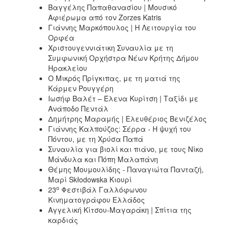
Βαγγέλης Παπαθανασίου | Μουσικό
Αφιέρωμα από τον Zorzes Katris
Γιάννης Μαρκόπουλος | Η Λειτουργία του
Ορφέα
Χριστουγεννιάτικη Συναυλία με τη
Συμφωνική Ορχήστρα Νέων Κρήτης Δήμου
Ηρακλείου
Ο Μικρός Πρίγκιπας, με τη ματιά της
Κάρμεν Ρουγγέρη
Ιωσήφ Βαλέτ – Έλενα Κυρίτση | Ταξίδι με
Ανάποδο Πεντάλ
Δημήτρης Μαραμής | Ελευθέριος Βενιζέλος
Γιάννης Καλπούζος: Σέρρα - H ψυχή του
Πόντου, με τη Χρύσα Παπά
Συναυλία για βιολί και πιάνο, με τους Νίκο
Μάνδυλα και Πόπη Μαλαπάνη
Θέμης Μουμουλίδης - Παναγιώτα Πανταζή,
Μαρί Skłodowska Κιουρί
ο
23
Φεστιβάλ Γαλλόφωνου
Κινηματογράφου Ελλάδος
Αγγελική Κίτσου-Μαγαράκη | Σπίτια της
καρδιάς