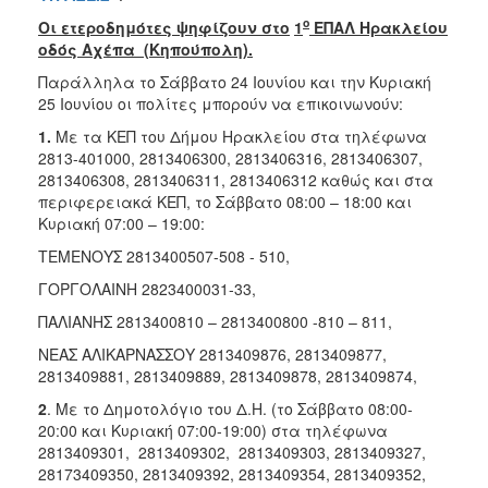
ΑΝΘΕΚΤΙΚΗ
ο
Οι ετεροδημότες ψηφίζουν στο
1
ΕΠΑΛ Ηρακλείου
ΠΟΛΗ
οδός Αχέπα (Κηπούπολη).
Παράλληλα το Σάββατο 24 Ιουνίου και την Κυριακή
25 Ιουνίου οι πολίτες μπορούν να επικοινωνούν:
1.
Με τα ΚΕΠ του Δήμου Ηρακλείου στα τηλέφωνα
2813-401000, 2813406300, 2813406316, 2813406307,
2813406308, 2813406311, 2813406312 καθώς και στα
περιφερειακά ΚΕΠ, το Σάββατο 08:00 – 18:00 και
Κυριακή 07:00 – 19:00:
ΤΕΜΕΝΟΥΣ 2813400507-508 - 510,
ΓΟΡΓΟΛΑΙΝΗ 2823400031-33,
ΠΑΛΙΑΝΗΣ 2813400810 – 2813400800 -810 – 811,
ΝΕΑΣ ΑΛΙΚΑΡΝΑΣΣΟΥ 2813409876, 2813409877,
2813409881, 2813409889, 2813409878, 2813409874,
2
. Με το Δημοτολόγιο του Δ.Η. (το Σάββατο 08:00-
20:00 και Κυριακή 07:00-19:00) στα τηλέφωνα
2813409301, 2813409302, 2813409303, 2813409327,
28173409350, 2813409392, 2813409354, 2813409352,