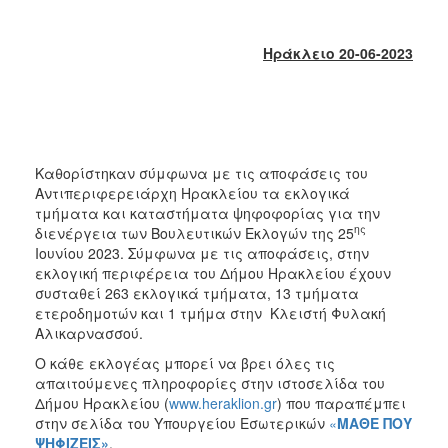
2018
2017
Ηράκλειο 20-06-2023
2016
2015
2013
2012
Καθορίστηκαν σύμφωνα με τις αποφάσεις του
2011
Αντιπεριφερειάρχη Ηρακλείου τα εκλογικά
2010
τμήματα και καταστήματα ψηφοφορίας για την
ης
διενέργεια των Βουλευτικών Εκλογών της 25
2006
Ιουνίου 2023. Σύμφωνα με τις αποφάσεις, στην
εκλογική περιφέρεια του Δήμου Ηρακλείου έχουν
συσταθεί 263 εκλογικά τμήματα, 13 τμήματα
ετεροδημοτών και 1 τμήμα στην Κλειστή Φυλακή
Αλικαρνασσού.
Ο
ΤΟΠΟΣ
Ο κάθε εκλογέας μπορεί να βρει όλες τις
ΜΑΣ
απαιτούμενες πληροφορίες στην ιστοσελίδα του
Δήμου Ηρακλείου (
www.heraklion.gr
) που παραπέμπει
ΠΟΛΙΤΙΣΜΟΣ
στην σελίδα του Υπουργείου Εσωτερικών
«
ΜΑΘΕ ΠΟΥ
ΨΗΦΙΖΕΙΣ»
.