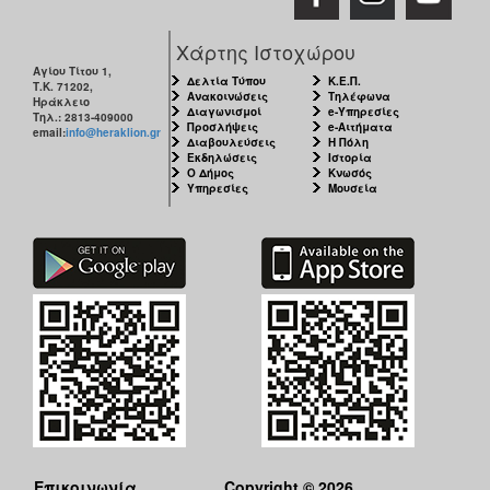
Χάρτης Ιστοχώρου
Αγίου Τίτου 1,
Δελτία Τύπου
Κ.Ε.Π.
Τ.Κ. 71202,
Ανακοινώσεις
Τηλέφωνα
Ηράκλειο
Διαγωνισμοί
e-Υπηρεσίες
Τηλ.: 2813-409000
Προσλήψεις
e-Αιτήματα
email:
info@heraklion.gr
Διαβουλεύσεις
Η Πόλη
Εκδηλώσεις
Ιστορία
Ο Δήμος
Κνωσός
Υπηρεσίες
Μουσεία
Επικοινωνία
Copyright © 2026