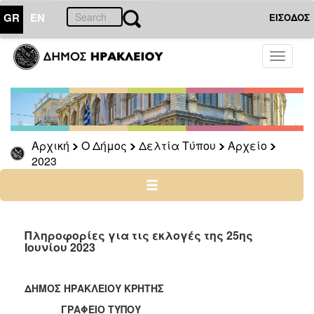
GR
EN
ΕΙΣΟΔΟΣ
Ο
Toggle
ΔΗΜΟΣ
navigati
Δελτία
Τύπου
Αρχείο
Αρχική
Ο Δήμος
Δελτία Τύπου
Αρχείο
2026
2023
2025
2024
2023
2022
Πληροφορίες για τις εκλογές της 25ης
Ιουνίου 2023
2021
2020
ΔΗΜΟΣ ΗΡΑΚΛΕΙΟΥ ΚΡΗΤΗΣ
2019
ΓΡΑΦΕΙΟ ΤΥΠΟΥ