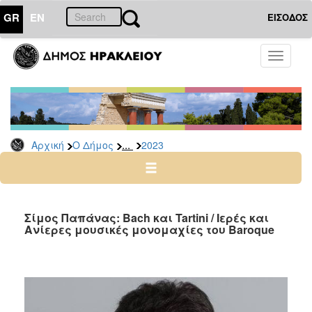
GR
EN
ΕΙΣΟΔΟΣ
Ο
Toggle
ΔΗΜΟΣ
navigati
Δελτία
Τύπου
Αρχείο
...
Αρχική
Ο Δήμος
2023
2026
2025
2024
2023
Σίμος Παπάνας: Bach και Tartini / Iερές και
Ανίερες μουσικές μονομαχίες του Baroque
2022
2021
2020
2019