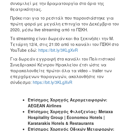
συνομιλεί με την δραματουργία στο όριο της
θεατρικότητας.
Πρόκειται για το ρεσιτάλ που παρουσιάστηκε για
πρώτη φορά με μεγάλη επιτυχία τον Δεκέμβριο του
2020, μέσω live streaming από το ΠΣΚΗ.
Το streaming είναι δωρεάν και θα ξεκινήσει την Μ.
Τετάρτη 12/4, στις 21:00 από το κανάλι του ΠΣΚΗ στο
YouTube εδώ:
https://bit.ly/3KLgXvR
Για δωρεάν εγγραφή στο κανάλι του Πολιτιστικού
Συνεδριακού Κέντρου Ηρακλείου έτσι ώστε να
παρακολουθείτε πρώτοι όλα τα video – trailer των
επερχόμενων παραγωγών, ακολουθήστε τον
σύνδεσμο:
https://bit.ly/3KLgXvR
Επίσημος Χορηγός Αερομεταφορών
:
AEGEAN Airlines
Επίσημος
Χορηγός
Φιλοξενίας
: Metaxa
Hospitality Group | Economou Hotels |
Karatarakis Hotels & Restaurants
Επίσημος Χορηγός Οδικών Μεταφορών: