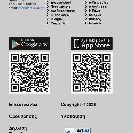
Διαγωνισμοί
e-Υπηρεσίες
Τηλ.: 2813-409000
Προσλήψεις
e-Αιτήματα
email:
info@heraklion.gr
Διαβουλεύσεις
Η Πόλη
Εκδηλώσεις
Ιστορία
Ο Δήμος
Κνωσός
Υπηρεσίες
Μουσεία
Επικοινωνία
Copyright © 2026
Όροι Χρήσης
Υλοποίηση
Δήλωση