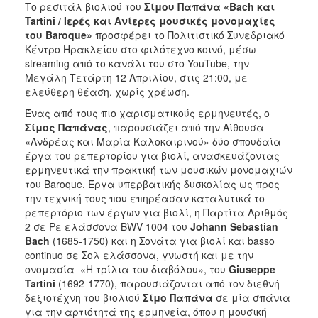
Το ρεσιτάλ βιολιού του
Σίμου Παπάνα «Bach και
ΑΝΘΕΚΤΙΚΗ
ΠΟΛΗ
Tartini / Iερές και Ανίερες μουσικές μονομαχίες
του Baroque»
προσφέρει το Πολιτιστικό Συνεδριακό
Κέντρο Ηρακλείου στο φιλότεχνο κοινό, μέσω
streaming από το κανάλι του στο YouTube, την
Μεγάλη Τετάρτη 12 Απριλίου, στις 21:00, με
ελεύθερη θέαση, χωρίς χρέωση.
Ένας από τους πιο χαρισματικούς ερμηνευτές, ο
Σίμος Παπάνας
, παρουσιάζει από την Αίθουσα
«Ανδρέας και Μαρία Καλοκαιρινού» δύο σπουδαία
έργα του ρεπερτορίου για βιολί, ανασκευάζοντας
ερμηνευτικά την πρακτική των μουσικών μονομαχιών
του Baroque. Έργα υπερβατικής δυσκολίας ως προς
την τεχνική τους που επηρέασαν καταλυτικά το
ρεπερτόριο των έργων για βιολί, η Παρτίτα Αριθμός
2 σε Ρε ελάσσονα BWV 1004 του
Johann Sebastian
Bach
(1685-1750) και η Σονάτα για βιολί και basso
continuo σε Σολ ελάσσονα, γνωστή και με την
ονομασία «Η τρίλια του διαβόλου», του
Giuseppe
Tartini
(1692-1770), παρουσιάζονται από τον διεθνή
δεξιοτέχνη του βιολιού
Σίμο Παπάνα
σε μία σπάνια
για την αρτιότητά της ερμηνεία, όπου η μουσική