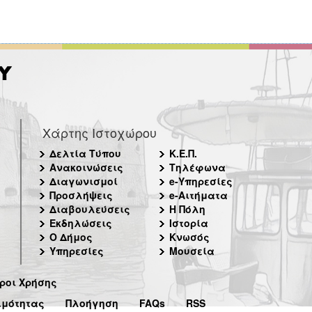
Χάρτης Ιστοχώρου
Δελτία Τύπου
Κ.Ε.Π.
Ανακοινώσεις
Τηλέφωνα
Διαγωνισμοί
e-Υπηρεσίες
Προσλήψεις
e-Αιτήματα
Διαβουλεύσεις
Η Πόλη
Εκδηλώσεις
Ιστορία
Ο Δήμος
Κνωσός
Υπηρεσίες
Μουσεία
ροι Χρήσης
ιμότητας
Πλοήγηση
FAQs
RSS