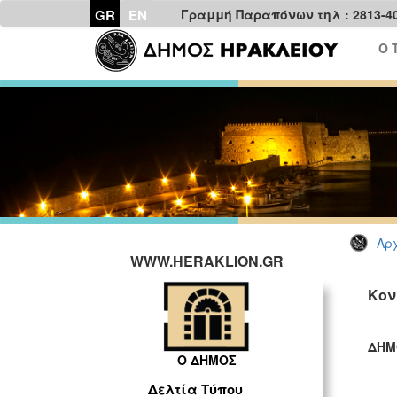
GR
EN
Γραμμή Παραπόνων τηλ : 2813-4
Ο 
Αρχ
WWW.HERAKLION.GR
Κον
ΔΗΜ
Ο ΔΗΜΟΣ
ΓΡ
Δελτία Τύπου