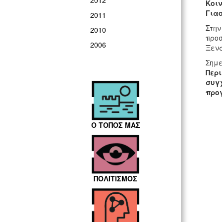
2012
Κοιν
Για
2011
Στην
2010
προσ
2006
Ξενά
Σημε
Περι
συγχ
προγ
Ο ΤΟΠΟΣ ΜΑΣ
ΠΟΛΙΤΙΣΜΟΣ