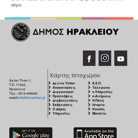
νόμο.
Χάρτης Ιστοχώρου
Αγίου Τίτου 1,
Δελτία Τύπου
Κ.Ε.Π.
Τ.Κ. 71202,
Ανακοινώσεις
Τηλέφωνα
Ηράκλειο
Διαγωνισμοί
e-Υπηρεσίες
Τηλ.: 2813-409000
Προσλήψεις
e-Αιτήματα
email:
info@heraklion.gr
Διαβουλεύσεις
Η Πόλη
Εκδηλώσεις
Ιστορία
Ο Δήμος
Κνωσός
Υπηρεσίες
Μουσεία