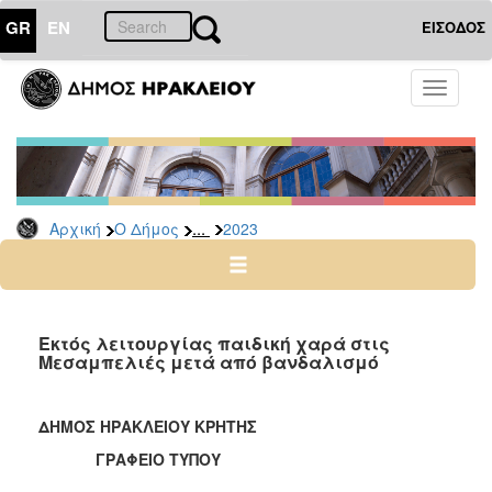
GR
EN
ΕΙΣΟΔΟΣ
Ο
Toggle
ΔΗΜΟΣ
navigati
Δελτία
Τύπου
Αρχείο
...
Αρχική
Ο Δήμος
2023
2026
2025
2024
2023
Εκτός λειτουργίας παιδική χαρά στις
Μεσαμπελιές μετά από βανδαλισμό
2022
2021
ΔΗΜΟΣ ΗΡΑΚΛΕΙΟΥ ΚΡΗΤΗΣ
2020
ΓΡΑΦΕΙΟ ΤΥΠΟΥ
2019