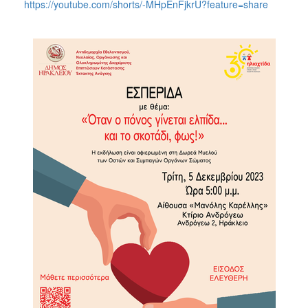
https://youtube.com/shorts/-MHpEnFjkrU?feature=share