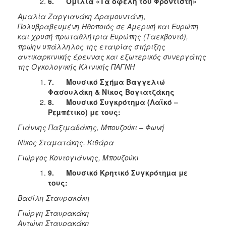
6.
Ομιλία «Τα οφέλη του Φροντιστή»
Αμαλία Ζαργιανάκη Δραμουντάνη,
Πολυβραβευμένη Ηθοποιός σε Αμερική και Ευρώπη
και χρυσή πρωταθλήτρια Ευρώπης (Ταεκβοντό),
πρώην υπάλληλος της εταιρίας στήριξης
αντικαρκινικής έρευνας και εξωτερικός συνεργάτης
της Ογκολογικής Κλινικής ΠΑΓΝΗ
7.
Μουσικό Σχήµα Βαγγελιώ
Φασουλάκη & Νίκος Βογιατζάκης
8.
Μουσικό Συγκρότηµα (Λαϊκό –
Ρεµπέτικο) με τους:
Γιάννης Παξιμαδάκης, Μπουζούκι – Φωνή
Νίκος Σταματάκης, Κιθάρα
Γιώργος Κοντογιάννης, Μπουζούκι
9.
Μουσικό Κρητικό Συγκρότηµα με
τους:
Βασίλη Σταυρακάκη
Γιώργη Σταυρακάκη
Αντώνη Σταυρακάκη