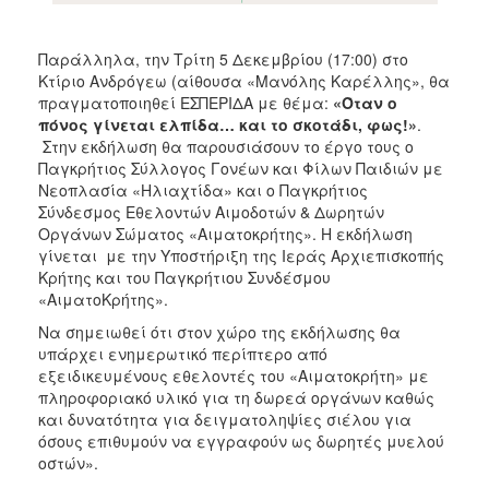
Παράλληλα, την Τρίτη 5 Δεκεμβρίου (17:00) στο
Κτίριο Ανδρόγεω (αίθουσα «Μανόλης Καρέλλης», θα
πραγματοποιηθεί ΕΣΠΕΡΙΔΑ με θέμα:
«Όταν ο
πόνος γίνεται ελπίδα… και το σκοτάδι, φως!»
.
Στην εκδήλωση θα παρουσιάσουν το έργο τους ο
Παγκρήτιος Σύλλογος Γονέων και Φίλων Παιδιών με
Νεοπλασία «Ηλιαχτίδα» και ο Παγκρήτιος
Σύνδεσμος Εθελοντών Αιμοδοτών & Δωρητών
Οργάνων Σώματος «Αιματοκρήτης». Η εκδήλωση
γίνεται με την Υποστήριξη της Ιεράς Αρχιεπισκοπής
Κρήτης και του Παγκρήτιου Συνδέσμου
«ΑιματοΚρήτης».
Να σημειωθεί ότι στον χώρο της εκδήλωσης θα
υπάρχει ενημερωτικό περίπτερο από
εξειδικευμένους εθελοντές του «Αιματοκρήτη» με
πληροφοριακό υλικό για τη δωρεά οργάνων καθώς
και δυνατότητα για δειγματοληψίες σιέλου για
όσους επιθυμούν να εγγραφούν ως δωρητές μυελού
οστών».