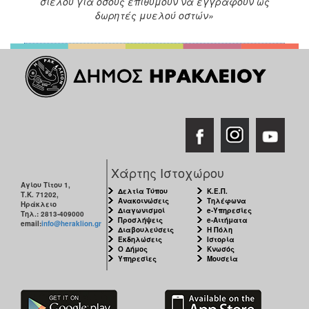
σιέλου για όσους επιθυμούν να εγγραφούν ως
δωρητές μυελού οστών»
Χάρτης Ιστοχώρου
Αγίου Τίτου 1,
Δελτία Τύπου
Κ.Ε.Π.
Τ.Κ. 71202,
Ανακοινώσεις
Τηλέφωνα
Ηράκλειο
Διαγωνισμοί
e-Υπηρεσίες
Τηλ.: 2813-409000
Προσλήψεις
e-Αιτήματα
email:
info@heraklion.gr
Διαβουλεύσεις
Η Πόλη
Εκδηλώσεις
Ιστορία
Ο Δήμος
Κνωσός
Υπηρεσίες
Μουσεία