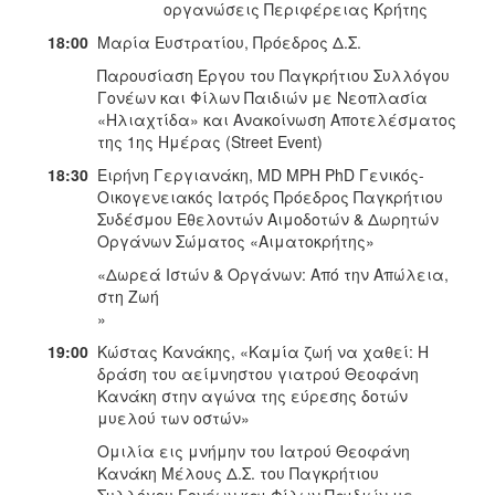
οργανώσεις Περιφέρειας Κρήτης
18:00
Μαρία Ευστρατίου, Πρόεδρος Δ.Σ.
Παρουσίαση Έργου του Παγκρήτιου Συλλόγου
Γονέων και Φίλων Παιδιών με Νεοπλασία
«Ηλιαχτίδα» και Ανακοίνωση Αποτελέσματος
της 1ης Ημέρας (Street Event)
18:30
Ειρήνη Γεργιανάκη, MD MPH PhD Γενικός-
Οικογενειακός Ιατρός Πρόεδρος Παγκρήτιου
Συδέσμου Εθελοντών Αιμοδοτών & Δωρητών
Οργάνων Σώματος «Αιματοκρήτης»
«Δωρεά Ιστών & Οργάνων: Από την Απώλεια,
στη Ζωή
»
19:00
Κώστας Κανάκης, «Καμία ζωή να χαθεί: Η
δράση του αείμνηστου γιατρού Θεοφάνη
Κανάκη στην αγώνα της εύρεσης δοτών
μυελού των οστών»
Ομιλία εις μνήμην του Ιατρού Θεοφάνη
Κανάκη Μέλους Δ.Σ. του Παγκρήτιου