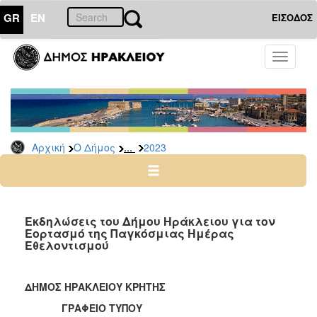
GR
EN
ΕΙΣΟΔΟΣ
Ο
Toggle
ΔΗΜΟΣ
navigati
Δελτία
Τύπου
Αρχείο
...
Αρχική
Ο Δήμος
2023
2026
2025
2024
2023
Εκδηλώσεις του Δήμου Ηράκλειου για τον
Εορτασμό της Παγκόσμιας Ημέρας
2022
Εθελοντισμού
2021
2020
ΔΗΜΟΣ ΗΡΑΚΛΕΙΟΥ ΚΡΗΤΗΣ
2019
ΓΡΑΦΕΙΟ ΤΥΠΟΥ