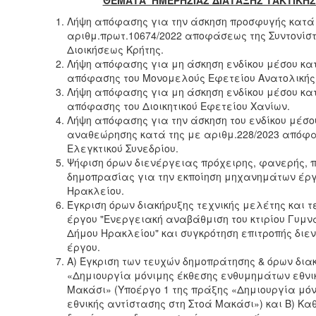
2018
Λήψη απόφασης για την άσκηση προσφυγής κατά 
2017
αριθμ.πρωτ.10674/2022 αποφάσεως της Συντονίσ
2016
Διοικήσεως Κρήτης.
Λήψη απόφασης για μη άσκηση ενδίκου μέσου κατ
2015
απόφασης του Μονομελούς Εφετείου Ανατολικής 
2013
Λήψη απόφασης για μη άσκηση ενδίκου μέσου κατ
απόφασης του Διοικητικού Εφετείου Χανίων.
2012
Λήψη απόφασης για την άσκηση του ενδίκου μέσο
2011
αναθεώρησης κατά της με αριθμ.228/2023 απόφα
Ελεγκτικού Συνεδρίου.
2010
Ψήφιση όρων διενέργειας πρόχειρης, φανερής, π
2006
δημοπρασίας για την εκποίηση μηχανημάτων έργο
Ηρακλείου.
Έγκριση όρων διακήρυξης τεχνικής μελέτης και 
έργου "Ενεργειακή αναβάθμιση του κτιρίου Γυμν
Δήμου Ηρακλείου" και συγκρότηση επιτροπής διε
Ο
έργου.
ΤΟΠΟΣ
Α) Έγκριση των τευχών δημοπράτησης & όρων δια
ΜΑΣ
«Δημιουργία μόνιμης έκθεσης ενθυμημάτων εθνι
Μακάσι» (Υποέργο 1 της πράξης «Δημιουργία μό
ΠΟΛΙΤΙΣΜΟΣ
εθνικής αντίστασης στη Στοά Μακάσι») και Β) Κα