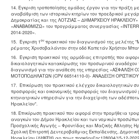
14. Έγκριση τροποποίησης ομάδας έργου για την πράξη με
αναβάθμιση των ιστορικών κτηρίων του προεδρικού μεγάρ
Δημοκρατίας και της ΛΟΤΖΙΑΣ – ΔΗΜΑΡΧΕΙΟΥ ΗΡΑΚΛΕΙΟΥ»
«ΑΝΑΒΑΘΜΙΖΩ» του προγράμματος συνεργασίας «INTERR
2014-2020».
ου
15. Έγκριση 1
πρακτικού του διαγωνισμού της μελέτης 
ρέματος Χρυσοβαλάντου στην οδό Καπετάν Χρήστου Μπαν
16. Έγκριση πρακτικού της αρμόδιας επιτροπής που αφο
δικαιολογητικών κατακύρωσης του προσωρινού αναδόχου γ
διαγωνισμό για την ανάθεση της υπηρεσίας «ΑΣΦΑΛΙΣ
ΜΟΤΟΠΟΔΗΛΑΤΩΝ (CPV 66514110-0)- ΑΝΑΔΕΙΞΗ ΟΡΙΣΤΙΚΟ
17. Επικύρωση του πρακτικού ελέγχου δικαιολογητικών σ
προσφοράς και οικονομικής προσφοράς του διαγωνισμού 
κτηνιατρικών υπηρεσιών για την διαχείριση των αδέσποτ
Ηρακλείου".
18. Επικύρωση πρακτικού που αφορά στην προμήθεια τρο
αναγκών του Δήμου Ηρακλείου και των νομικών προσώπω
Προσχολικής Αγωγής – Φροντίδας και Μαζικής Άθλησης 
Σχολική Επιτροπή Δευτεροβάθμιας Εκπαίδευσης, Δημοτικ
Ηρακλείου (ΔΗΚΕΗ) αρ.πρωτ.προκήρυξης128004/15-12-202