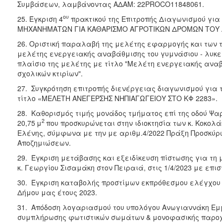
Συμβάσεων, λαμβάνοντας ΑΔΑΜ: 22PROCO11848061.
ου
25. Έγκριση 4
πρακτικού της Επιτροπής Διαγωνισμού για
ΜΗΧΑΝΗΜΑΤΩΝ ΓΙΑ ΚΑΘΑΡΙΣΜΟ ΑΓΡΟΤΙΚΩΝ ΔΡΟΜΩΝ ΤΟΥ 
26. Οριστική παραλαβή της μελέτης εφαρμογής και των 
μελέτης ενεργειακής αναβάθμισης του γυμνάσιου - λυκε
πλαίσιο της μελέτης με τίτλο "Μελέτη ενεργειακής ανα
σχολικών κτιρίων".
27. Συγκρότηση επιτροπής διενέργειας διαγωνισμού για 
τίτλο «ΜΕΛΕΤΗ ΑΝΕΓΕΡΣΗΣ ΝΗΠΙΑΓΩΓΕΙΟΥ ΣΤΟ ΚΦ 2283».
28. Καθορισμός τιμής μονάδος τμήματος επί της οδού Ψαρ
2
20,75
μ
που προσκυρώνεται στην ιδιοκτησία των κ. Κοκολά
Ελένης, σύμφωνα με την με αριθμ.4/2022 Πράξη Προσκύρ
Αποζημιώσεων.
29. Έγκριση μετάβασης και εξειδίκευση πίστωσης για τη
κ. Γεωργίου Σισαμάκη στον Πειραιά, στις 1/4/2023 με επισ
30. Έγκριση καταβολής προστίμων εκπρόθεσμου ελέγχου
Δήμου μας έτους 2023.
31. Απόδοση λογαριασμού του υπολόγου Ανωγιαννάκη Εμ
συμπλήρωσης φωτιστικών σωμάτων & μονοφασικής παροχ