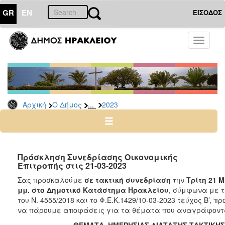
GR
EN
ΕΙΣΟΔΟΣ
Ο
Toggle
ΔΗΜΟΣ
navigati
Δελτία
Τύπου
Αρχείο
...
Αρχική
Ο Δήμος
2023
2026
2025
2024
2023
Πρόσκληση Συνεδρίασης Οικονομικής
Επιτροπής στις 21-03-2023
2022
Σας προσκαλούμε
σε τακτική συνεδρίαση
την
Tρίτη 21 
2021
μμ.
στο Δημοτικό Κατάστημα Ηρακλείου
, σύμφωνα με τ
2020
του Ν. 4555/2018 και το Φ.Ε.Κ.1429/10-03-2023 τεύχος Β’, 
να πάρουμε αποφάσεις για τα θέματα που αναγράφοντ
2019
ΘΕΜΑΤΑ ΗΜΕΡΗΣΙΑΣ ΔΙΑΤΑΞΗΣ ΤΑΚΤΙΚΗΣ