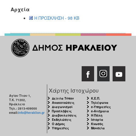
Αρχεία
Η ΠΡΟΣΚΛΗΣΗ - 98 KB
Χάρτης Ιστοχώρου
Αγίου Τίτου 1,
Δελτία Τύπου
Κ.Ε.Π.
Τ.Κ. 71202,
Ανακοινώσεις
Τηλέφωνα
Ηράκλειο
Διαγωνισμοί
e-Υπηρεσίες
Τηλ.: 2813-409000
Προσλήψεις
e-Αιτήματα
email:
info@heraklion.gr
Διαβουλεύσεις
Η Πόλη
Εκδηλώσεις
Ιστορία
Ο Δήμος
Κνωσός
Υπηρεσίες
Μουσεία