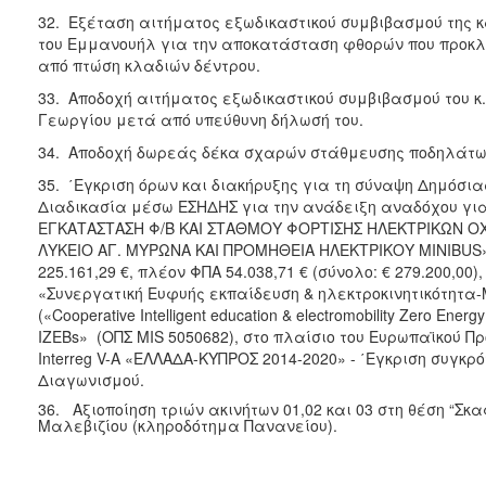
32. Εξέταση αιτήματος εξωδικαστικού συμβιβασμού της 
του Εμμανουήλ για την αποκατάσταση φθορών που προκλή
από πτώση κλαδιών δέντρου.
33. Αποδοχή αιτήματος εξωδικαστικού συμβιβασμού του 
Γεωργίου μετά από υπεύθυνη δήλωσή του.
34. Αποδοχή δωρεάς δέκα σχαρών στάθμευσης ποδηλάτω
35. ΄Εγκριση όρων και διακήρυξης για τη σύναψη Δημόσια
Διαδικασία μέσω ΕΣΗΔΗΣ για την ανάδειξη αναδόχου γι
ΕΓΚΑΤΑΣΤΑΣΗ Φ/Β ΚΑΙ ΣΤΑΘΜΟΥ ΦΟΡΤΙΣΗΣ ΗΛΕΚΤΡΙΚΩΝ Ο
ΛΥΚΕΙΟ ΑΓ. ΜΥΡΩΝΑ ΚΑΙ ΠΡΟΜΗΘΕΙΑ ΗΛΕΚΤΡΙΚΟΥ MINIBUS
225.161,29 €, πλέον ΦΠΑ 54.038,71 € (σύνολο: € 279.200,00)
«Συνεργατική Ευφυής εκπαίδευση & ηλεκτροκινητικότητα
(«Cooperative Intelligent education & electromobility Zero Ener
IZEBs» (ΟΠΣ MIS 5050682), στο πλαίσιο του Ευρωπαϊκού
Interreg V-A «ΕΛΛΑΔΑ-ΚΥΠΡΟΣ 2014-2020» - ΄Εγκριση συγκρ
Διαγωνισμού.
36. Αξιοποίηση τριών ακινήτων 01,02 και 03 στη θέση “Σκ
Μαλεβιζίου (κληροδότημα Πανανείου).