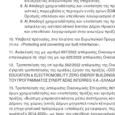
διενέργειας διαγωνισμού της υπηρεσίας.
ΑΝΘΕΚΤΙΚΗ
Α) Αποδοχή χρηματοδότησης και υλοποίηση της 
ΠΟΛΗ
αστικές παρεμβάσεις περιοχών εντός ορίων ΣΟΑΠ
Ορισμός υπολόγου και υπεύθυνου λογαριασμού 
Α) Αποδοχή χρηματοδότησης και υλοποίηση της πρ
ασφάλειας αστικού οδικού δικτύου Δήμου Ηρακλε
και υπευθύνου λογαριασμού στην ανωτέρω πράξ
10. Υποβολή πρότασης, στο πλαίσιο του Ευρωπαϊκού Προγ
τίτλο «Protecting and converting our built inheritance».
11. Ανάκληση της με αριθμό 897/2022 απόφασης Οικονομικ
επαναφορά σε ισχύ της με αρ.625/2022 απόφασης Οικονο
12. Τροποποίηση της υπ΄αριθμ.562/2022 απόφασης της Οικ
έγκριση τροποποίησης της ομάδας έργου της πράξης «C
EDUCATION & ELECTROMOBILITY ZERO ENERGY BUILDINGS»
ΤΟΥ ΠΡΟΓΡΑΜΜΑΤΟΣ ΣΥΝΕΡΓΑΣΙΑΣ INTERREG V-Α «ΕΛΛΑΔΑ-
13. Τροποποίηση της απόφασης Οικονομικής Επιτροπής 86
όρων χρηματοδότησης και υλοποίησης πράξης και ορισμό
πράξης «Βιώσιμη μικροκινητικότητα μέσω συστήματος κο
Δήμους της χώρας (εκτός Δήμων μητροπολιτικών κέντρων)»
το επιχειρησιακό́ πρόγραμμα «υποδομές μεταφορών, πε
ανάπτυξη 2014-2020», ως προς την υπεύθυνη λογαριασμού