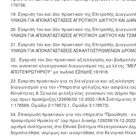
176736.
19. Έγκριση 1ου και 2ου πρακτικού της Επιτροπής Διαγων
ΥΛΙΚΩΝ ΓΙΑ ΑΠΟΚΑΤΑΣΤΑΣΕΙΣ ΑΓΡΟΤΙΚΟΥ ΔΙΚΤΥΟΥ ΚΑΙ ΔΙ
20. Έγκριση 1ου και 2ου πρακτικού της Επιτροπής Διαγων
ΥΛΙΚΩΝ ΓΙΑ ΑΠΟΚΑΤΑΣΤΑΣΕΙΣ ΑΓΡΟΤΙΚΟΥ ΔΙΚΤΥΟΥ ΚΑΙ Τ
21. Έγκριση 1ου και 2ου πρακτικού της Επιτροπής Διαγων
ΥΛΙΚΩΝ ΓΙΑ ΑΠΟΚΑΤΑΣΤΑΣΕΙΣ ΑΣΦΑΛΤΟΣΤΡΩΜΕΝΩΝ ΔΡΟΜ
22. Έγκριση του 2ου πρακτικού αξιολόγησης και βαθμολό
του ανοικτού ηλεκτρονικού διαγωνισμού της μελέτης ''Μ
ΑΠΟΤΕΦΡΩΤΗΡΙΟΥ'' με κωδικό ΕΣΗΔΗΣ:191918.
23. Έγκριση πρακτικών για τη διενέργεια και αξιολόγηση 
διαγωνισμού για την «Υπηρεσία φύλαξης και ασφάλειας
Κοινότητας & Ξενώνα φιλοξενίας γυναικών του Δήμου Ηρ
(αρ.πρωτ.προκήρυξης122656/02-12-2022.//Α/Α Συστήματος σ
1:178569, Ομάδα 2:178572,1, Ομάδα 3:178573).
24. Επικύρωση πρακτικών για την υπηρεσία "Προώθηση - ε
προορισμού Ηράκλειο" (αρ.πρωτ.διακήρ.129239/19-12-2022)
αριθμό συστήματος στο Εθνικό Σύστημα Ηλεκτρονικών Δη
δημοσιεύθηκε νομίμως και αναρτήθηκε στο Κεντρικό Ηλε