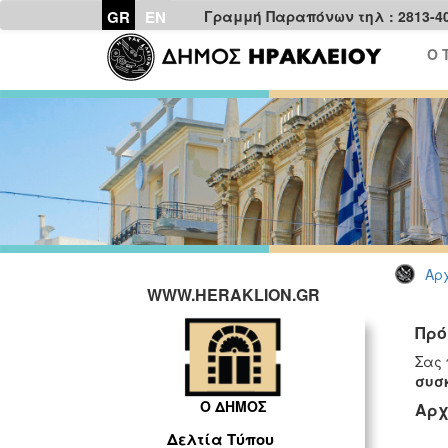
GR
EN
Γραμμή Παραπόνων τηλ : 2813-4
Ο 
Αρχ
WWW.HERAKLION.GR
Πρό
Σας
συσκ
Ο ΔΗΜΟΣ
Αρχ
Δελτία Τύπου