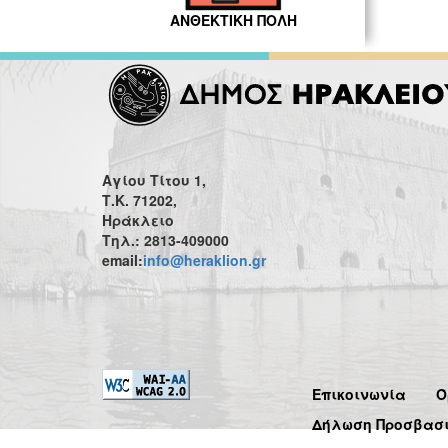
ΑΝΘΕΚΤΙΚΗ ΠΟΛΗ
Αγίου Τίτου 1,
Τ.Κ. 71202,
Ηράκλειο
Τηλ.: 2813-409000
email:
info@heraklion.gr
Επικοινωνία
Ό
Δήλωση Προσβασ