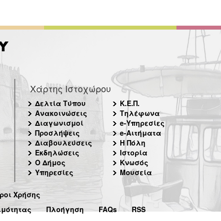
Χάρτης Ιστοχώρου
Δελτία Τύπου
Κ.Ε.Π.
Ανακοινώσεις
Τηλέφωνα
Διαγωνισμοί
e-Υπηρεσίες
Προσλήψεις
e-Αιτήματα
Διαβουλεύσεις
Η Πόλη
Εκδηλώσεις
Ιστορία
Ο Δήμος
Κνωσός
Υπηρεσίες
Μουσεία
ροι Χρήσης
ιμότητας
Πλοήγηση
FAQs
RSS