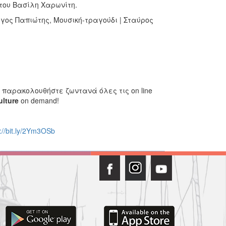
 του Βασίλη Χαρωνίτη.
ος Παπιώτης, Μουσική-τραγούδι | Σταύρος
παρακολουθήστε ζωντανά όλες τις on line
ulture
on demand!
://bit.ly/2Ym3OSb