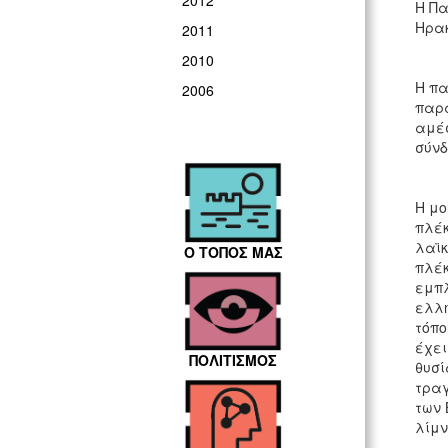
2012
Η Πα
Ηρα
2011
2010
Η πα
2006
παρα
αμέσ
σύν
Η μο
πλέκ
λαϊκ
Ο ΤΟΠΟΣ ΜΑΣ
πλέκ
εμπλ
ελλη
τόπο
έχει
ΠΟΛΙΤΙΣΜΟΣ
θυσί
τραγ
των 
λίμν