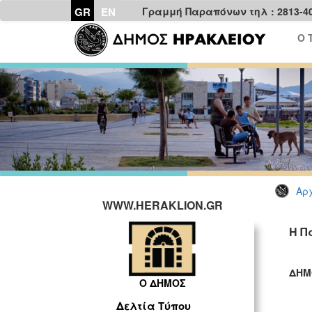
GR
EN
Γραμμή Παραπόνων τηλ : 2813-4
Ο 
Αρχ
WWW.HERAKLION.GR
H Π
ΔΗΜ
Ο ΔΗΜΟΣ
ΓΡ
Δελτία Τύπου