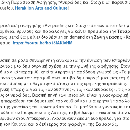
ιδική Παράσταση Αφήγησης "Ανεράιδες και Στοιχειά" παρουσιά
κλείου,
Heraklion Arts and Culture
!
ράσταση αφήγησης «Ανεράιδες και Στοιχειά» που αποτελεί μ
μύθια, θρύλους και παραλογές θα κάνει πρεμιέρα την
Τετάρ
ως μετά θα μείνει διαθέσιμη on demand στη
Ζώνη θέασης «Κό
δεσμο
https://youtu.be/ho15IAKivHM
υσική σε ρόλο συναφηγητή ανακρατά την ένταση των ιστοριών,
οντας μια δημιουργική σχέση με την φωνή της αφήγησης. Στο
ό μαγικό παραμύθι από την κρητική παράδοση γνωστό ως «Το 
οντας γνωστά παραμυθιακά μοτίβα δημιουργεί μια εκτεταμέ
ουτισμένη με ηθογραφικά στοιχεία της κρητικής παράδοσης.
νική επαρχία για τις «αλουστίνες», τις «καλοκυράδες», τις 
υς οι νεράιδες. Βασική πηγή των ιστοριών είναι η λαογραφική
 η παράδοση του δημοτικού τραγουδιού και μια κρητική παραλ
α της γυναίκας του πρωτομάστορα. Το μοτίβο του γυναικείου σ
ούδι «Του Γιοφυριού της Άρτας», το βρίσκουμε ειπωμένο στη
Βρυσών στον Αποκόρωνα. Ακολουθούν ακόμη δύο θρύλοι για στο
η του Κουρνά και ο δεύτερος στο φαράγγι της Σαμαριάς.