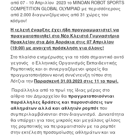
από 07 - 10 Απριλίου 2023 το MINOAN ROBOT SPORTS
ΑΝΘΕΚΤΙΚΗ
ΠΟΛΗ
COMPETITION GLOBAL OLYMPIAD με περισσότερους
από 2.000 διαγωνιζόμενους από 31 χώρες του
κόσμου!
Η τελετή έναρξης έχει ήδη προγραμματιστεί να
πραγματοποιηθεί στο Νέο Κλειστό Γυμναστήριο
Ηρακλείου στα Δύο Αοράκια στις 07 Απριλίου
(19:00) με ανοιχτή πρόσκληση για όλους!
Στο πλαίσιο ενημέρωσης για το τόσο σημαντικό αυτό
γεγονός ο Ελληνικός Οργανισμός Εκπαιδευτικής
Ρομποτικής και οι συνεργαζόμενοι φορείς θα
πραγματοποιήσουν κοινή συνέντευξη τύπου στη
Λότζια την
Παρασκευή 31.03.2023 στις 11 το πρωί.
Παράλληλα από το πρωί της ίδιας μέρας στο
αίθριο του Δημαρχείου θα
πραγματοποιούνται
παράλληλες δράσεις και παρουσιάσεις των
αθλημάτων αλλά και αθλητών ρομπότ
που
συμπεριλαμβάνονται στον διαγωνισμό. Δυνατότητα
θα υπάρχει για τους μικρούς και μεγάλους φίλους
της ρομποτικής να πειραματιστούν με τα ρομπότ
στην εκτέλεση προσομοίωσης αθλημάτων και να