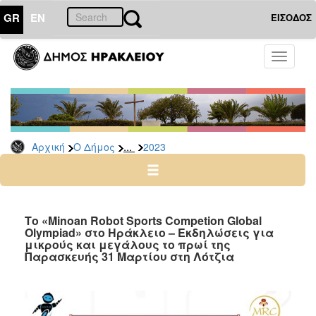
GR
EN
ΕΙΣΟΔΟΣ
Ο
Toggle
ΔΗΜΟΣ
navigati
Δελτία
Τύπου
Αρχείο
...
Αρχική
Ο Δήμος
2023
2026
2025
2024
2023
Το «Minoan Robot Sports Competion Global
Olympiad» στο Ηράκλειο – Εκδηλώσεις για
2022
μικρούς και μεγάλους το πρωί της
2021
Παρασκευής 31 Μαρτίου στη Λότζια
2020
2019