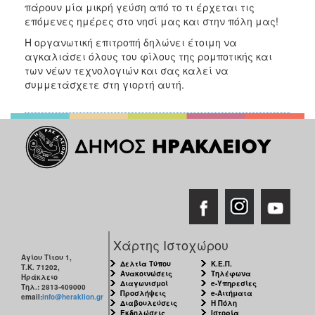
πάρουν μία μικρή γεύση από το τι έρχεται τις
επόμενες ημέρες στο νησί μας και στην πόλη μας!
Η οργανωτική επιτροπή δηλώνει έτοιμη να
αγκαλιάσει όλους του φίλους της ρομποτικής και
των νέων τεχνολογιών και σας καλεί να
συμμετάσχετε στη γιορτή αυτή.
Χάρτης Ιστοχώρου
Αγίου Τίτου 1,
Δελτία Τύπου
Κ.Ε.Π.
Τ.Κ. 71202,
Ανακοινώσεις
Τηλέφωνα
Ηράκλειο
Διαγωνισμοί
e-Υπηρεσίες
Τηλ.: 2813-409000
Προσλήψεις
e-Αιτήματα
email:
info@heraklion.gr
Διαβουλεύσεις
Η Πόλη
Εκδηλώσεις
Ιστορία