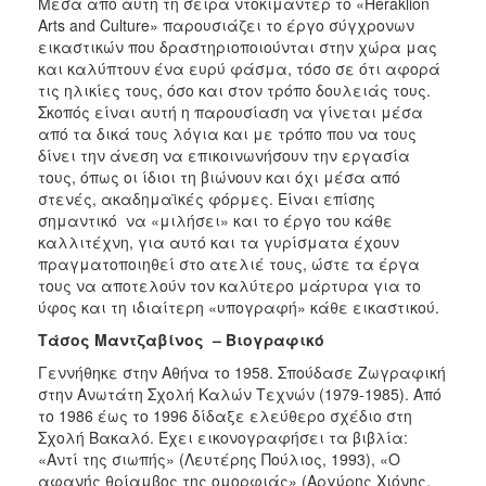
Μέσα από αυτή τη σειρά ντοκιμαντέρ το «Heraklion
ΑΝΘΕΚΤΙΚΗ
Arts and Culture» παρουσιάζει το έργο σύγχρονων
ΠΟΛΗ
εικαστικών που δραστηριοποιούνται στην χώρα μας
και καλύπτουν ένα ευρύ φάσμα, τόσο σε ότι αφορά
τις ηλικίες τους, όσο και στον τρόπο δουλειάς τους.
Σκοπός είναι αυτή η παρουσίαση να γίνεται μέσα
από τα δικά τους λόγια και με τρόπο που να τους
δίνει την άνεση να επικοινωνήσουν την εργασία
τους, όπως οι ίδιοι τη βιώνουν και όχι μέσα από
στενές, ακαδημαϊκές φόρμες. Είναι επίσης
σημαντικό να «μιλήσει» και το έργο του κάθε
καλλιτέχνη, για αυτό και τα γυρίσματα έχουν
πραγματοποιηθεί στο ατελιέ τους, ώστε τα έργα
τους να αποτελούν τον καλύτερο μάρτυρα για το
ύφος και τη ιδιαίτερη «υπογραφή» κάθε εικαστικού.
Τάσος Μαντζαβίνος
– Βιογραφικό
Γεννήθηκε στην Αθήνα το 1958. Σπούδασε Ζωγραφική
στην Ανωτάτη Σχολή Καλών Τεχνών (1979-1985). Από
το 1986 έως το 1996 δίδαξε ελεύθερο σχέδιο στη
Σχολή Βακαλό. Έχει εικονογραφήσει τα βιβλία:
«Αντί της σιωπής» (Λευτέρης Πούλιος, 1993), «Ο
αφανής θρίαμβος της ομορφιάς» (Αργύρης Χιόνης,