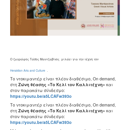
2018
2017
2016
2015
2013
2012
2011
Ο ζωγράφος Τάσος Μαντζαβίνος μιλάει για την τέχνη του
2010
2006
Heraklion Arts and Culture
.
Το ντοκιμαντέρ είναι πλέον διαθέσιμο, On demand,
στη
Ζώνη θέασης «Το Κελί του Καλλιτέχνη»
και
στον παρακάτω σύνδεσμο:
https://youtu.be/a5LCAFw393o
Ο
ΤΟΠΟΣ
Το ντοκιμαντέρ είναι πλέον διαθέσιμο, On demand,
ΜΑΣ
στη
Ζώνη θέασης «Το Κελί του Καλλιτέχνη»
και
στον παρακάτω σύνδεσμο:
ΠΟΛΙΤΙΣΜΟΣ
https://youtu.be/a5LCAFw393o