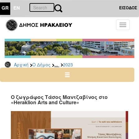
GR
EN
ΕΙΣΟΔΟΣ
Ο
Toggle
ΔΗΜΟΣ
navigati
Δελτία
Τύπου
Αρχείο
...
Αρχική
Ο Δήμος
2023
2026
2025
2024
2023
Ο ζωγράφος Τάσος Μαντζαβίνος στο
«Heraklion Arts and Culture»
2022
2021
2020
2019