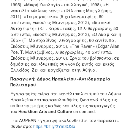
1995), «Μικρή Ζωολογία» (συλλογικό, 1998), «Η
ναυτιλία κύκλους κάνει» (Φίλιππος Μπεγλέρης,
2011), «Τα ρεμπέτικα» (5 χαλκογραφίες, 60
αντίτυπα, Εκδόσεις Μίμνερμος, 2012), «Ιδανικοί
Αυτόχειρες» (Κ.Γ. Καρυωτάκης, 12 λιθογραφίες, 50
αντίτυπα, Εκδόσεις Μίμνερμος, 2013), «Ο Αδάμ και η
Εύα» (Τ. Μαντζαβίνος, λιθογραφίες, 60 αντίτυπα,
Εκδόσεις Μίμνερμος, 2015), «The Raven» (Edgar Allan
Poe, Τ. Μαντζαβίνος, λιθογραφίες, 40 αντίτυπα,
Εκδόσεις Μίμνερμος, 2016). Έργα του βρίσκονται σε
δημόσιες και ιδιωτικές συλλογές εντός και εκτός
Ελλάδος. Ζει και εργάζεται στην Αθήνα.
Παραγωγή: Δήμος Ηρακλείου -Αντιδημαρχία
Πολιτισμού
Εγγραφείτε τώρα στο κανάλι πολιτισμού του Δήμου
Ηρακλείου και παρακολουθήστε ζωντανά όλες τις
on line πρεμιέρες καθώς και όλες τις παραγωγές
του
Heraklion
Arts
and
Culture
on demand.
Για ΔΩΡΕΑΝ εγγραφή ακολουθείστε τον παρακάτω
σύνδεσμο:
https://bit.ly/2Ym3OSb