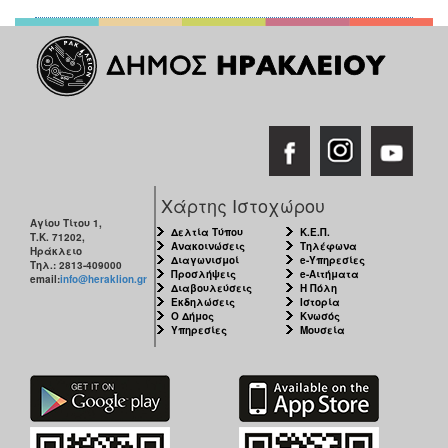
Χάρτης Ιστοχώρου
Αγίου Τίτου 1,
Δελτία Τύπου
Κ.Ε.Π.
Τ.Κ. 71202,
Ανακοινώσεις
Τηλέφωνα
Ηράκλειο
Διαγωνισμοί
e-Υπηρεσίες
Τηλ.: 2813-409000
Προσλήψεις
e-Αιτήματα
email:
info@heraklion.gr
Διαβουλεύσεις
Η Πόλη
Εκδηλώσεις
Ιστορία
Ο Δήμος
Κνωσός
Υπηρεσίες
Μουσεία