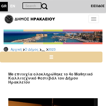
GR
EN
ΕΙΣΟΔΟΣ
Ο
Toggle
ΔΗΜΟΣ
navigati
Δελτία
Τύπου
Αρχείο
...
Αρχική
Ο Δήμος
2023
2026
2025
2024
2023
Me επιτυχία ολοκληρώθηκε το 4ο Μαθητικό
Καλλιτεχνικό Φεστιβάλ του Δήμου
2022
Ηρακλείου
2021
2020
2019