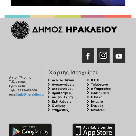
Χάρτης Ιστοχώρου
Αγίου Τίτου 1,
Δελτία Τύπου
Κ.Ε.Π.
Τ.Κ. 71202,
Ανακοινώσεις
Τηλέφωνα
Ηράκλειο
Διαγωνισμοί
e-Υπηρεσίες
Τηλ.: 2813-409000
Προσλήψεις
e-Αιτήματα
email:
info@heraklion.gr
Διαβουλεύσεις
Η Πόλη
Εκδηλώσεις
Ιστορία
Ο Δήμος
Κνωσός
Υπηρεσίες
Μουσεία