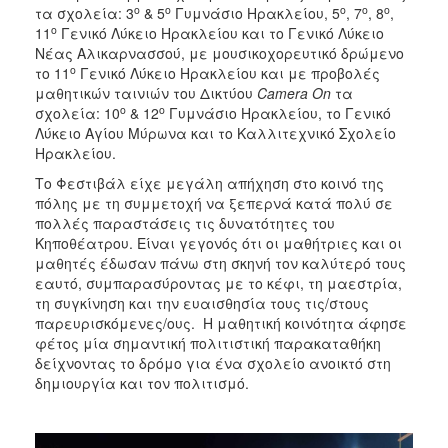
ο
ο
ο
ο
ο
ΑΝΘΕΚΤΙΚΗ
τα σχολεία: 3
& 5
Γυμνάσιο Ηρακλείου, 5
, 7
, 8
,
ΠΟΛΗ
ο
11
Γενικό Λύκειο Ηρακλείου και το Γενικό Λύκειο
Νέας Αλικαρνασσού, με μουσικοχορευτικό δρώμενο
ο
το 11
Γενικό Λύκειο Ηρακλείου και με προβολές
μαθητικών ταινιών του Δικτύου
Camera
On
τα
ο
ο
σχολεία: 10
& 12
Γυμνάσιο Ηρακλείου, το Γενικό
Λύκειο Αγίου Μύρωνα και το Καλλιτεχνικό Σχολείο
Ηρακλείου.
Το Φεστιβάλ είχε μεγάλη απήχηση στο κοινό της
πόλης με τη συμμετοχή να ξεπερνά κατά πολύ σε
πολλές παραστάσεις τις δυνατότητες του
Κηποθέατρου. Είναι γεγονός ότι οι μαθήτριες και οι
μαθητές έδωσαν πάνω στη σκηνή τον καλύτερό τους
εαυτό, συμπαρασύροντας με το κέφι, τη μαεστρία,
τη συγκίνηση και την ευαισθησία τους τις/στους
παρευρισκόμενες/ους. Η μαθητική κοινότητα άφησε
φέτος μία σημαντική πολιτιστική παρακαταθήκη
δείχνοντας το δρόμο για ένα σχολείο ανοικτό στη
δημιουργία και τον πολιτισμό.