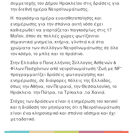
2018
συμμετοχής του Δήμου Ηρακλείου στις δράσεις για
την διεθνή ημέρα Νευροϊνωμάτωσης.
2017
Η παγκόσμια ημέρα ευαισθητοποίησης και
2016
ενημέρωσης για την σπάνια αυτή νόσο έχει
2015
καθιερωθεί να γιορτάζεται παγκοσμίως στις 17
Μαΐου, όπου σε πολλές χώρες φωτίζονται
2013
σημαντικά μνημεία, κτήρια, γλυπτά κ.ά στα
2012
χρώματα των συλλόγων Νευροϊνωμάτωσης σε όλο
τον κόσμο, το μπλε και το πράσινο.
2011
Στην Ελλάδα ο Πανελλήνιος Σύλλογος Ασθενών &
2010
Φίλων Πασχόντων από νευροϊνωμάτωση “Ζωή με NF”
2006
προγραμματίζει δράσεις φωταγώγησης και
ενημέρωσης, σε διάφορες πόλεις της Ελλάδος,
όπως την Αθήνα, τον Πειραιά, την Θεσσαλονίκη, το
Ηράκλειο. την Πάτρα, τα Τρίκαλα ,τα Χανιά.
Στόχος των δράσεων είναι η ενημέρωση του κοινού
Ο
ΤΟΠΟΣ
και η διάδοση του μηνύματος ότι η Νευροϊνωμάτωση
ΜΑΣ
είναι ένα κληρονομικό και σπάνιο νόσημα και όχι
μεταδοτικό.
ΠΟΛΙΤΙΣΜΟΣ