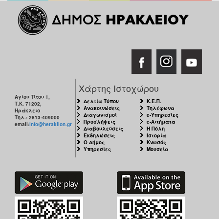
ΑΝΘΕΚΤΙΚΗ
ΠΟΛΗ
Χάρτης Ιστοχώρου
Αγίου Τίτου 1,
Δελτία Τύπου
Κ.Ε.Π.
Τ.Κ. 71202,
Ανακοινώσεις
Τηλέφωνα
Ηράκλειο
Διαγωνισμοί
e-Υπηρεσίες
Τηλ.: 2813-409000
Προσλήψεις
e-Αιτήματα
email:
info@heraklion.gr
Διαβουλεύσεις
Η Πόλη
Εκδηλώσεις
Ιστορία
Ο Δήμος
Κνωσός
Υπηρεσίες
Μουσεία