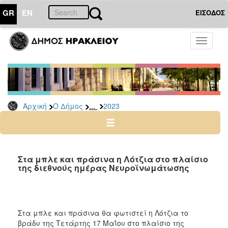
GR
EN
ΕΙΣΟΔΟΣ
Ο
Toggle
ΔΗΜΟΣ
navigati
Δελτία
Τύπου
Αρχείο
...
Αρχική
Ο Δήμος
2023
2026
2025
2024
2023
Στα μπλε και πράσινα η Λότζια στο πλαίσιο
της διεθνούς ημέρας Νευροϊνωμάτωσης
2022
2021
2020
Στα μπλε και πράσινα θα φωτιστεί η Λότζια το
2019
βράδυ της Τετάρτης 17 Μαΐου στο πλαίσιο της