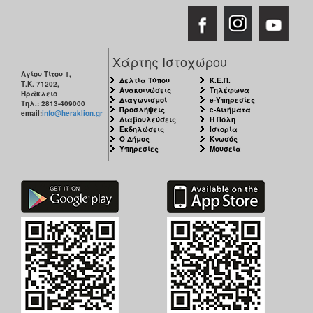
Χάρτης Ιστοχώρου
Αγίου Τίτου 1,
Δελτία Τύπου
Κ.Ε.Π.
Τ.Κ. 71202,
Ανακοινώσεις
Τηλέφωνα
Ηράκλειο
Διαγωνισμοί
e-Υπηρεσίες
Τηλ.: 2813-409000
Προσλήψεις
e-Αιτήματα
email:
info@heraklion.gr
Διαβουλεύσεις
Η Πόλη
Εκδηλώσεις
Ιστορία
Ο Δήμος
Κνωσός
Υπηρεσίες
Μουσεία