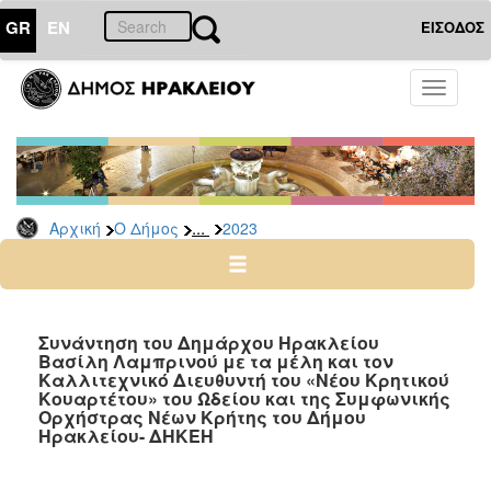
GR
EN
ΕΙΣΟΔΟΣ
Ο
Toggle
ΔΗΜΟΣ
navigati
Δελτία
Τύπου
Αρχείο
...
Αρχική
Ο Δήμος
2023
2026
2025
2024
2023
Συνάντηση του Δημάρχου Ηρακλείου
Βασίλη Λαμπρινού με τα μέλη και τον
2022
Καλλιτεχνικό Διευθυντή του «Νέου Κρητικού
2021
Κουαρτέτου» του Ωδείου και της Συμφωνικής
Ορχήστρας Νέων Κρήτης του Δήμου
2020
Ηρακλείου- ΔΗΚΕΗ
2019