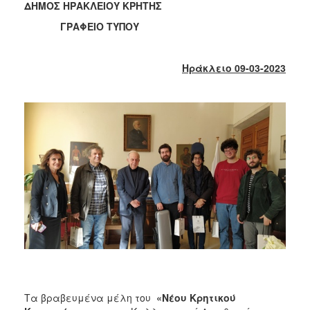
2018
ΔΗΜΟΣ ΗΡΑΚΛΕΙΟΥ ΚΡΗΤΗΣ
2017
ΓΡΑΦΕΙΟ ΤΥΠΟΥ
2016
2015
Ηράκλειο 09-03-2023
2013
2012
2011
2010
2006
Ο
ΤΟΠΟΣ
ΜΑΣ
ΠΟΛΙΤΙΣΜΟΣ
Τα βραβευμένα μέλη του
«Νέου Κρητικού