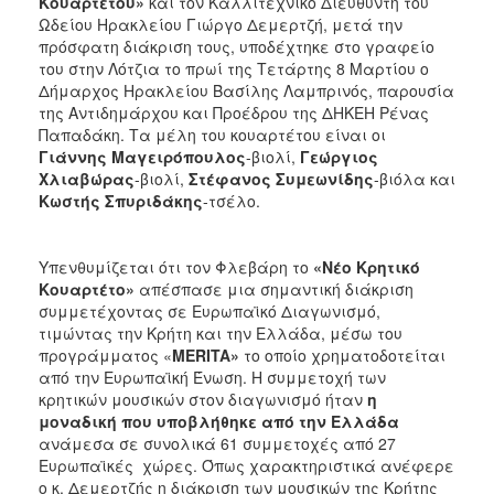
Κουαρτέτου»
και τον Καλλιτεχνικό Διευθυντή του
ΑΝΘΕΚΤΙΚΗ
Ωδείου Ηρακλείου Γιώργο Δεμερτζή, μετά την
ΠΟΛΗ
πρόσφατη διάκριση τους, υποδέχτηκε στο γραφείο
του στην Λότζια το πρωί της Τετάρτης 8 Μαρτίου ο
Δήμαρχος Ηρακλείου Βασίλης Λαμπρινός, παρουσία
της Αντιδημάρχου και Προέδρου της ΔΗΚΕΗ Ρένας
Παπαδάκη. Τα μέλη του κουαρτέτου είναι οι
Γιάννης Μαγειρόπουλος
-βιολί,
Γεώργιος
Χλιαβώρας
-βιολί,
Στέφανος Συμεωνίδης
-βιόλα και
Κωστής Σπυριδάκης
-τσέλο.
Υπενθυμίζεται ότι τον Φλεβάρη το
«Νέο Κρητικό
Κουαρτέτο»
απέσπασε μια σημαντική διάκριση
συμμετέχοντας σε Ευρωπαϊκό Διαγωνισμό,
τιμώντας την Κρήτη και την Ελλάδα, μέσω του
προγράμματος «
MERITA
»
το οποίο
χρηματοδοτείται
από την Ευρωπαϊκή Ένωση. Η συμμετοχή των
κρητικών μουσικών στον διαγωνισμό ήταν
η
μοναδική που υποβλήθηκε από την Ελλάδα
ανάμεσα σε συνολικά 61 συμμετοχές από 27
Ευρωπαϊκές χώρες. Όπως χαρακτηριστικά ανέφερε
ο κ. Δεμερτζής η διάκριση των μουσικών της Κρήτης