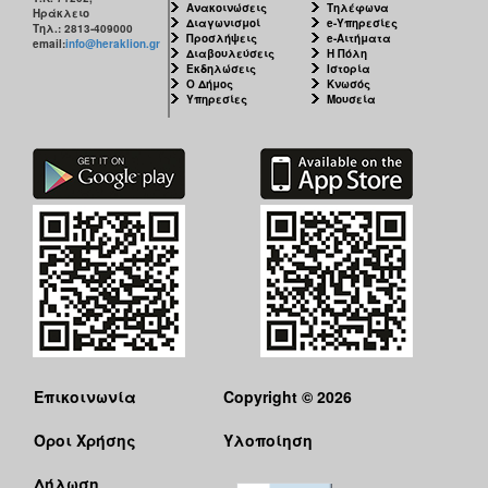
Ανακοινώσεις
Τηλέφωνα
Ηράκλειο
Διαγωνισμοί
e-Υπηρεσίες
Τηλ.: 2813-409000
Προσλήψεις
e-Αιτήματα
email:
info@heraklion.gr
Διαβουλεύσεις
Η Πόλη
Εκδηλώσεις
Ιστορία
Ο Δήμος
Κνωσός
Υπηρεσίες
Μουσεία
Επικοινωνία
Copyright © 2026
Όροι Χρήσης
Υλοποίηση
Δήλωση