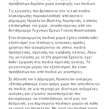
ΑΝΘΕΚΤΙΚΗ
προσβάσιμο δημόσιο χώρο αναψυχής των παιδιών.
ΠΟΛΗ
Τις εργασίες που βρίσκονται στο τελικό στάδιο
ολοκλήρωσης παρακολούθησε από κοντά ο
Δήμαρχος Ηρακλείου Βασίλης Λαμπρινός, ο οποίος
επισκέφθηκε τον χώρο , συνοδευόμενος από τον
Αντιδήμαρχο Τεχνικών Έργων Γιάννη Αναστασάκη.
Στην συγκεκριμένη παιδική χαρά έχουν τοποθετηθεί
εξοπλισµοί για τέσσερεις ηλικιακές οµάδες
χρηστών που αναφέρονται σε νήπια, παιδιά
προσχολικής, σχολικής και εφηβικής ηλικίας. Λόγω
της γειτνίασης με το 37ο Δημοτικό Σχολείο, έχει
δοθεί έμφαση στα παιδιά σχολικής ηλικίας. Το
μεγαλύτερο μέρος του εξοπλισμού, θα είναι
προσβάσιμο και από παιδιά με αναπηρίες.
Σε δήλωση του ο Δήμαρχος Ηρακλείου ανέφερε:
«Επισκεφθήκαμε έναν ακόμη χώρο που απευθύνεται
σε παιδιά, σε μια περιοχή με ιδιαίτερα αυξημένες
ανάγκες και είμαστε ικανοποιημένοι που
καταφέραμε να υλοποιήσουμε αυτή μας την
δέσμευση, για δημιουργία παιδικών χαρών σε κάθε
γειτονιά του Ηρακλείου. Με αυτή την παιδική χαρά