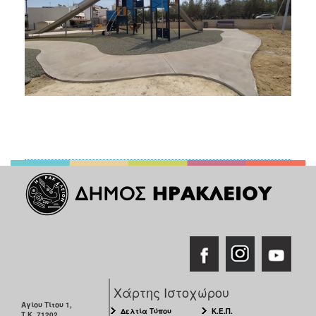
Χάρτης Ιστοχώρου
Αγίου Τίτου 1,
Δελτία Τύπου
Κ.Ε.Π.
Τ.Κ. 71202,