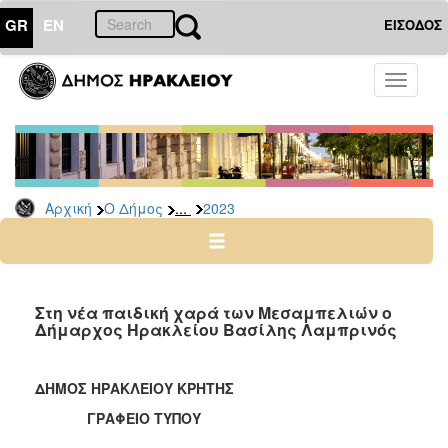
GR
EN
ΕΙΣΟΔΟΣ
Ο
Toggle
ΔΗΜΟΣ
navigati
Δελτία
Τύπου
Αρχείο
...
Αρχική
Ο Δήμος
2023
2026
2025
2024
2023
Στη νέα παιδική χαρά των Μεσαμπελιών ο
Δήμαρχος Ηρακλείου Βασίλης Λαμπρινός
2022
2021
ΔΗΜΟΣ ΗΡΑΚΛΕΙΟΥ ΚΡΗΤΗΣ
2020
ΓΡΑΦΕΙΟ ΤΥΠΟΥ
2019